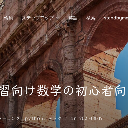
倹約
ステップアップ
英語
検索
standbyme
械学習向け数学の初心者向
投
ラーニング
、
python
、
テック
on
2021-08-17
稿