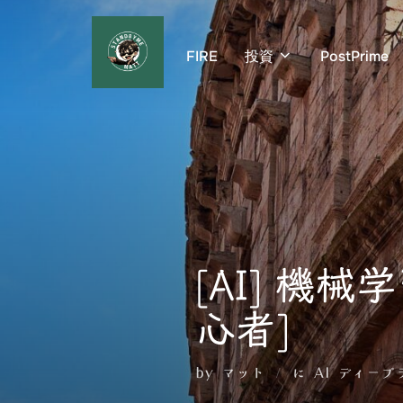
コ
ン
FIRE
投資
PostPrime
テ
ン
ツ
へ
ス
キ
ッ
プ
[AI] 機
心者]
by
マット
に
AI ディープ