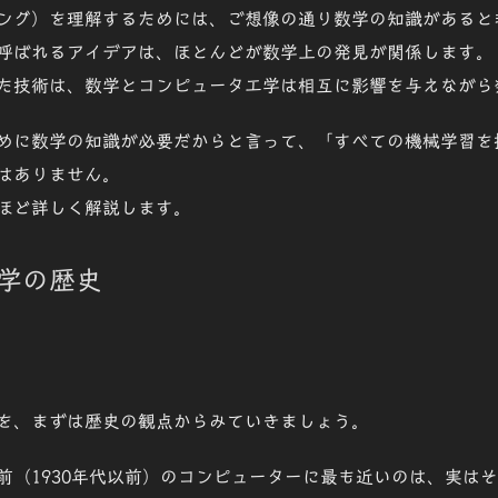
ング）を理解するためには、ご想像の通り
数学の知識
があると
呼ばれるアイデアは、ほとんどが
数学上の発見
が関係します。
た技術は、
数学
と
コンピュータ工学
は相互に影響を与えながら
めに
数学の知識
が必要だからと言って、「
すべての機械学習を
はありません。
ほど詳しく解説します。
学の歴史
を、まずは
歴史の観点
からみていきましょう。
前（1930年代以前）のコンピューターに最も近いのは、実は
そ