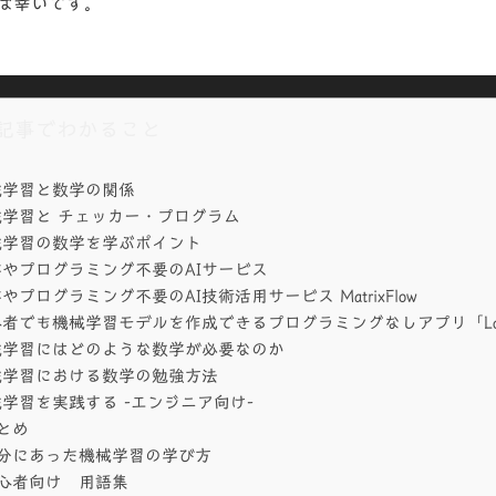
ば幸いです。
記事でわかること
械学習と数学の関係
械学習と チェッカー・プログラム
械学習の数学を学ぶポイント
やプログラミング不要のAIサービス
やプログラミング不要のAI技術活用サービス MatrixFlow
者でも機械学習モデルを作成できるプログラミングなしアプリ「Lo
械学習にはどのような数学が必要なのか
械学習における数学の勉強方法
学習を実践する -エンジニア向け-
とめ
分にあった機械学習の学び方
心者向け 用語集