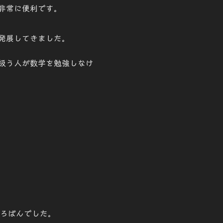
非常に便利
です。
発展
してきました。
扱う人が数学を勉強しなけ
ろばん
でした。