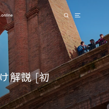
検
.online
サイドバーとナ
索
対
象:
け解説 [初