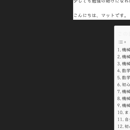
少しでも勉強の助けになれ
こんにちは、マットです。
この
機
機
機
数学
数学
初心
機
機
機械
ま
自
初