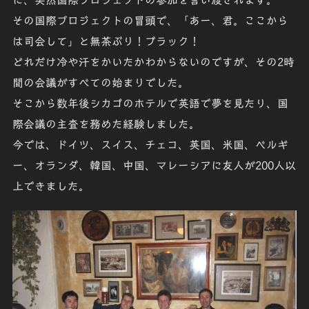
その国際プロジェクトの冒頭で、「
あー、君。ここから
は司会して
」と
無茶ぶり
！
ブラック
！
どれだけ
冷や汗
をかいたかわからないのですが、その2時
間の会議がすべての始まりでした。
そこから数年後シカゴのホテルで
英語で夢を見たり
、
国
際会議の主
査を務めた経験しました。
今では、ドイツ、スイス、チェコ、英国、米国、ベルギ
ー、オランダ、韓国、中国、マレーシアに友人が200人以
上できました。