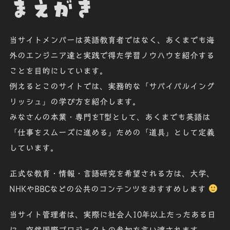
まえがき
当サイトメンバーは英語教育者ではなく、あくまでも海
外のエンジニア達と実践で得た学習ノウハウを紹介する
ことを目的にしています。
例えるとこのサイトでは、実務的な「
サバイバルイング
リッシュ
」の学び方を紹介します。
みなさんの本業・専門をT型として、
あくまでも英語
は
「
仕事をスムーズに進める
」ための「
道具
」として定義
しています。
正式な教育・情報・言語研究を希望
される方は、
大学
、
NHK
や
BBC
などの公共のコンテンツをおすすめします
当サイト管理者は、実際に社会人10年以上たったある日
に、突然国際プロジェクトの参加を言い渡されます。