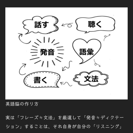
英語脳の作り方
実は「
フレーズ≒文法
」を厳選して「
発音≒ディクテー
ション
」することは、それ自身が自分の「
リスニング
」