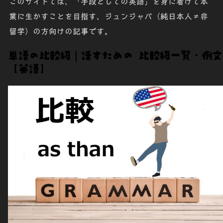
このサイトでは、「
手段としての英語
」を身に着けて本
業に生かすことを目指す、
ジュンジャパ
（
純日本人≠非
留学
）の方向けの記事です。
単語の比較級｜話すための 比較級一覧・例文
【英語】