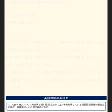
その後必死に10年間学びなおして、
・
TOEIC は760点
・
英検は準１級
だそうです。
そうなんです、英検でいうと、中学生でも準２級、２級
を受験する生徒も珍しくなくなってきました。
英語が
少し得意な中学生
と
外語大学卒
の先生がいっし
ょ！ 時代を感じますねぇ。
それも
スピーキングはまるで不得意
だそうで、とても
「
英会話できる」
と、とは生徒にとても言えない状況だ
そうです。