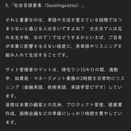
5.「
社会言語要素
（Sociolinguistics）」
それと重要なのは、単語や文法を覚えている段階では
つ
まらないと感じる人
は多いですよね？ 大丈夫で
人は忘
れる生き物
、なので！ではどうするかといえば、ご自身
が本業に
影響を与えない程度
に、英単語やリスニングを
組み入れて生活
することです。
サイト管理者のマットは、
帰宅ラン10キロの間
、
通勤
中
、
始業前・マネージメント業務の2時間
を日常的にリス
ニング（金融英語、技術英語、英語学習ビデオ）してい
ます。
昼間は本業の
顧客との交渉
、
プロジェクト管理
、
提案書
作成
、
国際会議などの準備
にしっかり時間を費やしてい
ます。