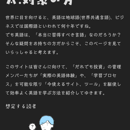
世界に目を向けると、英語は
地球語(世界共通言語)
、ビジ
ネスでは
国際語
といわれて何十年ですね。
でも英語は、「本当に
習得すべき言語」
なのだろうか？
そんな疑問をお持ちの方だからこそ、このページを見て
いらっしゃると考えます。
このサイトは皆さんに向けて、「
だれでも投資
」の管理
メンバーたちが「
実際の英語体験
」
や、「
学習プロセ
ス
」を可能な限り「
今使えるサイト、ツール
」を駆使し
て
効率よく
英語を学ぶ方法を紹介してゆきます。
想定する読者