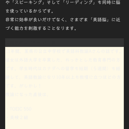
や「
スピーキング
」そして「
リーディング
」も同時に脳
を使っているからです。
非常に効率が良いだけでなく、さまざま「
英語脳
」に近
づく能力を刺激することなります。
英語教師のこわーい 話
11年間、某県の公立中学校で英語科教諭Aさんの話です。
彼女は外語大学を卒業した、れっきとした教育専門の方
です。
学生時代はカナダへの留学も短期（５週間）も経
験して、英語
教諭になり10年以上も教壇に立つほどの方
です。がしかし！
教諭になった直後は、
・TOEIC 550
・英検２級