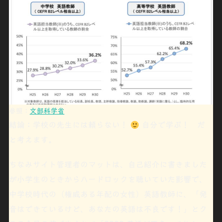
参照：
文部科学省
結論：学校の先生には頼らない！
自分で学ぶ
！ だ
と考えます。
ちなみサイト管理者のマットは、自己紹介に書きました
が小学生のときからハードロックを聴いていた影響で、
中学校時代の（権威ある年配の女性）英語教師に、「
発
音はできているけど
、
あなたの英語は
不良
です！
」とク