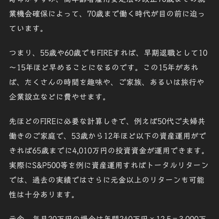
業機会確保によって、70歳まで働く時代が目の前に迫っ
ています。
つまり、55歳や60歳でもFIREすれば、早期退職として
10
～15年ほど早めること
になるのです。この15年があれ
ば、たくさんの時間を趣味や、ご家族、あるいは旅行や
企業設立などに費やせます。
先ほどのFIREに必要な計算しきで、例えば50代ご夫婦共
働きのご家庭で、53歳から12年ほど以下の資産運用がで
きれば65歳までに4,010万円の投資資金が運用できます。
実際にS&P500等を例に資産運用すればトータルリターン
では、過去の実績ではさらに元金以上のリターンも可能
性は十分あります。
元金
毎月20万円の場合は年間240万円×12.5＝3,000万