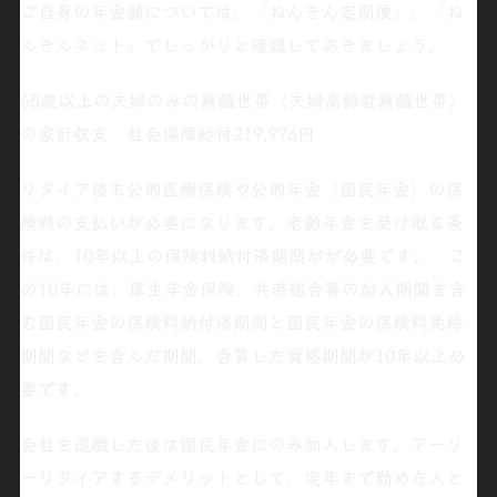
ご自身の年金額については、「
ねんきん定期便
」、「
ね
んきんネット
」でしっかりと確認しておきましょう。
65歳以上の夫婦のみの無職世帯（夫婦高齢者無職世帯）
の家計収支 社会保障給付219,976円
リタイア
後も公的医療保険や公的年金（国民年金）の
保
険料の支払い
が必要になります。老齢年金を受け取る条
件は、10年以上の保険料納付済期間がが必要です。 こ
の10年には、厚生年金保険、共済組合等の加入期間を含
む国民年金の保険料納付済期間と国民年金の保険料免除
期間などを含んだ期間、合算した資格期間が10年以上必
要です。
会社を退職した後は国民年金にのみ加入します。
アーリ
ーリタイア
するデメリットとして、定年まで勤めた人と