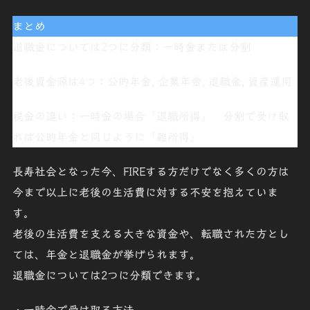
まとめ
退職金については
2つに分類
：
一時金
または
分割
老後資金源は
4つ：公的年金, 企業年金, 退職金, 資産運用
税金の違い
：一時金
の場合「
退職所得
」 分割で受け取
れば公的年金と同じように「
雑所得
」
長寿社会となった今、FIREする方だけでなく多くの方は
今まで以上に老後の生活費に対する不安を抱えていま
す。
老後の生活費を支える大きな資金や、転職された方とし
ては、年金と退職金が挙げられます。
退職金については
2つに分類
できます。