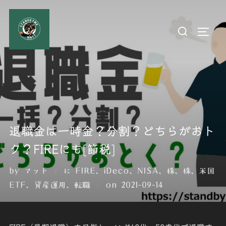
コ
ン
検
サイド
テ
索
ン
対
ツ
象:
へ
ス
キ
ッ
退職金は一時金？分割？どちらがおト
プ
ク？FIREにも[節税]
by
マット
に
FIRE
、
iDeco
、
NISA
、
株
、
株
、
米国
投
ETF
、
資産運用
、
転職
on
2021-09-14
稿
日: