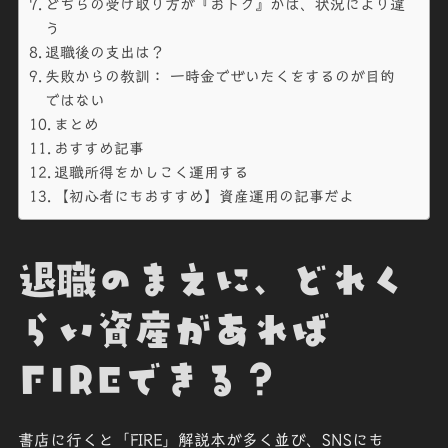
どちらの受け取り方が『おトク』かは、状況により違
う
退職後の支出は？
失敗からの教訓： 一時金でぜいたくをするのが目的
ではない
まとめ
おすすめ記事
退職所得をかしこく運用する
【初心者にもおすすめ】資産運用の記事だよ
退職のまえに、どれく
らい資産があれば
FIREできる？
書店に行くと「FIRE」解説本が多く並び、SNSにも