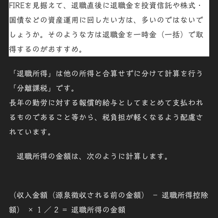
FIREを見据えて、退職直後に退職金を投資信託や株式・
国債などの資産運用に回したい方は、多いのではないで
しょうか。そのような方は退職金を一時金（一括）で取
得するのがおすすめ。
「
退職所得
」は他の所得と合算せずに分けて計算を行う
「
分離課税
」です。
長年の勤労に対する
報償的給与
としてまとめて支払われ
るものであること等から、
税負担が軽くなるよう配慮
さ
れています。
退職所得の金額は、次のように計算します。
（収入金額（源泉徴収される前の金額） － 退職所得控除
額） × 1 ／ 2 ＝ 退職所得の金額