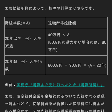
また勤続年数によって、控除の計算はこちらです。
勤続年数(＝A)
退職所得控除額
40万円 × A
20年以下
例）大卒
(80万円に満たない場合には、80
35歳
万円)
20年超
例）大卒45
800万円 ＋ 70万円 × (A – 20年)
歳
出典：
国税庁「退職金を受け取ったとき（退職所得）」
また、
確定給付企業年金規約
に基づいて支給される退職
一時金などで、従業員自身が負担した保険料又は掛金が
ある場合には、その支給額から従業員が負担した保険料