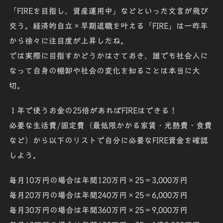
「FIREを目指し、資産運用中」などといった文言が飛び
交う。
経済的自立
×
早期退職
を叶える「
FIRE
」は一昨年
から徐々に注目度が上昇したね。
では実際に目指すかどうかはさておき、誰でも社会人に
なって自身の棚卸や社会の変化を知ることは本当に大
切。
１年で使うお金の25倍
があればFIREはできる！
必要な生活費/固定費（
最低限かかる家賃・光熱費・食費
など
）から以下のリストで自分に必要な
FIRE資金
を確認
しよう。
毎月10万円の場合は年間120万円×25＝
3,000万円
毎月20万円の場合は年間240万円×25＝
6
,
000万円
毎月30万円の場合は年間360万円×25＝
9
,
000万円