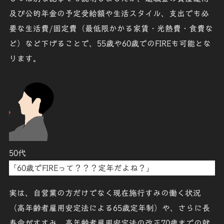
及び公的年金の予定受給額や生活スタイル、支出でも必
要な生活費/固定費（
最低限かかる家賃・光熱費・食費な
ど
）など下げることで、55歳や60歳でのFIREも可能とな
ります。
50代
「60歳でFIREって？？？
定年だよね
？」
実は、自営業の方だけでなく現在施行すみの働く状況
（
高年齢者雇用安定法による65歳定年制
）や、さらに長
寿命がすすみ、高年齢者雇用安定法の改正70歳までの就