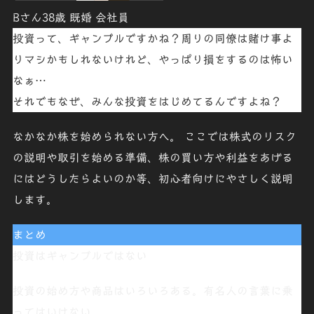
Bさん38歳 既婚 会社員
投資って、
ギャンブル
ですかね？周りの同僚は
賭け事
よ
りマシかもしれないけれど、やっぱり
損をするのは怖い
なぁ
…
それでも
なぜ、みんな投資をはじめ
てるんですよね？
なかなか株を始められない方へ。 ここでは株式のリスク
の説明や取引を始める準備、株の買い方や利益をあげる
にはどうしたらよいのか等、初心者向けにやさしく説明
します。
まとめ
投資は
ギャンブルではない
投資の始め方や商品はいろいろある。
有名人の言葉に乗
ってはいけない