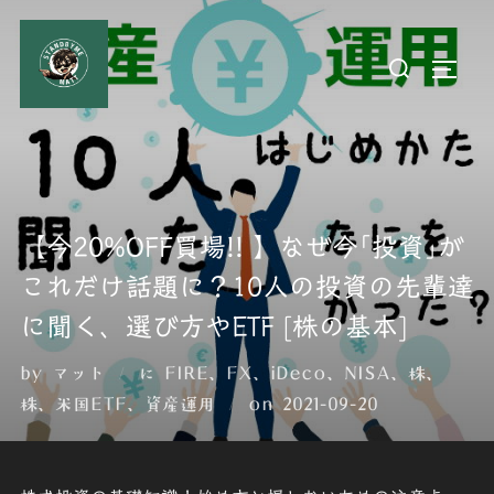
コ
ン
検
サイド
テ
索
ン
対
ツ
象:
へ
ス
キ
【今20%OFF買場!! 】なぜ今｢投資｣が
ッ
これだけ話題に？10人の投資の先輩達
プ
に聞く、選び方やETF [株の基本]
by
マット
に
FIRE
、
FX
、
iDeco
、
NISA
、
株
、
投
株
、
米国ETF
、
資産運用
on
2021-09-20
稿
日: