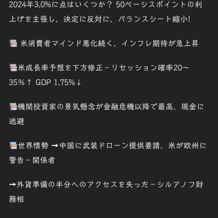
2024年3.0%に点はいくつか？ 50ベーシスポイントの利
上げを主張し、決定に反対に、バランスシート縮小!
米消費者マインド悪化続く、インフレ期待が急上昇
米成長率予想を下方修正－リセッション確率20～
35％↑ GDP 1.75%↓
機関投資家の景気懸念が金融危機以降で最高、現金に
逃避
世界情勢 ➡中国に武装ドローン提供要請、米が欧州に
警告－関係者
➡外貨準備の半分へのアクセスを失った－シルアノフ財
務相