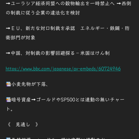
➡ユーラシア経済同盟への穀物輸出を一時禁止へ ➡西側
の制裁に従う企業の違法化を検討
➡ＥＵ、新たな対ロ制裁を承認 エネルギー・鉄鋼・防
衛部門が対象
➡中国、対制裁の影響回避探る－米国はけん制
https://www.bbc.com/japanese/av-embeds/60724946
小麦先物が下落、
暗号資産➡ゴールドやSP500とは連動の無いチャー
ト。
《 見通し 》