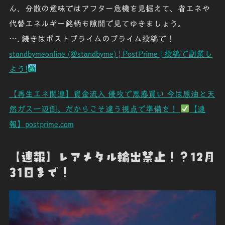
ん、分散の意味ではアフター危機を見据えて、省エネや
代替エネルギー銘柄も隙間で見てゆきましょう。
…. 続きはポストプライムのプライム投稿で！
standbymeonline (@standbyme) | PostPrime | 投稿で副業し
よう!
【再生エネ関連】資金流入 侵攻で思惑買い 今は原油と天
然ガス一辺倒。だからこそ違う視点で準備を！
【速
報】postprime.com
【速報】レアメタル輸出禁止！？12月
31日まで！