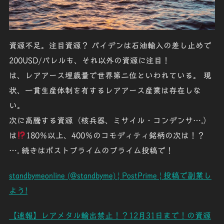
資源不足。注目資源？ バイデンは石油輸入の差し止めで
200USD/バレルも、それ以外の資源に注目！
は、レアアース埋蔵量で世界第二位といわれている。 現
状、一貫生産体制を有するレアアース産業は存在しな
い。
次に高騰する資源（核兵器、ミサイル・コンデンサ….）
は
180％以上、400％のコモディティ銘柄の次は！？
…. 続きはポストプライムのプライム投稿で！
standbymeonline (@standbyme) | PostPrime | 投稿で副業し
よう!
【速報】レアメタル輸出禁止！？12月31日まで！の資源