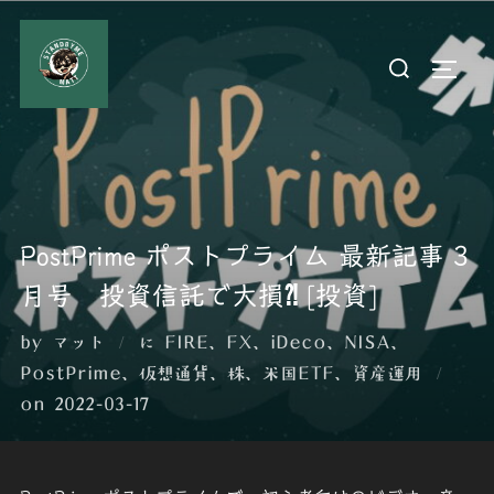
コ
ン
検
サイド
テ
索
ン
対
ツ
象:
へ
ス
キ
PostPrime ポストプライム 最新記事 3
ッ
プ
月号 投資信託で大損⁈ [投資]
by
マット
に
FIRE
、
FX
、
iDeco
、
NISA
、
PostPrime
、
仮想通貨
、
株
、
米国ETF
、
資産運用
投
on
2022-03-17
稿
日: