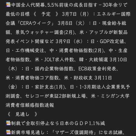
中国全人代開幕､5.5％前後の成長目指す－30年余りで
最低の目標 《 予定 》 3月7日（月）：エネルギー国際
会議「CERAウイーク」 3月8日（火）：日・現金給与総
額、景気ウォッチャー調査(2月)、米・アップルが新製品
発表イベント開催など 3月9日（水）：日・GDP改定値、
日・工作機械受注、中・消費者物価指数(2月)、中・生産
者物価指数、米・JOLT求人件数、韓・大統領選 3月10日
（木）：日・国内企業物価指数、ECB政策金利発表、
米・消費者物価コア指数、米・財政収支 3月11日
（金）：日・家計支出(1月)、日・1-3月期法人企業景気予
測調査、セレコーが東証2部新規上場、米・ミシガン大学
消費者信頼感指数速報
《 見通し 》
制裁で全取引停止なら日本のＧＤＰ1.1％減
新興市場見通し：「マザーズ復調期待」になお試練、