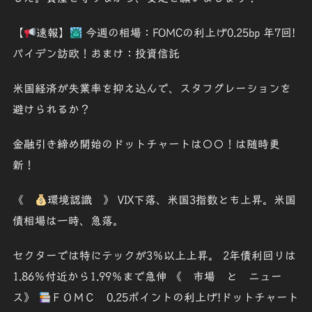
【
速報】
今週の相場：FOMCの利上げ0.25bp 年7回!
バイデン訪欧！おまけ：投資信託
米国経済が失業率を抑え込んで、スタフグレーションを
避けられるか？
金融引き締め開始のドットチャートは〇〇！は随時更
新！
《
環境認識 》 VIX下落、米国3指数とも上昇。米国
債相場は一時、急落。
セクターでは特にテックが3％以上上昇。 2年債利回りは
1.86％付近から1.99％まで急伸 《 市場 と ニュー
ス》
ＦＯＭＣ 0.25ポイントの利上げ!ドットチャート