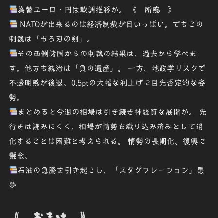
為替ユーロ・円は軟調推移か。 《 所感 》
NATOが出来るのは経済制裁が目いっぱい。でもこの
制裁は「もろ刃の剣」。
その西側諸国からの制裁の結果は、過去から学べま
す。他方も統治は「負の遺産」。 一方、地政学リスクで
不透明感が後退。0.5ptの大幅な利上げに目先否定的な姿
勢。
まとめると今週の相場は引き続き神経質な展開か。 先
行きは読みにくく、相場が情勢を織り込み済みとして消
化することは困難と考えられる。 情勢の長期化、復興に
懸念。
石油の急騰を引き起こし、「スタグフレーション」悪
夢
《 おまけ 》