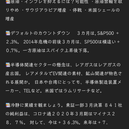
原油・インフレを抑えるには？可能性 ・原油禁輸を取
りやめ ・サウジアラビア増産 ・停戦 ・米国シェールの
増産
デフォルトのカウントダウン ３カ月は, S&P500 ＋
２.3%。 2014年危機の前後３カ月は、SP500は横這い＋
０.7％。一方原油はスパイク上昇後下落。
半導体関連セクターの懸念は、レアガスはレアガスの
産出国。 レアメタルでEV関連の素材、鉱山関連が物色さ
れる展開か。 日本や台湾にとっても、半導体製造装置メ
ーカー、TELなど。米国ではラムリサーチなど。
冷静に業績を観ましょう。東証一部３月決算 ８４１社
の純利益は、コロナ過２０２０年３月期はマイナス２
８．７％。 対して、今は＋３６.3%。来年は＋７．