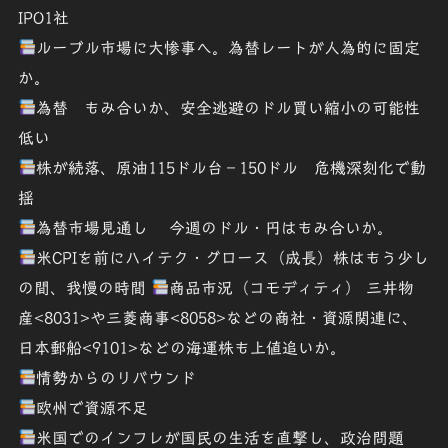
IPO1社
ルーブル市場に大惨事へ。為替レートが人為的に固定
か。
為替 もみ合いか、安全逃避のドル買い縮小の可能性
低い
株が続落、原油115ドル台－150ドル 危機深刻化で動
揺
為替市場見通し 今週のドル・円はもみ合いか。
米CPIを前にハイテク・グロース（成長）株はもう少し
の間、我慢の時間
商品市況（コモディティ） 三井物
産<8031>や三菱商事<8058>などの商社・資源関連に、
日本郵船<9101>などの海運株も上値追いか。
情勢からのリバウンド
欧州で資源不足
米国でのインフレが国民の生活を直撃し、政治問題