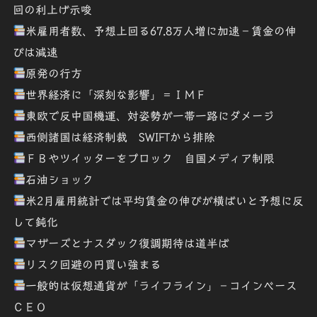
回の利上げ示唆
米雇用者数、予想上回る67.8万人増に加速－賃金の伸
びは減速
原発の行方
世界経済に「深刻な影響」＝ＩＭＦ
東欧で反中国機運、対姿勢が一帯一路にダメージ
西側諸国は経済制裁 SWIFTから排除
ＦＢやツイッターをブロック 自国メディア制限
石油ショック
米2月雇用統計では平均賃金の伸びが横ばいと予想に反
して鈍化
マザーズとナスダック復調期待は道半ば
リスク回避の円買い強まる
一般的は仮想通貨が「ライフライン」－コインベース
ＣＥＯ