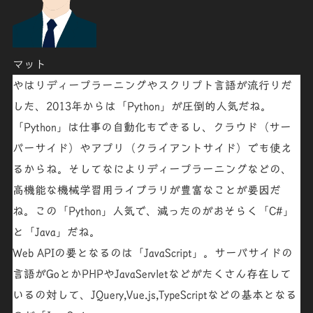
マット
やはりディープラーニングやスクリプト言語が流行りだ
した、2013年からは「
Python
」が圧倒的人気だね。
「
Python
」は仕事の自動化もできるし、クラウド（サー
バーサイド）やアプリ（クライアントサイド）でも使え
るからね。そしてなによりディープラーニングなどの、
高機能な機械学習用ライブラリが豊富なことが要因だ
ね。この
「Python
」人気で、減ったのがおそらく「
C#
」
と「
Java
」だね。
Web APIの要となるのは「
JavaScript
」。サーバサイドの
言語がGoとかPHPやJavaServletなどがたくさん存在して
いるの対して、JQuery,Vue.js,TypeScriptなどの基本となる