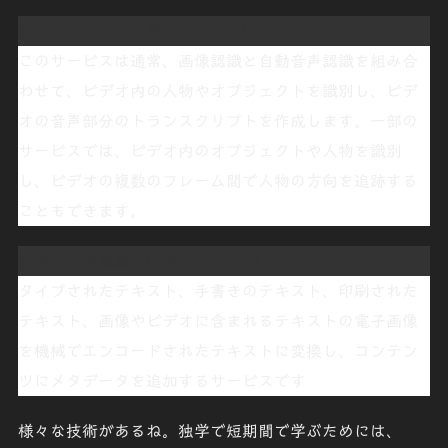
ビデオコンテンツ解析
エンジン
このサービスは通常、画像認識と自動音声認識を組み合
わせて、ビデオ内の人物やオブジェクトを識別し、ビデ
オの音声部分のトランスクリプトを作成します。一部の
サービスでは、ビデオ内のオブジェクトや人物を識別
し、ビデオの複数のフレーム間で人物の方向を追跡する
こともできます。
光学式文字認識（OCR）
エンジン
タイプされたテキスト、手書きのテキスト、印刷された
テキスト、画像やビデオに含まれるテキストの電子画像
を機械でエンコードされたテキストに変換し、コンテン
ツにメタデータを追加するサービスです
様々な技術があるね。独学で短期間で学ぶためには、