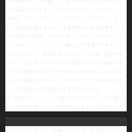
図を理解することは難しく、多くの場合、補足的なモデ
ルが必要となります。これらのモデルは、セマンティッ
ク技術、
ディープニューラルネットワークモデル
、また
はその両方を組み合わせて構築することができます。
NLUは多くの場合、
チャットボット
や
バーチャルアシス
タント
のソリューションの一部として使用されます。こ
れらの
チャット
、
自動応答
フレームワークは、企業やそ
のパートナーが、ホストされた言語サービスを補完する
モデルを構築することを可能にし、企業がビジネスで必
要とされる特定のユースケースをサポートするためにド
メイン固有の学習を追加できるようにします。
例：IBMワトソン。 「
お困りですか？チャットで話し
かけてみてください
」「
それなら＊＊＊に電話
を」
自然言語生成（NLG）
エンジン
概念、データセット、
知識ベース
の最小限の記述などの