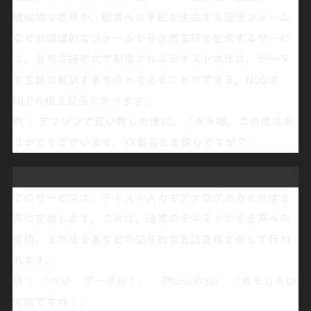
機械的な表現や、顧客への手紙を生成する返信フォーム
などの論理的なフォームから
自然言語を生成
するサービ
ス。自然言語形式で配信されるテキスト本体は、データ
を言語に翻訳するものと考えることができる。NLGは
NLPの相互関係にあります。
例：
アマゾンで買い物した後に、「＊＊様、この度はあ
りがとうございます。XX製品をお探しですが？」
言語発声
エンジン
このサービスは、テキスト入力をアナログ出力または
音
声に変換
します。これは、通常のテキストから音声への
変換、または音素などの記号的な言語表現を介して行わ
れます。
例： 「へい グーグル！」
iPhoneのSiri
「おもしろい
冗談ですね！」