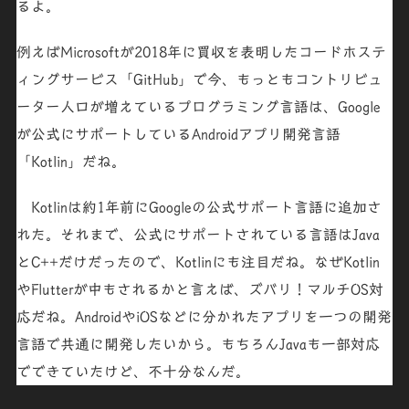
るよ。
例えばMicrosoftが2018年に買収を表明したコードホステ
ィングサービス「
GitHub
」で今、もっともコントリビュ
ーター人口が増えているプログラミング言語は、Google
が公式にサポートしているAndroidアプリ開発言語
「
Kotlin
」だね。
Kotlin
は約1年前にGoogleの公式サポート言語に追加さ
れた。それまで、公式にサポートされている言語は
Java
とC++
だけだったので、
Kotlin
にも注目だね。なぜKotlin
やFlutterが中もされるかと言えば、ズバリ！マルチOS対
応だね。AndroidやiOSなどに分かれたアプリを一つの開発
言語で共通に開発したいから。もちろんJavaも一部対応
でできていたけど、不十分なんだ。