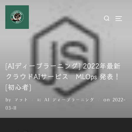
コ
ン
検
サイド
テ
索
ン
対
ツ
象:
へ
ス
キ
[AIディープラーニング] 2022年最新
ッ
クラウドAIサービス MLOps 発表！
プ
[初心者]
投
by
マット
に
AI ディープラーニング
on
2022-
稿
03-11
日: