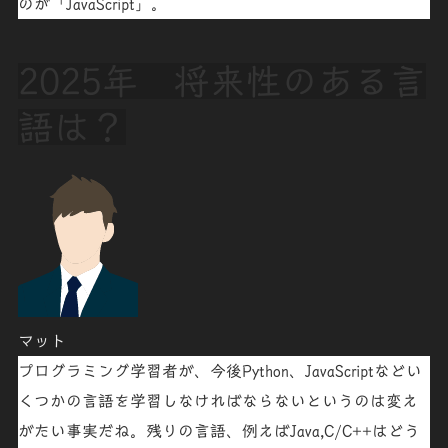
のが「
JavaScript
」。
2025年 将来性のある言
語は？
マット
プログラミング学習者が、今後
Python
、
JavaScript
などい
くつかの言語を学習しなければならないというのは変え
がたい事実だね。残りの言語、例えば
Java,C/C++
はどう