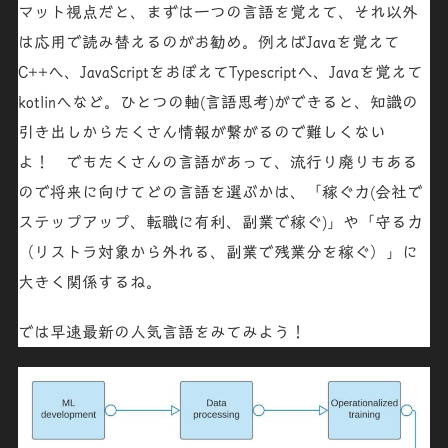
マット視点だと、まずは一つの言語を覚えて、それ以外
は応用で読み替えるのがお勧め。例えば
Java
を覚えて
C++
へ、
JavaScript
をおぼえて
Typescript
へ、
Java
を覚えて
kotlin
へなど。
ひとつの軸
(言語思考)ができると、
知識の
引き出し
からたくさん情報が繋がるので難しくない
よ！ でもたくさんの言語があって、流行り廃りもある
ので将来に向けてどの言語を選ぶかは、「
稼ぐ力
(会社で
ステップアップ、転職に有利、副業で稼ぐ)
」や「
守る力
（リストラ対象から外れる、副業で残業分を稼ぐ）
」に
大きく関係するね。
では早速最新の人気言語をみてみよう！