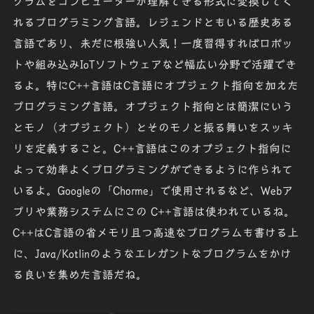
グラムをコンピューターが理解できる形式に変換してく
れるプログラミング言語。レジェンドともいる歴史ある
言語であり、未だに根強い人気！一度習得すれば
ロボッ
ト
や
組み込みIoTソフトウェア
など幅広い分野で活躍でき
るよ。特にC++言語はC言語にオブジェクト指向を加えた
プログラミング言語。
オブジェクト指向
とは簡潔にいう
とモノ（オブジェクト）とそのモノと振る舞いを
スッキ
リ
を定義すること。
C++言語
はこのオブジェクト指向に
よって効率よくプログラミングができるように作られて
いるよ。Googleの「Chorme」で使用されるなど、Webア
プリや業務システムにこの C++言語は使われているね。
C++はC言語の省メモリ且つ高速なプログラムも書ける上
に、Java/Kotlinのようなエレガントなプログラムをかけ
る良いを集めた言語だね。