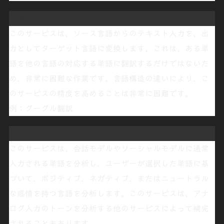
翻訳 エンジン
このサービスは、ソース言語からのテキスト入力を、出
力としてターゲット言語に変換します。これは、ある単
語を他の言語の対応する単語に翻訳するだけではないた
め、非常に困難な作業です。言語構造の違いにより、こ
のサービスの精度を高めることは非常に困難です。
例：グーグル翻訳
センチメント分析（感情AI） エンジン
このサービスは、会話モデルやソーシャルモデルに通常
入力される単語を分析し、ユーザーが選択した単語に基
づいて、ポジティブ、ネガティブ、またはニュートラル
な感情を持つ言語を分析します。このサービスは、アナ
ログ入力のトーンを分析する他のサービスによって補完
されることもあります。