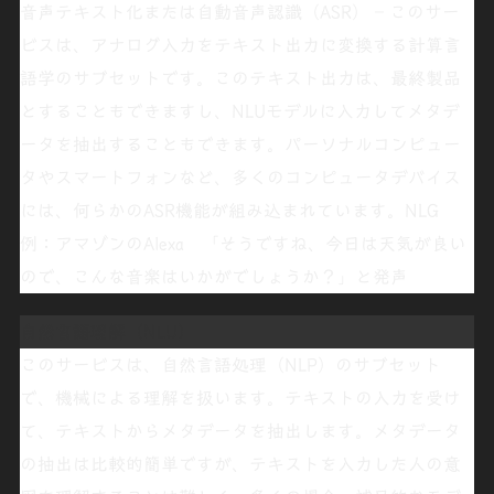
音声テキスト化または
自動音声認識
（ASR） – このサー
ビスは、アナログ入力をテキスト出力に変換する計算言
語学のサブセットです。このテキスト出力は、最終製品
とすることもできますし、NLUモデルに入力してメタデ
ータを抽出することもできます。パーソナルコンピュー
タやスマートフォンなど、多くのコンピュータデバイス
には、何らかのASR機能が組み込まれています。
NLG
例：アマゾンのAlexa 「
そうですね、今日は天気が良い
ので、こんな音楽はいかがでしょうか？
」と発声
自然言語理解（NLU）
このサービスは、
自然言語処理
（NLP）のサブセット
で、機械による理解を扱います。テキストの入力を受け
て、テキストからメタデータを抽出します。メタデータ
の抽出は比較的簡単ですが、テキストを入力した人の意