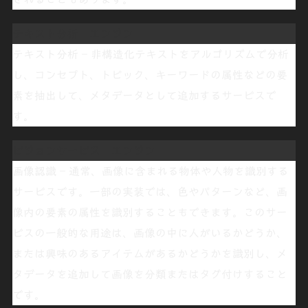
テキスト分析 エンジン
テキスト分析 – 非構造化テキストをアルゴリズムで分析
し、コンセプト、トピック、キーワードの属性などの要
素を抽出して、メタデータとして追加するサービスで
す。
ビジョンサービス
エンジン
画像認識 – 通常、画像に含まれる物体や人物を識別する
サービスです。一部の実装では、色やパターンなど、画
像内の要素の属性を識別することもできます。このサー
ビスの一般的な用途は、画像の中に人がいるかどうか、
または興味のあるアイテムがあるかどうかを識別し、メ
タデータを追加して画像を分類またはタグ付けすること
です。