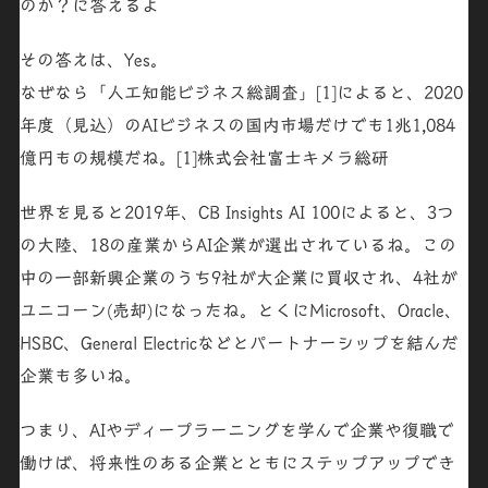
のか？に答えるよ
その答えは、
Yes
。
なぜなら「人工知能ビジネス総調査」[1]によると、2020
年度（見込）のAIビジネスの国内市場だけでも
1兆1,084
億円
もの規模だね。[1]株式会社富士キメラ総研
世界を見ると2019年、CB Insights AI 100によると、3つ
の大陸、18の産業からAI企業が選出されているね。この
中の一部新興企業のうち9社が大企業に買収され、4社が
ユニコーン(
売却
)になったね。とくに
Microsoft、Oracle、
HSBC、General Electricな
どとパートナーシップを結んだ
企業も多いね。
つまり、AIやディープラーニングを学んで企業や復職で
働けば、将来性のある企業とともにステップアップでき