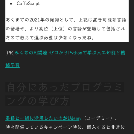
CoffeScript
あくまでの2021年の傾向として、上記は置き可能な言語
の登場や、より高位（上位）の言語が登場して包括され
たので
敢えて選ぶ必要は少なくなったね
。
[PR]
みんなのAI講座 ゼロからPythonで学ぶ人工知能と機
械学習
自分にあったプログラミ
ングの学び方
書籍と一緒に活用したいのがUdemy
（ユーデミー）。
時々開催しているキャンペーン時に、購入すると非常に