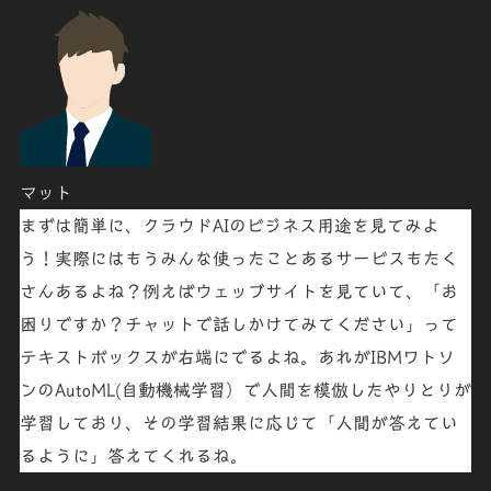
マット
まずは簡単に、クラウドAIの
ビジネス用途
を見てみよ
う！実際にはもうみんな使ったことあるサービスもたく
さんあるよね？例えばウェッブサイトを見ていて、「
お
困りですか？チャットで話しかけてみてください
」って
テキストボックスが右端にでるよね。あれがIBMワトソ
ンの
AutoML
(自動機械学習）で人間を模倣したやりとりが
学習しており、その学習結果に応じて「
人間が答えてい
るように
」答えてくれるね。