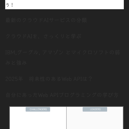
う！
最新のクラウドAIサービスの分類
クラウドAIを、さっくりと学ぶ
IBM,グーグル, アマゾン とマイクロソフトの弱
みと強み
2025年 将来性のあるWeb APIは？
自分にあったWeb APIプログラミングの学び方