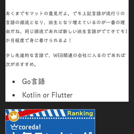
あくまでもマットの意見だよ。でも上記言語が流行りの
言語の源流となり、派生となり増えているのが一番の理
由だね。同じ源流であれば
新しい派生言語
がでてきても
1
か月程度
で
身に着けられるよ
！
少し先進的な言語で、
WEB
関連の会社に入るのであれば
次
がおすすめ。
Go言語
Kotlin
or
Flutter