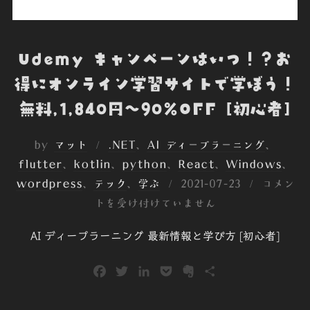
Udemy キャンペーンはいつ！？お
得にオンライン学習サイトで学ぼう！
無料,1,840円～90%OFF [初心者]
by
マット
.NET
、
AI ディープラーニング
、
flutter
、
kotlin
、
python
、
React
、
Windows
、
投
wordpress
、
テック
、
学ぶ
2021-07-23
コメン
稿
トを受け付けていません
日:
AI ディープラーニング 最新情報と学び方 [初心者]
F
T
L
P
E
共
a
w
i
o
v
有
c
i
n
c
e