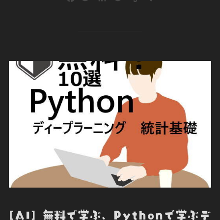
a
w
i
o
v
有
c
i
n
c
e
e
t
k
k
r
b
t
e
e
n
o
e
d
t
o
o
r
I
t
k
n
e
[AI] 無料で学ぶ、Pythonで学ぶデ