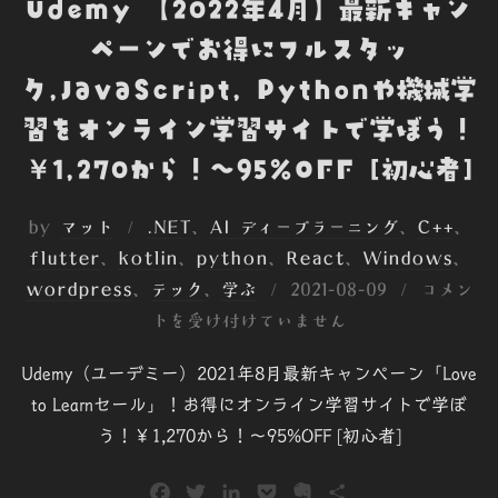
Udemy 【2022年4月】最新キャン
ペーンでお得にフルスタッ
ク,JavaScript, Pythonや機械学
習をオンライン学習サイトで学ぼう！
￥1,270から！～95%OFF [初心者]
by
マット
.NET
、
AI ディープラーニング
、
C++
、
flutter
、
kotlin
、
python
、
React
、
Windows
、
投
wordpress
、
テック
、
学ぶ
2021-08-09
コメン
稿
トを受け付けていません
日:
Udemy（ユーデミー）2021年8月最新キャンペーン「Love
to Learnセール」！お得にオンライン学習サイトで学ぼ
う！￥1,270から！～95%OFF [初心者]
F
T
L
P
E
共