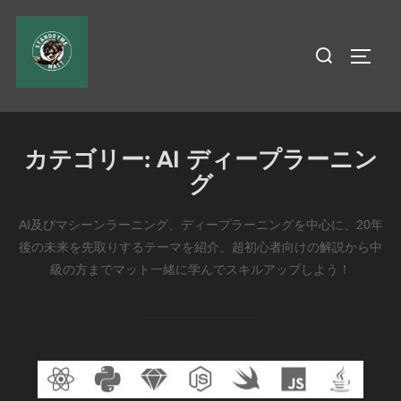
コ
ン
検
サイド
テ
索
ン
対
ツ
象:
へ
カテゴリー:
AI ディープラーニン
ス
グ
キ
ッ
AI及びマシーンラーニング、ディープラーニングを中心に、20年
プ
後の未来を先取りするテーマを紹介。超初心者向けの解説から中
級の方までマット一緒に学んでスキルアップしよう！