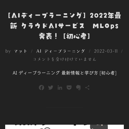
[AIディープラーニング] 2022年最
新 クラウドAIサービス MLOps
発表！ [初心者]
投
by
マット
AI ディープラーニング
2022-03-11
稿
コメントを受け付けていません
日:
AI ディープラーニング 最新情報と学び方 [初心者]
F
T
L
P
E
共
a
w
i
o
v
有
c
i
n
c
e
e
t
k
k
r
b
t
e
e
n
o
e
d
t
o