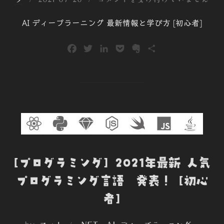
稿
AI ディープラーニング 最新情報と学び方 [初心者]
日:
F
T
L
P
E
共
a
w
i
o
v
有
c
i
n
c
e
e
t
k
k
r
b
t
e
e
n
o
e
d
t
o
o
r
I
t
k
n
e
[プログラミング] 2021年最新 人気
プログラミング言語 発表！ [初心
者]