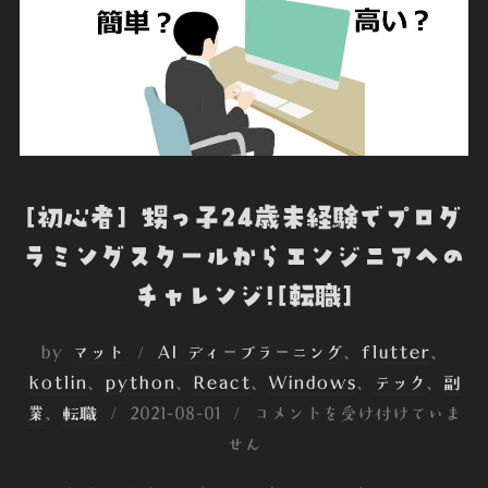
k
n
e
[初心者] 甥っ子24歳未経験でプログ
ラミングスクールからエンジニアへの
チャレンジ![転職]
by
マット
AI ディープラーニング
、
flutter
、
kotlin
、
python
、
React
、
Windows
、
テック
、
副
投
業
、
転職
2021-08-01
コメントを受け付けていま
稿
せん
日: