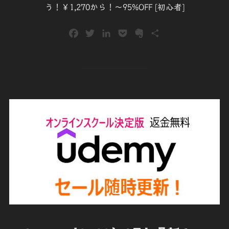
う！￥1,270から！～95%OFF [初心者]
F
T
L
P
E
共
a
w
i
o
v
有
c
i
n
c
e
e
t
k
k
r
b
t
e
e
n
o
e
d
t
o
o
r
I
t
k
n
e