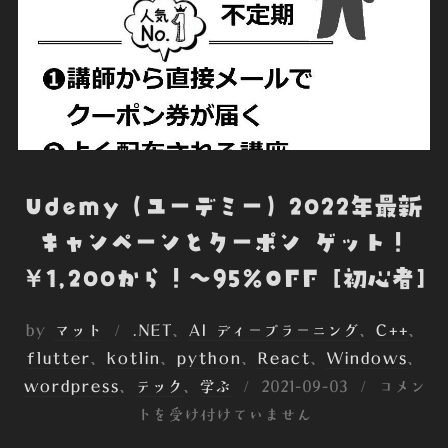
o
r
I
t
k
n
e
Udemy（ユーデミー）2022年最新
キャンペーンとクーポン ゲット！
￥1,200から！～95%OFF [初心者]
by
マット
.NET
、
AI ディープラーニング
、
C++
、
flutter
、
kotlin
、
python
、
React
、
Windows
、
投
wordpress
、
テック
、
学ぶ
2021-09-03
コメン
稿
トを受け付けていません
日: