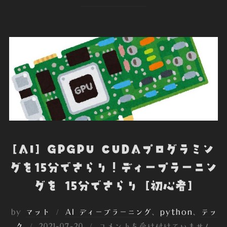
e
t
k
k
r
b
t
e
e
n
o
e
d
t
o
o
r
I
t
k
n
e
[AI] GPGPU CUDAプログラミン
グを15分でさらり！ディープラーニン
グを 15分でさらり [初心者]
by
マット
AI ディープラーニング
、
python
、
テッ
投
ク
2021-07-20
コメントを受け付けていません