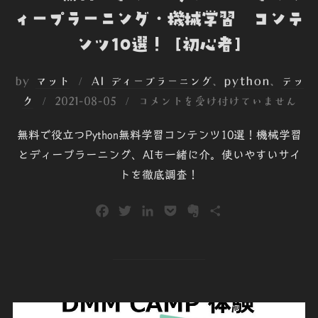
ィープラーニング・機械学習 コンテ
ンツ10選！ [初心者]
by
マット
AI ディープラーニング
、
python
、
テッ
投
ク
2021-08-05
コメントを受け付けていません
稿
無料で役立つPython無料学習コンテンツ10選！機械学習
日:
とディープラーニング、AIも一緒に介。使いやすいサイ
トを徹底調査！
F
T
L
P
E
共
a
w
i
o
v
有
c
i
n
c
e
e
t
k
k
r
b
t
e
e
n
o
e
d
t
o
o
r
I
t