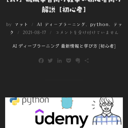
解説 [初心者]
by
マット
AI ディープラーニング
、
python
、
テッ
投
ク
2021-08-17
コメントを受け付けていません
稿
AI ディープラーニング 最新情報と学び方 [初心者]
日:
F
T
L
P
E
共
a
w
i
o
v
有
c
i
n
c
e
e
t
k
k
r
b
t
e
e
n
o
e
d
t
o
o
r
I
t
k
n
e