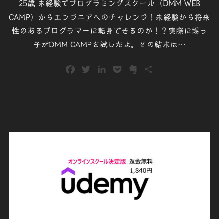
25歳 未経験でプログラミングスクール（DMM WEB
CAMP）からエンジニアへのチャレンジ！未経験から将来
性のあるプログラマーに転身できるのか！？実際に甥っ
子がDMM CAMPを試したよ。その結末は…
F
T
L
P
E
共
a
w
i
o
v
有
c
i
n
c
e
e
t
k
k
r
b
t
e
e
n
o
e
d
t
o
o
r
I
t
k
n
e