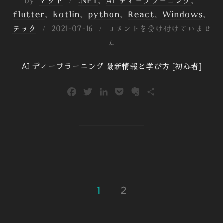
by
マット
.NET
、
AI ディープラーニング
、
flutter
、
kotlin
、
python
、
React
、
Windows
、
投
テック
2021-07-16
コメントを受け付けていませ
稿
ん
日:
AI ディープラーニング 最新情報と学び方 [初心者]
F
T
L
P
E
共
a
w
i
o
v
有
c
i
n
c
e
e
t
k
k
r
b
t
e
e
n
o
e
d
t
o
o
r
I
t
k
n
e
投
1
2
稿
の