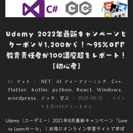
Udemy 2022年最新キャンペーンと
クーポン￥1,200から！～95%OFF
教育責任者が100講座超をレポート！
[初心者]
by
マット
.NET
、
AI ディープラーニング
、
C++
、
flutter
、
kotlin
、
python
、
React
、
Windows
、
投
wordpress
、
テック
、
学ぶ
2021-08-15
コメン
稿
トを受け付けていません
日:
Udemy（ユーデミー）2021年8月最新キャンペーン「Love
to Learnセール」！お得にオンライン学習サイトで学ぼ