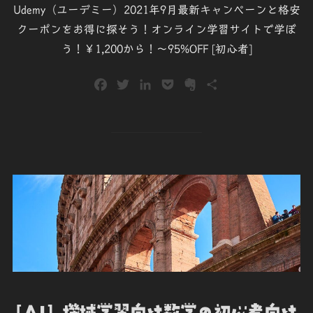
Udemy（ユーデミー）2021年9月最新キャンペーンと格安
クーポンをお得に探そう！オンライン学習サイトで学ぼ
う！￥1,200から！～95%OFF [初心者]
F
T
L
P
E
共
a
w
i
o
v
有
c
i
n
c
e
e
t
k
k
r
b
t
e
e
n
o
e
d
t
o
o
r
I
t
k
n
e
[AI] 機械学習向け数学の初心者向け