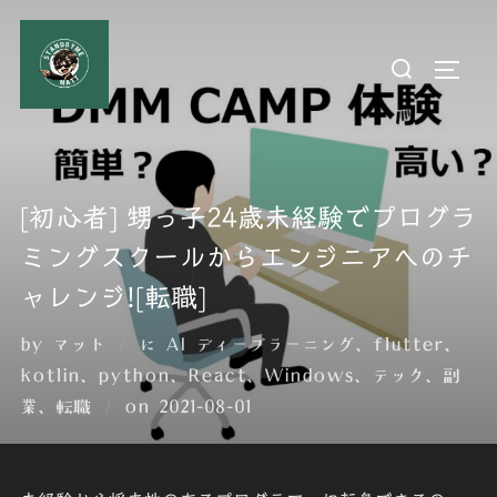
コ
ン
検
サイド
テ
索
ン
対
ツ
象:
へ
ス
[初心者] 甥っ子24歳未経験でプログラ
キ
ミングスクールからエンジニアへのチ
ッ
プ
ャレンジ![転職]
by
マット
に
AI ディープラーニング
、
flutter
、
kotlin
、
python
、
React
、
Windows
、
テック
、
副
投
業
、
転職
on
2021-08-01
稿
日: