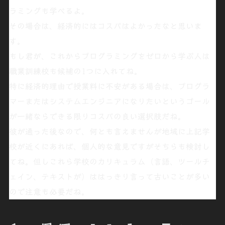
ラミングも学べるよ。
その場合は、経済的にはコスパはよかったなと思いま
す。
もし君が、これからプログラミングをゼロから学ぶ人は
職業訓練校
も候補の1つに入れてね。
特に経済的理由で授業料に不安がある場合は、プログラ
マーまたはシステムエンジニアになりたいというゴール
が一緒ならできる限りコスパの良い選択肢だね。
彼が通った後なので、何とも言えませんが地域に上記学
校が近くにあれば、個人的な意見ですがそちらも検討し
てね。但しこれら学校のカリキュラム（言語、ツールチ
ェイン、テキストが）ははっきり言って
古いことが多い
ので
注意
も必要だね。