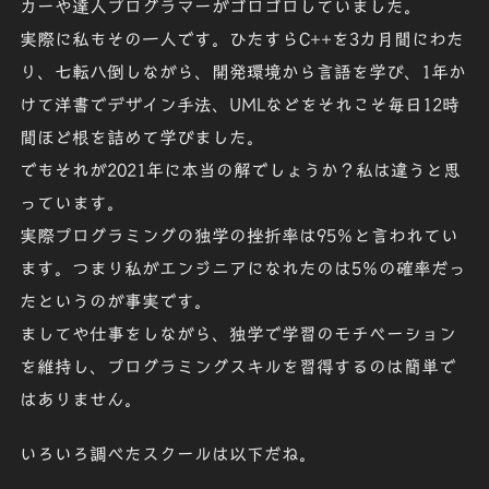
カーや達人プログラマーがゴロゴロしていました。
実際に私もその一人です。ひたすらC++を3カ月間にわた
り、
七転八倒し
ながら、開発環境から言語を学び、
1年か
け
て
洋書
でデザイン手法、
UML
などをそれこそ
毎日12時
間ほど
根を詰めて学びました。
でもそれが2021年に本当の解でしょうか？
私は違うと思
っています。
実際プログラミングの独学の挫折率は95％と言われてい
ます。つまり私がエンジニアになれたのは
5％の確率
だっ
たというのが事実です。
ましてや仕事をしながら、独学で学習のモチベーション
を維持し、プログラミングスキルを習得するのは簡単で
はありません。
いろいろ調べたスクールは以下だね。