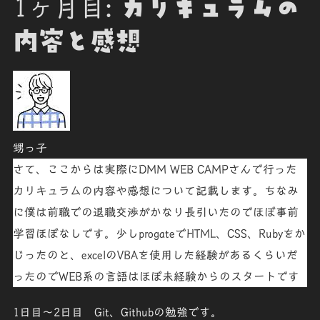
1ヶ月目:
カリキュラムの
内容と感想
甥っ子
さて、ここからは実際にDMM WEB CAMPさんで行った
カリキュラムの内容や感想について記載します。ちなみ
に僕は前職での退職交渉がかなり長引いたのでほぼ事前
学習ほぼなしです。少しprogateでHTML、CSS、Rubyをか
じったのと、excelのVBAを使用した経験があるくらいだ
ったのでWEB系の言語はほぼ未経験からのスタートです
1日目～2日目
Git、Githubの勉強です。