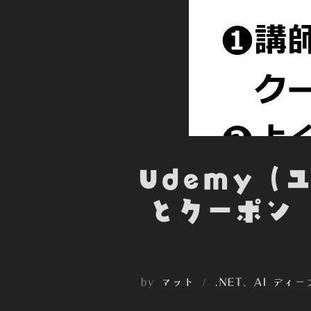
Udemy（
とクーポン 
by
マット
.NET
、
AI ディ