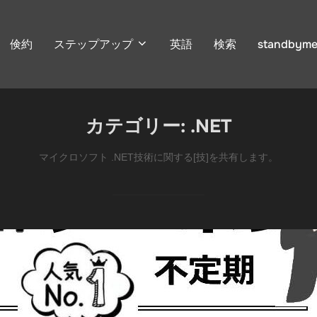
倹約
ステップアップ
英語
検索
standbyme
カテゴリー:
.NET
マイクロソフト .NET技術に関する[技]を共有します。