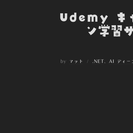
Udemy 
ン学習サ
by
マット
.NET
、
AI ディ