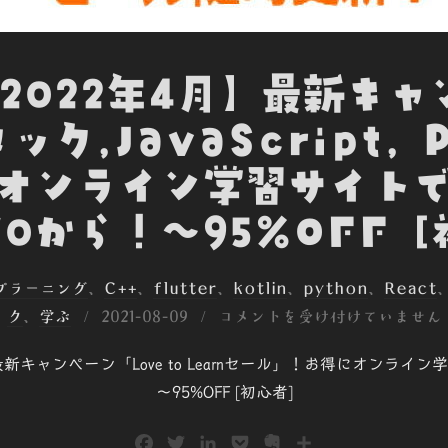
【2022年4月】最新キ
ク,JavaScript, 
オンライン学習サイト
70から！～95%OFF 
ープラーニング
、
C++
、
flutter
、
kotlin
、
python
、
React
投
ク
、
学ぶ
2021-08-09
コメントを受け付けていません
稿
最新キャンペーン「Love to Learnセール」！お得にオンライ
日:
～95%OFF [初心者]
F
T
L
P
E
共