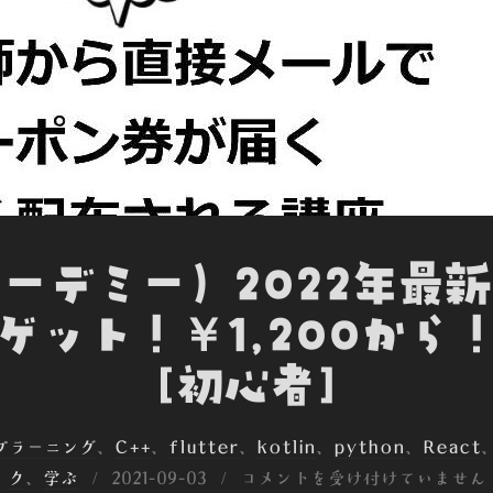
ユーデミー）2022年最
ゲット！￥1,200から！
[初心者]
ープラーニング
、
C++
、
flutter
、
kotlin
、
python
、
React
投
ク
、
学ぶ
2021-09-03
コメントを受け付けていません