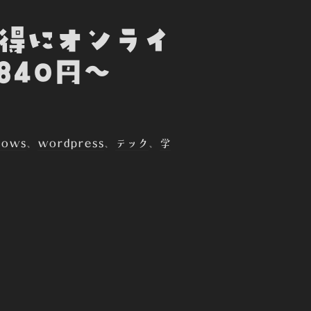
お得にオンライ
840円～
dows
、
wordpress
、
テック
、
学