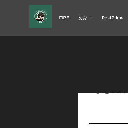
コ
ン
FIRE
投資
PostPrime
テ
ン
ツ
へ
ス
キ
ッ
プ