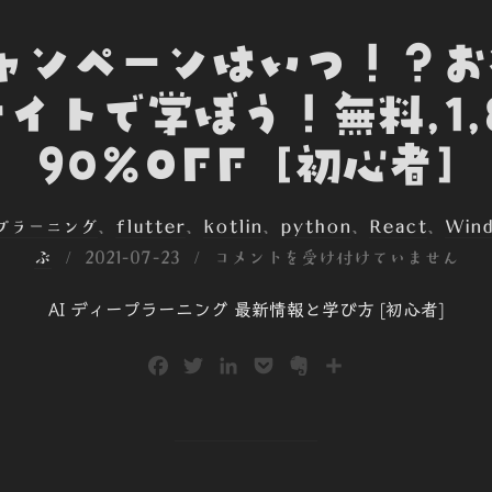
キャンペーンはいつ！？
イトで学ぼう！無料,1,
90%OFF [初心者]
ープラーニング
、
flutter
、
kotlin
、
python
、
React
、
Win
投
ぶ
2021-07-23
コメントを受け付けていません
稿
AI ディープラーニング 最新情報と学び方 [初心者]
日:
F
T
L
P
E
共
a
w
i
o
v
有
c
i
n
c
e
e
t
k
k
r
b
t
e
e
n