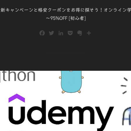
稿
9月最新キャンペーンと格安クーポンをお得に探そう！オンライン学
日:
～95%OFF [初心者]
F
T
L
P
E
共
a
w
i
o
v
有
c
i
n
c
e
e
t
k
k
r
b
t
e
e
n
o
e
d
t
o
o
r
I
t
k
n
e