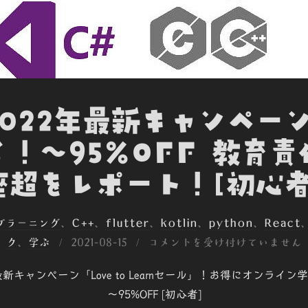
 2022年最新キャンペー
から！～95%OFF 教育責
座超をレポート！[初心者
ープラーニング
、
C++
、
flutter
、
kotlin
、
python
、
React
投
ク
、
学ぶ
2021-08-15
コメントを受け付けていません
稿
最新キャンペーン「Love to Learnセール」！お得にオンライ
日:
～95%OFF [初心者]