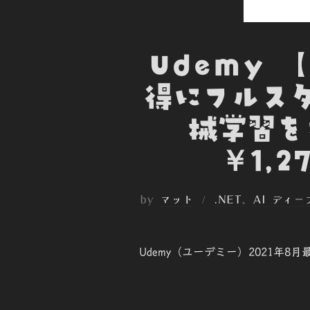
Udemy 
得にフルスタッ
械学習を
￥1,2
by
マット
.NET
、
AI ディ
Udemy（ユーデミー）2021年8月