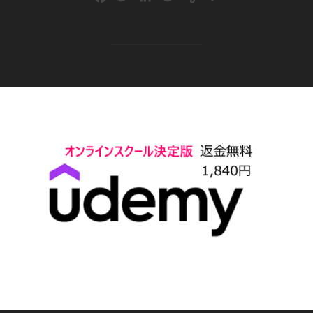
a
w
i
o
v
有
c
i
n
c
e
e
t
k
k
r
b
t
e
e
n
o
e
d
t
o
o
r
I
t
k
n
e