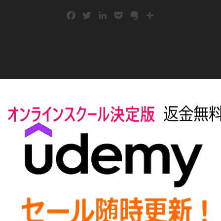
F
T
L
P
E
共
a
w
i
o
v
有
c
i
n
c
e
e
t
k
k
r
b
t
e
e
n
o
e
d
t
o
o
r
I
t
k
n
e