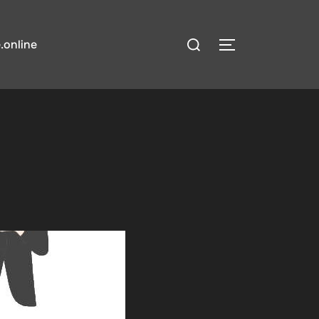
検
.online
サイドバーとナ
索
対
象: