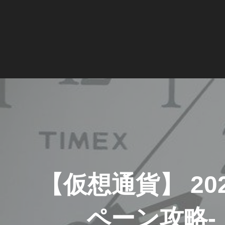
投
稿
ナ
ビ
ゲ
ー
【仮想通貨】 20
シ
ョ
ペーン攻略-【
ン