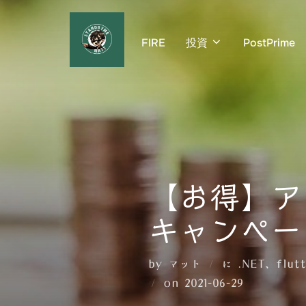
コ
ン
FIRE
投資
PostPrime
テ
ン
ツ
へ
ス
キ
ッ
プ
【お得】ア
キャンペー
by
マット
に
.NET
、
flut
投
on
2021-06-29
稿