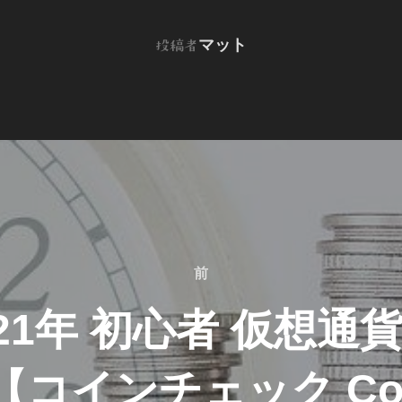
投稿者
マット
投稿者
前
前
21年 初心者 仮想通
コインチェック Coi