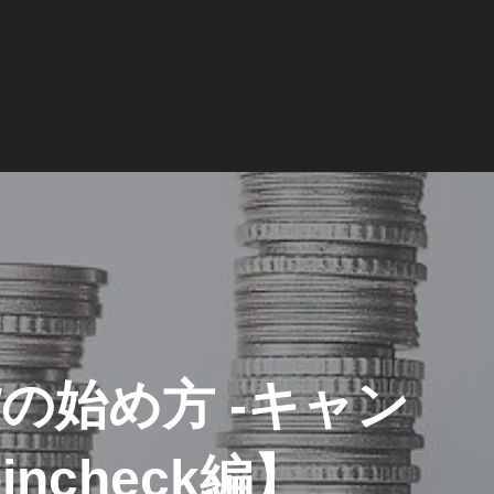
貨の始め方 -キャン
ncheck編】