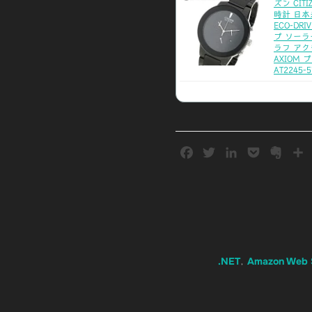
ズン CIT
時計 日
ECO-DR
ブ ソーラ
ラフ アク
AXIOM 
AT2245-5
F
T
L
P
E
a
w
i
o
v
c
i
n
c
e
e
t
k
k
r
b
t
e
e
n
o
e
d
t
o
o
r
I
t
.NET
Amazon Web 
,
k
n
e