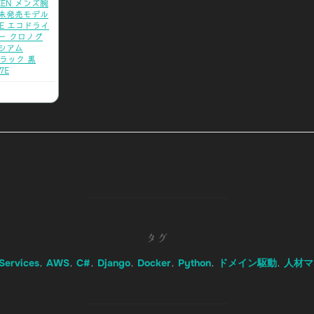
IZEN メンズ腕
本未発売モデル
IVE エコドライ
ー クロノグ
シアム
ブラック 黒
7E
共
有
タグ
Services
AWS
C#
Django
Docker
Python
ドメイン駆動
人材マ
,
,
,
,
,
,
,