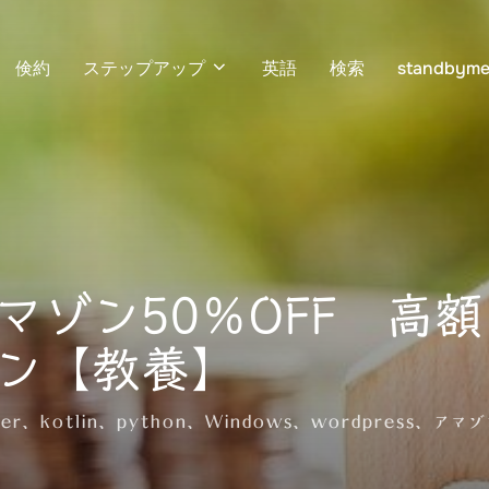
倹約
ステップアップ
英語
検索
standbyme
マゾン50％OFF 高
ン【教養】
ter
、
kotlin
、
python
、
Windows
、
wordpress
、
アマゾ