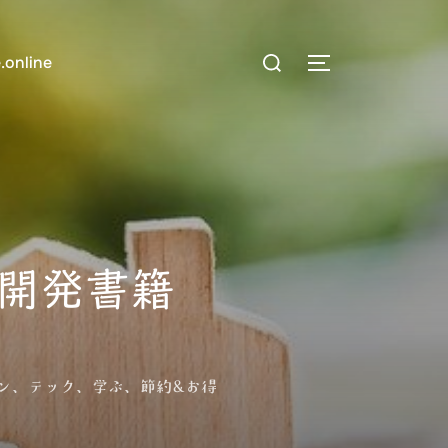
検
.online
サイドバーとナ
索
対
象:
額開発書籍
ン
、
テック
、
学ぶ
、
節約&お得