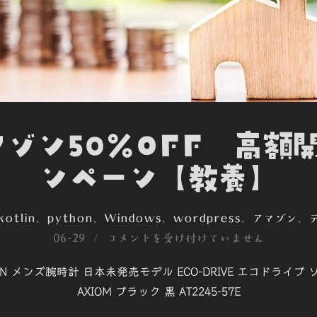
ゾン50％OFF 高額
ンペーン【教養】
kotlin
、
python
、
Windows
、
wordpress
、
アマゾン
、
06-29
コメントを受け付けていません
ZEN メンズ腕時計 日本未発売モデル ECO-DRIVE エコドライ
AXIOM ブラック 黒 AT2245-57E