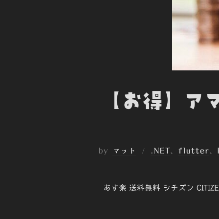
【お得】アマ
by
マット
.NET
、
flutter
、
あす楽 送料無料 シチズン CITI