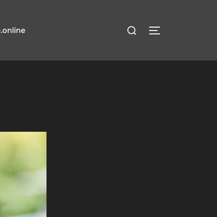
検
.online
サイドバーとナ
索
対
象: