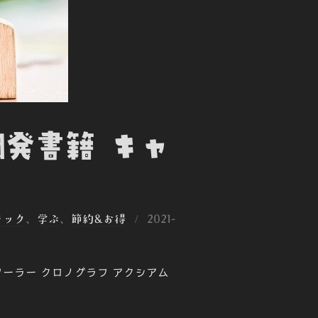
開発書籍 キャ
投
テック
、
学ぶ
、
節約&お得
2021-
稿
日:
ブ ソーラー クロノグラフ アクシアム