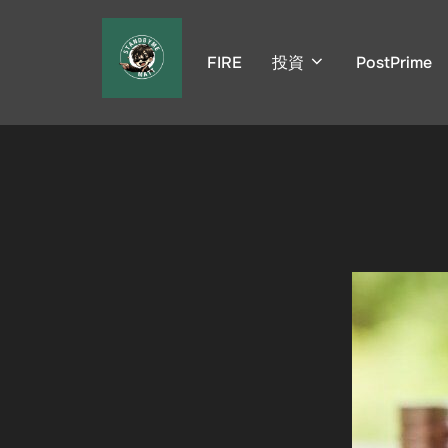
コ
ン
FIRE
投資
PostPrime
テ
ン
ツ
へ
ス
キ
ッ
プ