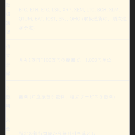
取
BTC, ETH, ETC, LSK, XRP, XEM, LTC, BCH, XLM,
扱
QTUM, BAT, IOST, ENJ, OMG (取扱通貨は、順次追
通
加予定)
貨
積
立
月々1万円~100万円の範囲で、1,000円単位
金
額
手
数
無料
(口座振替手数料、積立サービス手数料)
料
入
金
指定の銀行口座から毎月引き落とし