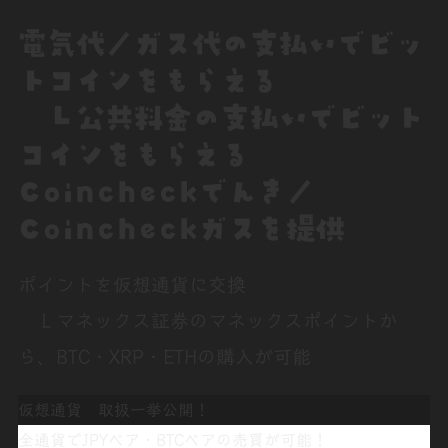
電気代／ガス代の支払いでビッ
トコインをもらえる
Ｌ公共料金の支払いでビット
コインをもらえる
Coincheckでんき／
Coincheckガスを提供
ポイントを仮想通貨に交換
Ｌマネックス証券のマネックスポイントか
ら、BTC・XRP・ETHの購入が可能
仮想通貨 取扱一挙公開！
全通貨でJPYペア・BTCペアの売買が可能！