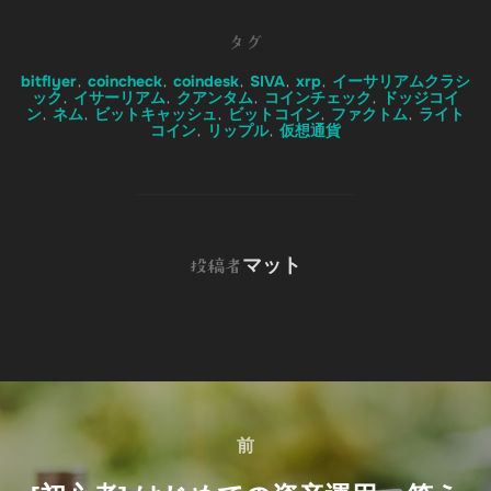
b
t
e
e
n
o
e
d
t
o
タグ
o
r
I
t
bitflyer
coincheck
coindesk
SIVA
xrp
イーサリアムクラシ
,
,
,
,
,
k
n
e
ック
イサーリアム
クアンタム
コインチェック
ドッジコイ
,
,
,
,
ン
ネム
ビットキャッシュ
ビットコイン
ファクトム
ライト
,
,
,
,
,
コイン
リップル
仮想通貨
,
,
投稿者
マット
投稿者
投
稿
前
前
ナ