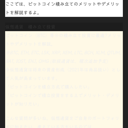
ここでは、ビットコイン積み立てのメリットやデメリッ
トを解説するよ。
仮想通貨 積み立て投資
ビットコイン（BTC）等
※
の積み立て投資に最適?
メリッ
トやデメリットを解説。
※
BTC, ETH, ETC, LSK, XRP, XEM, LTC, BCH, XLM, QTUM,
BAT, IOST, ENJ, OMG (取扱通貨は、順次追加予定)
今仮想通貨は将来の資産形成（2021年は商品扱い）とし
て人気が高まっています。
「
ビットコインを積立方式で購入したい
」
「ビットコインで積立投資をする上で
メリット・デメリ
ット
が知りたい」
こんな質問が多いね。仮想通貨をご自身のポートフォリ
オに加えたい、考えている方もいるのでは。