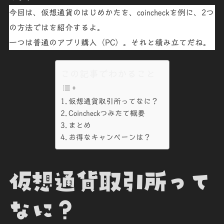
今回は、仮想通貨のはじめかたを、coincheckを例に、2つ
の方法ではを紹介するよ。
一つは普通の
アプリ購入
（
PC）。それと
積み立て
だね。
この記事でわかること
仮想通貨取引所ってなに？
Coincheckつみたて概要
まとめ
お得なキャンペーンは？
仮想通貨取引所って
なに？