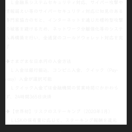
Ｌ金融系システムセキュリティ対応、サイバー攻撃や
情報漏えい等のサイバーセキュリティ対応に知見のある
専門家協力のもと、インターネットを通じた標的型攻撃
の被害を避けるため、ネットワーク分離強化等のシステ
ム再構築を行い、全通貨のコールドウォレット対応を完
了
◆さまざまな日本円の入金方法
Ｌ入金は銀行振込、
コンビニ入金
、クイック（
Pay-
easy
）入金が選択可能
Ｌクイック入金では金融機関の営業時間にかかわら
ず、
24時間365日決済
◆【世界初】リスクのステーキング（2020年1月）
ＬLSKの保有量に応じて、ステーキング報酬を還元