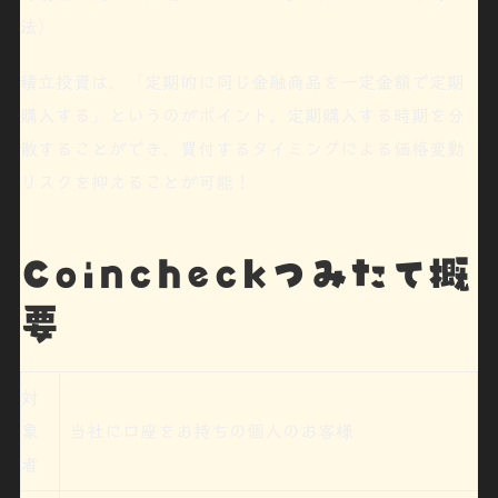
法
）
積立投資は、「
定期的に同じ金融商品を一定金額で定期
購入する
」というのがポイント。定期購入する時期を分
散することができ、買付するタイミングによる
価格変動
リスクを抑える
ことが可能！
Coincheckつみたて概
要
対
象
当社に口座をお持ちの個人のお客様
者