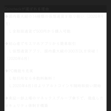
Coincheckが選ばれる理由
◆
国内最大級の14種類の仮想通
貨を取り扱い（2020年9
月）
Ｌ全取扱通貨で500円から購入可能
◆初心者でも
スマホアプリから簡単取引
Ｌ仮想通貨アプリ、国内最大級の
300万DLを突破
！
（2020年6月）
◆PC機能も充実
Ｌ取引所なら
手数料無料
！
Ｌ2020年4月1日より
アルトコインも随時取扱い開始
◆
東証一部上場
のマネックスグループ傘下で、徹底した
セキュリティ体制
を構築