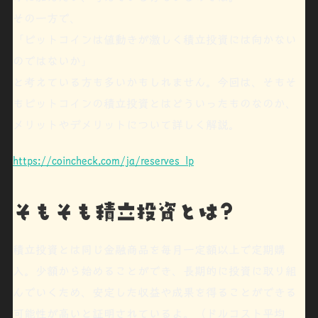
その一方で、
「ビットコインは値動きが激しく
積立投資には向かない
のではないか」
と考えている方も多いかもしれません。今回は、そもそ
もビットコインの積立投資とはどういったものなのか、
メリットやデメリットについて詳しく解説。
https://coincheck.com/ja/reserves_lp
そもそも積立投資とは?
積立投資とは同じ金融商品を毎月一定額以上で
定期購
入
。
少額
から始めることができ、
長期的に投資に取り組
んでいくため、
安定した収益や成果を得ることができる
可能性が高い
と証明されているよ。（
ドルコスト平均