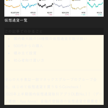
仮想通貨一覧
この記事でわかること
国内最大級の
14種類
の仮想通貨を取り扱い
500円
からの購入
積み立て投資
初心者向け買い方
安心の大手東証一部マネックスグループのグループ会
社。はじめて仮想通貨を買うなら
Coincheck
！
2020年上半期国内仮想通貨取引アプリDL数No.1！（デー
タ提供：App Annie）金融庁登録済の仮想通貨交換業者！