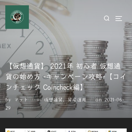
コ
ン
検
サイド
テ
索
ン
対
ツ
象:
へ
ス
キ
【仮想通貨】 2021年 初心者 仮想通
ッ
貨の始め方 -キャンペーン攻略-【コイ
プ
ンチェック Coincheck編】
投
by
マット
に
仮想通貨
、
資産運用
on
2021-06-
稿
29
日: