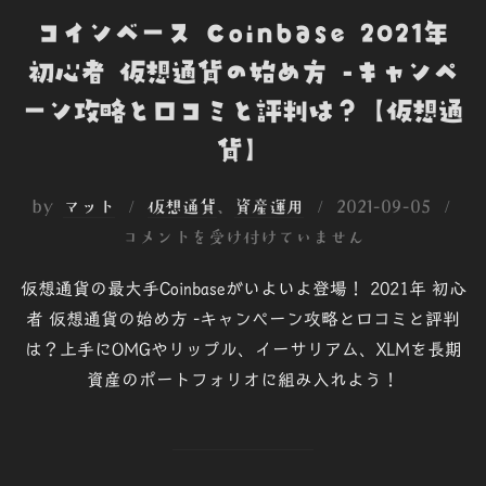
コインベース Coinbase 2021年
初心者 仮想通貨の始め方 -キャンペ
ーン攻略と口コミと評判は？【仮想通
貨】
投
by
マット
仮想通貨
、
資産運用
2021-09-05
稿
コメントを受け付けていません
日:
仮想通貨の最大手Coinbaseがいよいよ登場！ 2021年 初心
者 仮想通貨の始め方 -キャンペーン攻略と口コミと評判
は？上手にOMGやリップル、イーサリアム、XLMを長期
資産のポートフォリオに組み入れよう！