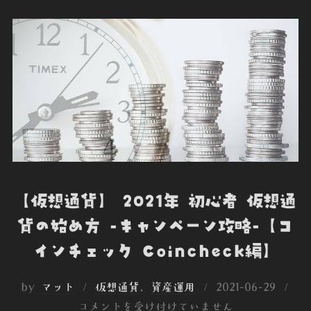
【仮想通貨】 2021年 初心者 仮想通
貨の始め方 -キャンペーン攻略-【コ
インチェック Coincheck編】
投
by
マット
仮想通貨
、
資産運用
2021-06-29
稿
コメントを受け付けていません