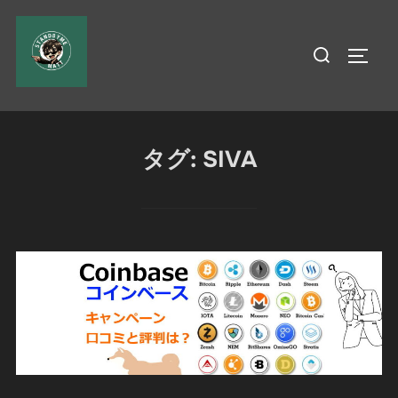
コ
ン
検
サイド
テ
索
ン
対
ツ
象:
へ
タグ:
SIVA
ス
キ
ッ
プ