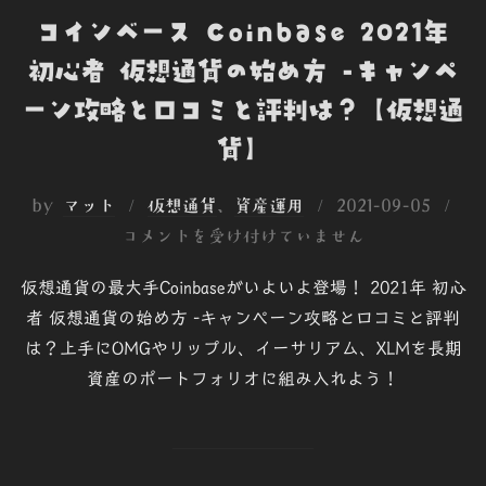
コインベース Coinbase 2021年
初心者 仮想通貨の始め方 -キャンペ
ーン攻略と口コミと評判は？【仮想通
貨】
投
by
マット
仮想通貨
、
資産運用
2021-09-05
稿
コメントを受け付けていません
日:
仮想通貨の最大手Coinbaseがいよいよ登場！ 2021年 初心
者 仮想通貨の始め方 -キャンペーン攻略と口コミと評判
は？上手にOMGやリップル、イーサリアム、XLMを長期
資産のポートフォリオに組み入れよう！