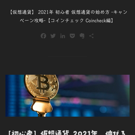
日:
【仮想通貨】 2021年 初心者 仮想通貨の始め方 -キャン
ペーン攻略-【コインチェック Coincheck編】
F
T
L
P
E
共
a
w
i
o
v
有
c
i
n
c
e
e
t
k
k
r
b
t
e
e
n
o
e
d
t
o
o
r
I
t
k
n
e
[初心者] 仮想通貨 2021年 伸びる