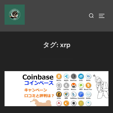
コ
ン
検
サイド
テ
索
ン
対
ツ
象:
へ
タグ:
xrp
ス
キ
ッ
プ