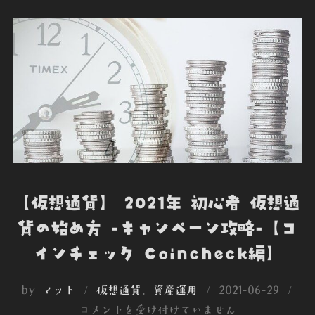
【仮想通貨】 2021年 初心者 仮想通
貨の始め方 -キャンペーン攻略-【コ
インチェック Coincheck編】
投
by
マット
仮想通貨
、
資産運用
2021-06-29
稿
コメントを受け付けていません