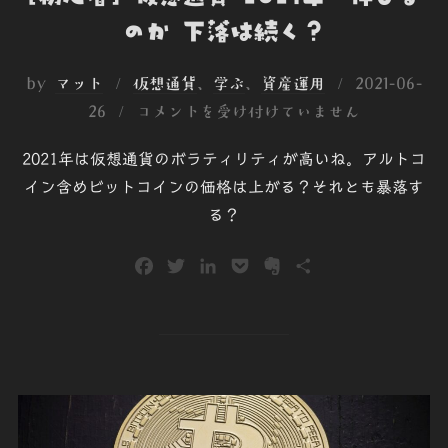
のか 下落は続く？
投
by
マット
仮想通貨
、
学ぶ
、
資産運用
2021-06-
稿
26
コメントを受け付けていません
日:
2021年は仮想通貨のボラティリティが高いね。アルトコ
イン含めビットコインの価格は上がる？それとも暴落す
る？
F
T
L
P
E
共
a
w
i
o
v
有
c
i
n
c
e
e
t
k
k
r
b
t
e
e
n
o
e
d
t
o
o
r
I
t
k
n
e