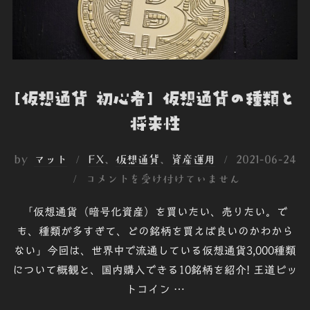
[仮想通貨 初心者] 仮想通貨の種類と
将来性
投
by
マット
FX
、
仮想通貨
、
資産運用
2021-06-24
稿
コメントを受け付けていません
日:
「仮想通貨（暗号化資産）を買いたい、売りたい。で
も、種類が多すぎて、どの銘柄を買えば良いのかわから
ない」今回は、世界中で流通している仮想通貨3,000種類
について概観と、国内購入できる10銘柄を紹介! 王道ビッ
トコイン …