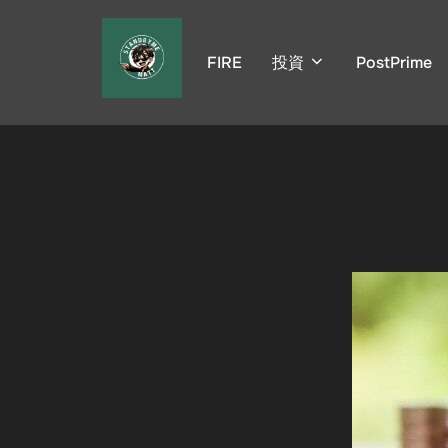
コ
ン
FIRE
投資
PostPrime
テ
ン
ツ
へ
ス
キ
ッ
プ