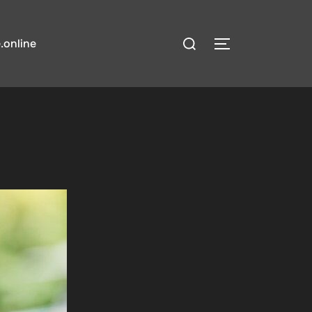
検
.online
サイドバーとナ
索
対
象: