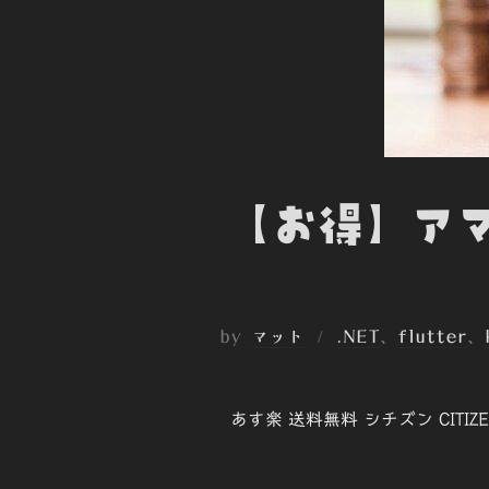
【お得】アマ
by
マット
.NET
、
flutter
、
あす楽 送料無料 シチズン CITI