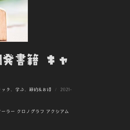
開発書籍 キャ
投
テック
、
学ぶ
、
節約&お得
2021-
稿
日:
ブ ソーラー クロノグラフ アクシアム