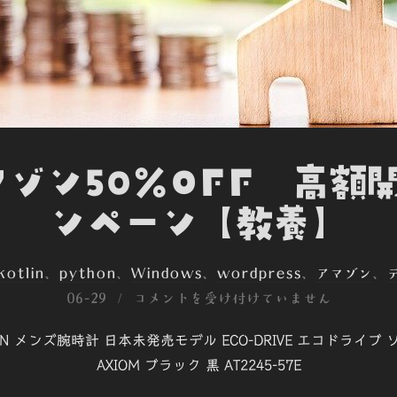
ゾン50％OFF 高額
ンペーン【教養】
kotlin
、
python
、
Windows
、
wordpress
、
アマゾン
、
06-29
コメントを受け付けていません
ZEN メンズ腕時計 日本未発売モデル ECO-DRIVE エコドライ
AXIOM ブラック 黒 AT2245-57E