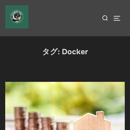
コ
ン
検
サイド
テ
索
ン
対
ツ
象:
へ
タグ:
Docker
ス
キ
ッ
プ