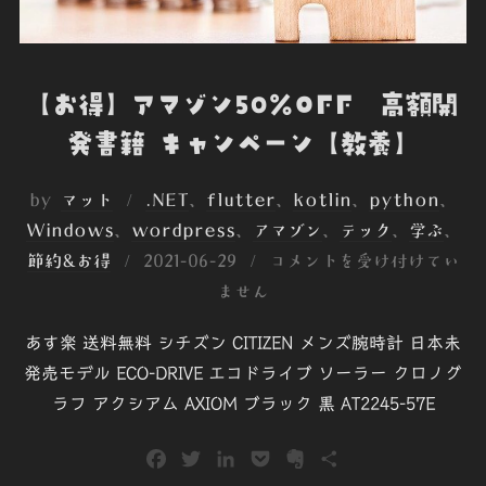
【お得】アマゾン50％OFF 高額開
発書籍 キャンペーン【教養】
by
マット
.NET
、
flutter
、
kotlin
、
python
、
Windows
、
wordpress
、
アマゾン
、
テック
、
学ぶ
、
投
節約&お得
2021-06-29
コメントを受け付けてい
稿
ません
日:
あす楽 送料無料 シチズン CITIZEN メンズ腕時計 日本未
発売モデル ECO-DRIVE エコドライブ ソーラー クロノグ
ラフ アクシアム AXIOM ブラック 黒 AT2245-57E
F
T
L
P
E
共
a
w
i
o
v
有