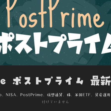
ime ポストプライム 最新
o
、
NISA
、
PostPrime
、
仮想通貨
、
株
、
米国ETF
、
資産運用
付けていません