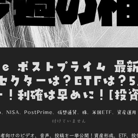
ime ポストプライム 最
セクターは？ETFは？
ー！利確は早めに！[投資
o
、
NISA
、
PostPrime
、
仮想通貨
、
株
、
米国ETF
、
資産運用
付けていません
で、初心者向けのビデオ、音声、投稿を一挙公開！資産形成、ETF