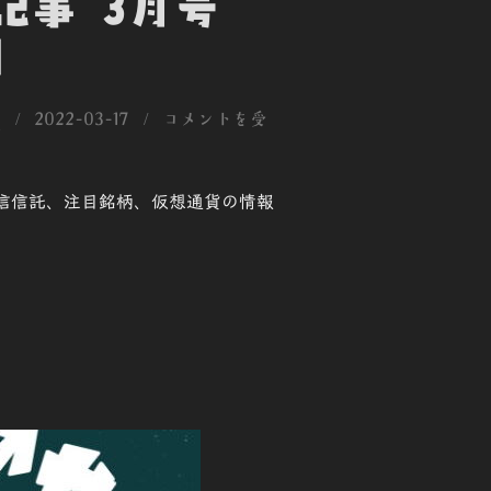
新記事 3月号
]
投
用
2022-03-17
コメントを受
稿
日:
、投信信託、注目銘柄、仮想通貨の情報