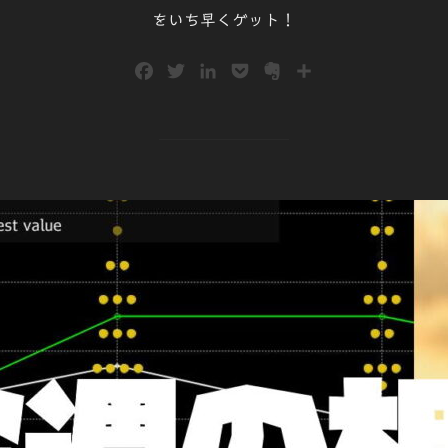
をいち早くゲット！
F
T
L
P
E
共
a
w
i
o
v
有
c
i
n
c
e
e
t
k
k
r
b
t
e
e
n
o
e
d
t
o
o
r
I
t
k
n
e