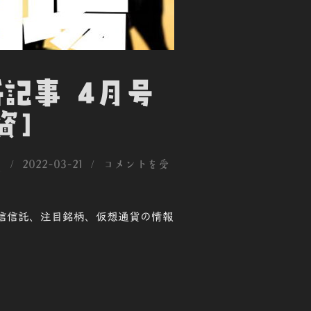
新記事 4月号
資]
投
用
2022-03-21
コメントを受
稿
日:
、投信信託、注目銘柄、仮想通貨の情報