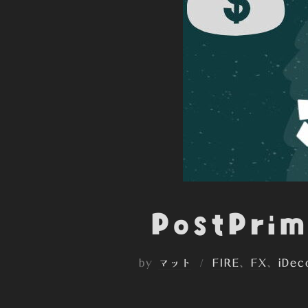
PostPr
by
マット
FIRE
、
FX
、
iDec