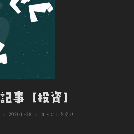
記事 [投資]
投
2021-11-28
コメントを受け
稿
日: