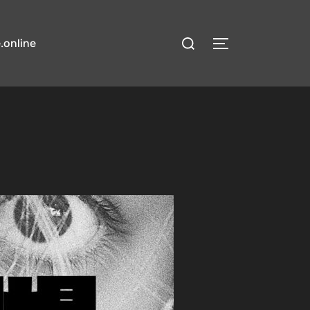
検
.online
サイドバーとナ
索
対
象: