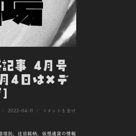
新記事 4月号
5月4日はXデ
]
投
2022-04-11
コメントを受け
稿
日:
、投信信託、注目銘柄、仮想通貨の情報