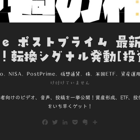
ime ポストプライム 最
！転換シグナル発動[投
co
、
NISA
、
PostPrime
、
仮想通貨
、
株
、
米国ETF
、
資産運
け付けていません
で、初心者向けのビデオ、音声、投稿を一挙公開！資産形成、ETF
をいち早くゲット！
F
T
L
P
E
共
a
w
i
o
v
有
c
i
n
c
e