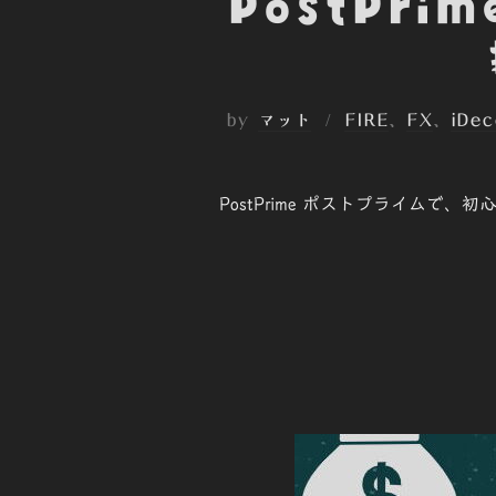
PostPr
by
マット
FIRE
、
FX
、
iDec
PostPrime ポストプライム