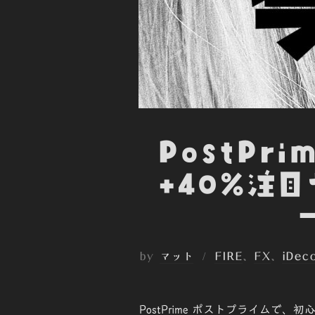
PostPr
+40%注目
by
マット
FIRE
、
FX
、
iDec
PostPrime ポストプライム