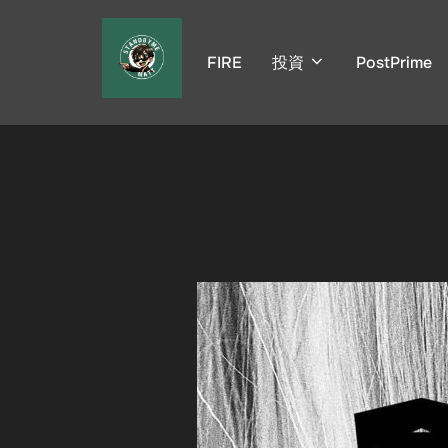
コ
ン
FIRE
投資
PostPrime
テ
ン
ツ
へ
ス
キ
ッ
プ