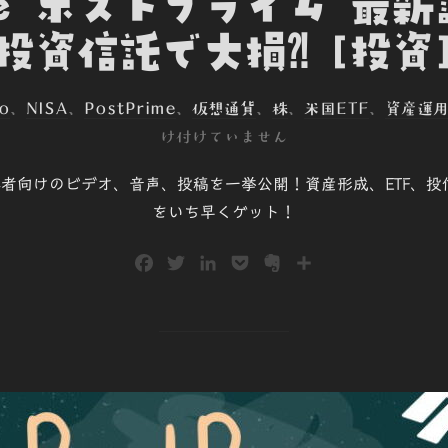
ime ポストプライム 最
投資信託で大損⁈ [投資
o
、
NISA
、
PostPrime
、
仮想通貨
、
株
、
米国ETF
、
資産運
け付けていません
で、初心者向けのビデオ、音声、投稿を一挙公開！資産形成、ETF
をいち早くゲット！
F
T
L
P
E
共
a
w
i
o
v
有
c
i
n
c
e
e
t
k
k
r
b
t
e
e
n
o
e
d
t
o
o
r
I
t
k
n
e