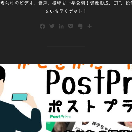
で、初心者向けのビデオ、音声、投稿を一挙公開！資産形成、ETF
をいち早くゲット！
F
T
L
P
E
共
a
w
i
o
v
有
c
i
n
c
e
e
t
k
k
r
b
t
e
e
n
o
e
d
t
o
o
r
I
t
k
n
e