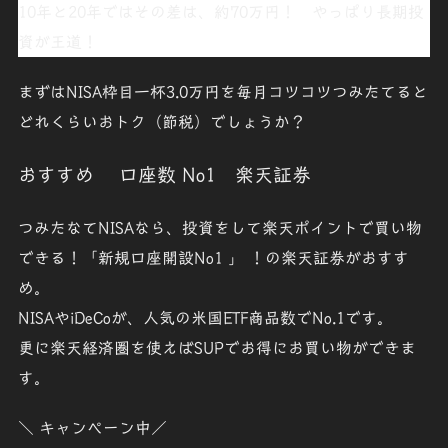
10年と20年ではその差は、
約70万円！
やっぱり
長期投
資が王道
！
まずはNISA枠目一杯3.0万円を毎月コツコツつみたてると
どれくらいおトク（節税）でしょうか？
おすすめ 口座数 No1 楽天証券
つみたなてNISAなら、投資をして楽天ポイントで買い物
できる！「
新規口座開設No1
」 ！の楽天証券がおすす
め。
NISAやiDeCo
が、人気の米国ETF商品数でNo.1です。
更に
楽天経済圏
を使えばSUPでお得にお買い物ができま
す。
＼ キャンペーン中／