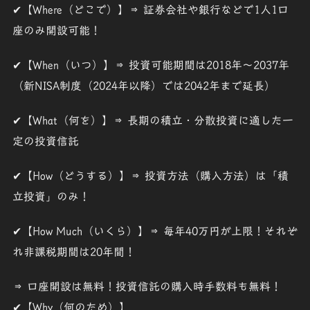
✔
【Where（どこで）】⇒ 証券会社や銀行などで1人1口
座のみ開設可能！
✔
【When（いつ）】⇒ 投資可能期間は2018年～2037年
（新NISA制度（2024年以降）では2042年まで延長）
✔
【What（何を）】⇒ 長期の積立・分散投資に適した一
定の投資信託
✔
【How（どうする）】⇒ 投資方法（購入方法）は「積
立投資」のみ！
✔
【How Much（いくら）】⇒ 毎年40万円が上限！それぞ
れ非課税期間は20年間！
⇒ 口座開設は無料！投資信託の購入時手数料も無料！
✔
【Why（何のため）】