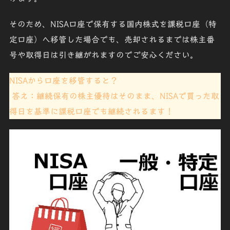
そのため、
NISA口座で保有する国内株式を課税口座（特
定口座）へ移管
した場合でも、売却されるまでは
株主番
号や取得日は引き継がれます
のでご安心ください。
NISAから口座を移管すると？
答え：継続保有の株主優待はそのまま、NISAで買った取
得日を基準に課税口座でも継続されるます！