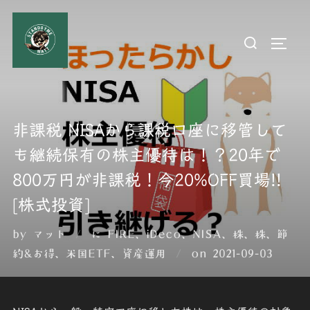
コ
ン
検
サイド
テ
索
ン
対
ツ
象:
へ
ス
非課税 NISAから課税口座に移管して
キ
も継続保有の株主優待は！？20年で
ッ
800万円が非課税！今20%OFF買場!!
プ
[株式投資]
by
マット
に
FIRE
、
iDeco
、
NISA
、
株
、
株
、
節
投
約&お得
、
米国ETF
、
資産運用
on
2021-09-03
稿
日: