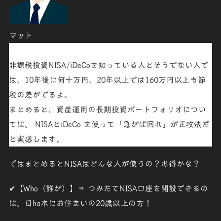
マット
非課税投資NISA/iDeCo
を知っている人とそうでない人で
は、
10年後に何十万円、20年以上では160万円以上
も節
税の差がでるよ。
まとめると、資産運用の長期投資ポートフォリオについ
ては、
NISA
と
iDeCo
を使って「
急がば回れ
」が正攻法だ
と実感します。
ではまとめると
NISAはどんな人が使うの？
お得
かな？
✔
【Who（誰が）】⇒ つみたてNISA口座を開設できるの
は、日h
a
本にお住まいの20歳以上の方！