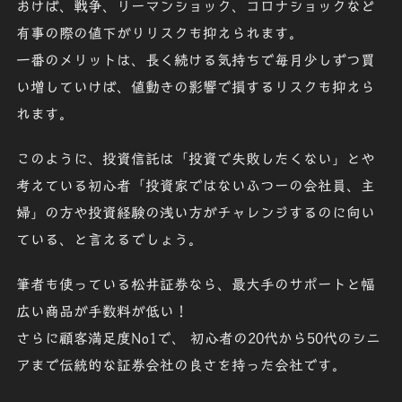
おけば、戦争、リーマンショック、コロナショックなど
有事の際
の
値下がりリスク
も抑えられます。
一番のメリットは、長く続ける気持ちで
毎月少しずつ
買
い増していけば、値動きの影響で
損するリスクも抑えら
れ
ます。
このように、投資信託は「
投資で失敗したくない
」とや
考えている初心者「
投資家ではないふつーの会社員、主
婦
」の方や投資経験の浅い方がチャレンジするのに向い
ている、と言えるでしょう。
筆者も使っている松井証券なら、最大手のサポートと幅
広い商品が
手数料が低い
！
さらに
顧客満足度No1
で、 初心者の20代から50代のシニ
アまで
伝統的な証券会社の良さ
を持った会社です。