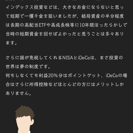
インデックス投資などは、大きなお金にならないと思っ
て短期で一攫千金を狙いましたが、結局
資産の半分程度
は長期の
高配当ETF
や
高成長株等
に10年間ほったらかしで
当時の短期資金を回せばよかったと思うことは多々あり
ます。
さらに
国が免税
してくれる
NISA
と
iDeCo
は、まさ投資の
世界は夢の制度です。
何もしなくても
利益20％分はポイントゲット
、iDeCoの場
合はさらに
所得控除
などほとんどの方にはメリットしか
ありません。