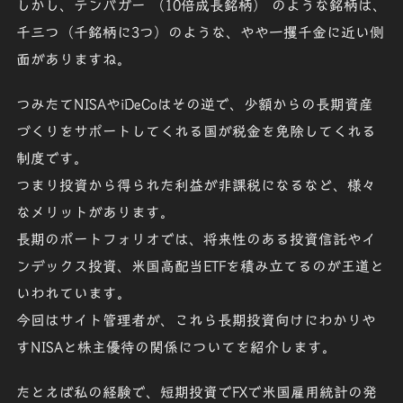
しかし、テンバガー （10倍成長銘柄） のような銘柄は、
千三つ
（千銘柄に3つ）
のような、
やや一攫千金に近い側
面がありますね。
つみたてNISA
や
iDeCo
はその逆で、少額からの
長期資産
づくりをサポー
トしてくれる国が
税金を免除
してくれる
制度です。
つまり投資から
得られた利益が非課税
になるなど、様々
なメリットがあります。
長期のポートフォリオでは、将来性のある
投資信託
や
イ
ンデックス投資
、
米国高配当ETF
を積み立てるのが王道と
いわれています。
今回はサイト管理者が、これら長期投資向けに
わかりや
すNISA
と
株主優待の関係について
を紹介します。
たとえば私の経験で、短期投資でFXで米国雇用統計の発