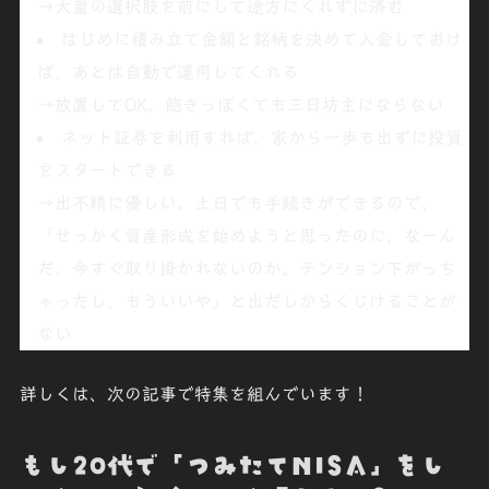
→
大量の選択肢を前にして途方にくれずに済む
はじめに積み立て金額と銘柄を決めて入金しておけ
ば、あとは自動で運用してくれる
→放置してOK。
飽きっぽくても三日坊主にならない
ネット証券を利用すれば、家から一歩も出ずに投資
をスタートできる
→
出不精に優しい。土日でも手続きができる
ので、
「せっかく資産形成を始めようと思ったのに、なーん
だ、今すぐ取り掛かれないのか。テンション下がっち
ゃったし、もういいや」と出だしからくじけることが
ない
詳しくは、次の記事で特集を組んでいます！
もし20代で「
つみたてNISA
」をし