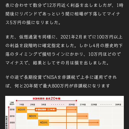
表に合わせて数分で12万円近く利益を出しましたが、1時
間後にリバンドであっという間に相場が下落して
マイナ
ス5万円
の損になりました。
また、仮想通貨も同様に、2021年2月までに100万円以上
の利益を段階的に確定指定ました。しかし4月の歴史的下
落のタイミングで
損切ライン
にかかり、
10万円
ほどので
マイナスで、結果として
その月は
損
を出しました。
その逆で長期投資でNISAを非課税で上手に運用できれ
ば、何と20年間で最大800万円が非課税になります