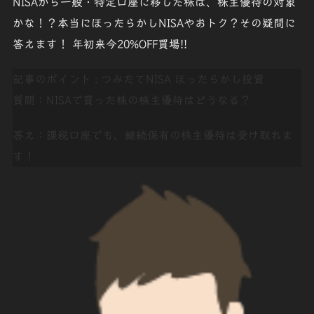
NISA
から一般・特定口座に移した株は、株主優待の対象
かな！？本当に
ほったらかし
NISAや
おトク
？その疑問に
答えます！
年初来今20%OFF買場!!
記事のポイント : つみたてNISA ほったらかし投資
質問：NISAで買った株の
株主優待
はどうなる？
答え：課税口座でも、継続保有の株主優待は
受け取れま
す
！