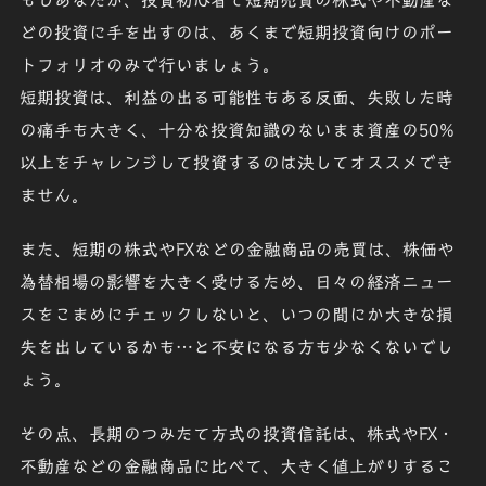
どの投資に手を出すのは、あくまで短期投資向けのポー
トフォリオのみで行いましょう。
短期投資は、
利益の出る可能性もある反面
、
失敗した時
の痛手も大きく
、十分な投資知識のないまま資産の50％
以上をチャレンジして投資するのは
決して
オススメでき
ません
。
また、短期の株式やFXなどの金融商品の売買は、株価や
為替相場の影響を大きく受けるため、日々の経済ニュー
スをこまめにチェックしないと、いつの間にか大きな損
失を出しているかも…と不安になる方も少なくないでし
ょう。
その点、長期のつみたて方式の
投資信託
は、株式やFX・
不動産などの金融商品に比べて、
大きく値上がりするこ