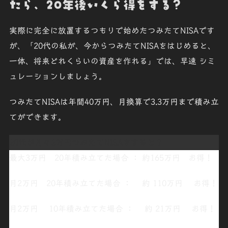
たら、20年後いくら得をする?
実際に完全に放置するつもりで始めたつみたてNISAです
が、「
20代の私が、今からつみたてNISAをはじめると、
一体、将来どれくらいの資産を作れる
」では、早速
シミ
ュレーション
しましょう。
つみたてNISAは年間40万円、月換算で3.3万円まで積み立
てができます。
20代が月々2万円つみたてNISAをすると？
最大3万円
20
年積み立てた
場合 ： 約
165
万
円
お得！
月2万円 20
年積み立てた
場合 ： 約
110
万
円
お得！
月2万円
10
年積み立てた
場合 ：
約 21
万
円
お得！