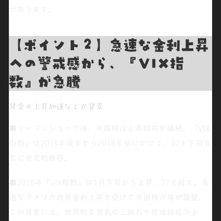
があります。
【ポイント２】急速な金利上昇
への警戒感から、『VIX指
数』が急騰
賃金の上昇加速などが背景
■リーマンショック後、米国株は上昇傾向が継続。『
VIX
指数
』は2015年後半から2018年初にかけて、
10を下回る
など安定的推移。
■2018年『VIX指数』は1月下旬から上昇、37を超え。急
速な
アメリカ政策金利上昇
を受けて米国株市場が調整。
この背景には、世界的な景気の上振れや
原油価格の上