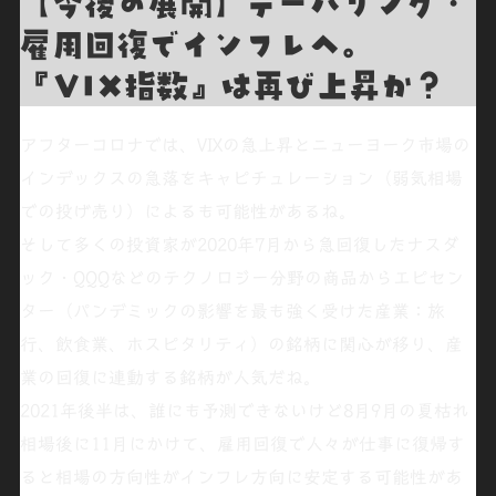
【今後の展開】テーパリング・
雇用回復でインフレへ。
『VIX指数』は再び上昇か？
アフターコロナ
では、VIXの急上昇とニューヨーク市場の
インデックスの急落を
キャピチュレーション（弱気相場
での投げ売り）
によるも可能性があるね。
そして多くの投資家が2020年7月から急回復した
ナスダ
ック・QQQ
などの
テクノロジー分野
の商品から
エピセン
ター
（
パンデミックの影響を最も強く受けた産業
：
旅
行、飲食業、ホスピタリティ
）の銘柄に
関心が移り
、産
業の回復に連動する銘柄が人気だね。
2021年後半は、誰にも予測できないけど8月9月の夏枯れ
相場後に11月にかけて、雇用回復で人々が仕事に復帰す
ると相場の方向性が
インフレ方向に安定
する可能性があ