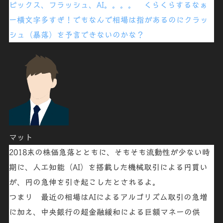
ビックス、フラッシュ、AI。。。。 くらくらするなぁ
ー横文字多すぎ！でもなんで相場は指があるのにクラッ
シュ（暴落）を予言できないのかな？
マット
2018末の株価急落とともに、そもそも流動性が少ない時
期に、人工知能（AI）を搭載した機械取引による円買い
が、円の急伸を引き起こしたとされるよ。
つまり 最近の相場は
AIによるアルゴリズム取引
の
急増
に加え、中央銀行の超金融緩和による巨
額マネーの供