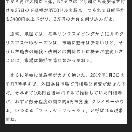
てから再び大幅に下落。NYダウは12月頭から最安値を付
けた25日の
下落幅が3700ドル
を超え、つられて
日経平均
も3400円以上下がり
、2万円の大台を割り込んだよ。
通常、米国では、毎年サンクスギビングから12月のク
リスマス休暇シーズンは、市場に動きは少ないけど、そ
うした過去の経験・法則とは関係なしに株価が激変した
ことに、市場は動揺を隠せなかったねぇ。
さらに年始には為替が大きく動いた。2019年1月3日の
午前7時半すぎ、外国為替市場で円相場に異変が起きたの
だ。それまで
108円台後半/1ドル
で推移していた円相場
が、わずか
数分
程度の間に
約4円も急騰
! クレイジー
やな
ぁ。いわゆる「
フラッシュクラッシュ
」と呼ばれる現象
だね。