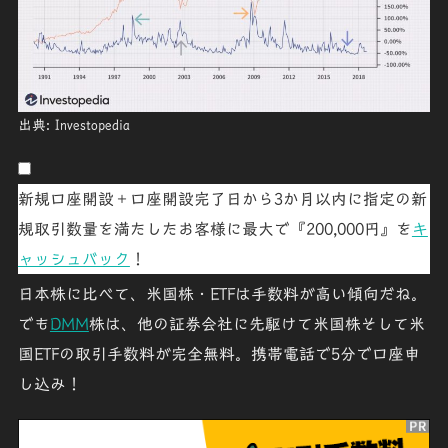
出典: Investopedia
新規口座開設＋口座開設完了日から3か月以内に指定の新
規取引数量を満たしたお客様に最大で『200,000円』を
キ
ャッシュバック
！
日本株に比べて、米国株・ETFは手数料が高い傾向だね。
でも
DMM
株は、他の証券会社に先駆けて
米国株そして米
国ETFの
取引手数料が完全無料
。携帯電話で5分で口座申
し込み！