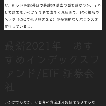
ど、
新しい事態(暴落や暴騰)
は過去の
韻を踏むのか
、それ
とも
踏まない
のか？それを素早く見極めて、FXの損切や
ヘッジ（CFDで売り注文など）の短期的な
リバランスを
実行
しているよ。
最新2021年 おす
すめインデックスフ
ァンド/ETF 証券会
社
いかがでしたか。ご自身の資産運用銘柄はありました