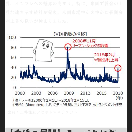
昇
、
インフレへの懸念の高まり
。特に、
米国で賃金の上
昇
加速を示す統計が発表。米国市場中心を中心に
長期金
利上昇
の見方が強まりました。
出典：三井住友アセットマネジメント