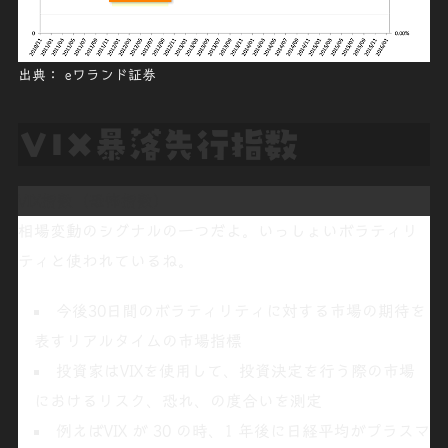
出典： eワランド証券
VIX暴落先行指数
VIX指数（恐怖指数）
相場変動の
シグナル
の一つだよ。いっしょい
ボラティリ
ティ
と使われているね。
今後30日間
のボラティリティに対する市場の期待を
表すリアルタイムの
市場指標
投資家はVIXを使用して、投資決定を行う際の市場
における
リスク
、
恐れ
、の度合いを測定
例えばVIX が 30 の時、1 年後に日経平均がプラスマ