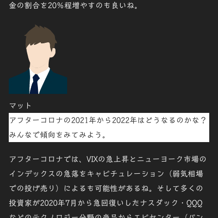
金
の割合を
20％程増やす
のも良いね。
マット
アフターコロナ
の
2021年
から
2022年
はどうなるのかな？
みんなで傾向をみてみよう。
アフターコロナでは、VIXの急上昇とニューヨーク市場の
インデックスの急落を
キャピチュレーション（弱気相場
での投げ売り）
によるも可能性があるね。そして多くの
投資家が2020年7月から急回復いした
ナスダック・QQQ
などの
テクノロジー分野
の商品からエピセンター（
パン