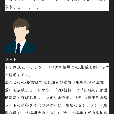
字多すぎ。。。 。
マット
まずは2021年アフターコロナの相場と
VIX指数
を例にあげ
て説明するよ。
よくこの
VIX
指数
は市場参加者の感情（
狼狽売りや加熱
感
）を
反映
することから、「VIX指数」と「日経VI」は
恐
怖指数
と呼ばれるよ。つまり
ボラティリティ
(
株価
や
為替
レート
の
値動き変化の速さ
）は、市場の
センチメント(市
場心理や、相場期待の方向性)、
特に市場参加者の恐怖の