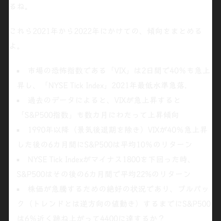
るね。
これら2021年から2022年にかけての、傾向をまとめる
よ。
市場の恐怖指数である「VIX」は2日間で40％も急上
昇し、「NYSE Tick Index」2021年最低水準急落.
過去のデータによると、VIXが急上昇すると
「S&P500指数」も数カ月にわたって上昇傾向
1990年以降（景気後退期を除き）VIXが40％急上昇
した後の6カ月間にS&P500は平均10％のリターン
NYSE Tick Indexがマイナス1800を下回った時、
S&P500はその後の6カ月間で平均22%のリターン
株価が急騰するための絶好の状況であり、プルバッ
ク（トレンドとは逆方向の値動き）するまでにS&P500
は6％近く跳ね上がって4400に達する
か？