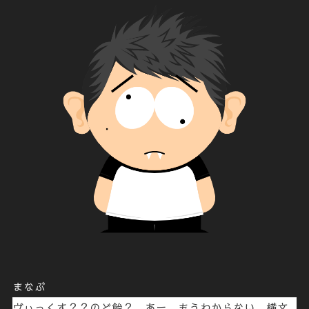
まなぶ
ヴぃっくす？？のど飴？
あー もうわからない。横文