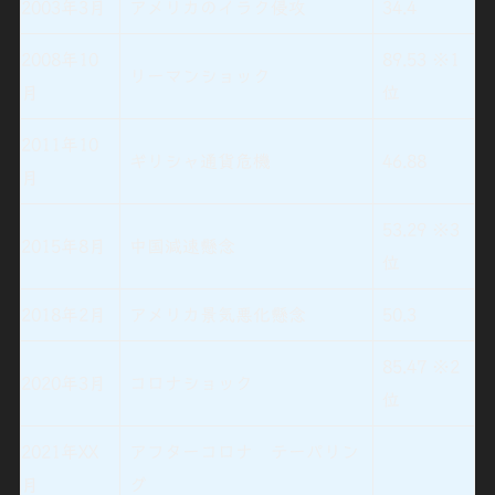
2003年3月
アメリカのイラク侵攻
34.4
2008年10
89.53
※1
リーマンショック
月
位
2011年10
ギリシャ通貨危機
46.88
月
53.29
※3
2015年8月
中国減速懸念
位
2018年2月
アメリカ景気悪化懸念
50.3
85.47
※2
2020年3月
コロナショック
位
2021年XX
アフターコロナ テーパリン
月
グ