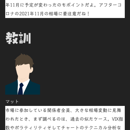
年11月に予定が変わったのもポイントだよ。
アフターコ
ロナ
の
2021年
11月の相場に要注意だね！
教訓
マット
市場に参加している関係者全員、大きな
相場変動
に見舞
われたとき、まず調べるのは、
過去の似たケース
。VIX指
数やボラティリティそしてチャートのテクニカル分析な