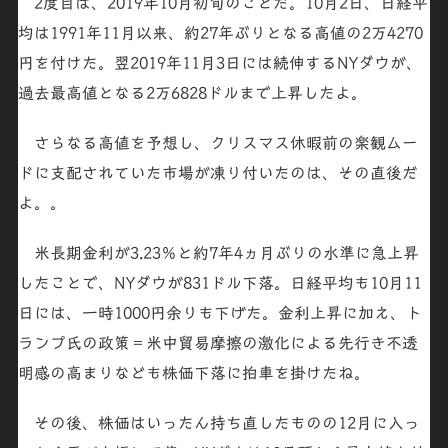
2度目は、2019年10月初旬のことだ。10月2日、日経平
均は1991年11月以来、
約27年ぶり
となる高値の
2万4270
円
を付けた。翌2019年11月3日には続伸する
NYダウ
が、
過去最高値となる
2万6828ドル
まで上昇したよ。
さらなる高値を予想し、クリスマス休暇前の
楽観ムー
ド
に支配されていた
市場が凍り付いた
のは、その直後だ
よ。。
米長期金利が3.23％と約7年4ヵ月ぶりの水準に急上昇
したことで、NYダウが831ドル下落。日経平均も10月11
日には、
一時1000円余りも下げた
。金利上昇に加え、ト
ランプ氏の
政策＝米中貿易摩擦
の激化による先行き不透
明感の高まりなども株価下落に拍車を掛けたね。
その後、株価はいったん持ち直したものの12月に入っ