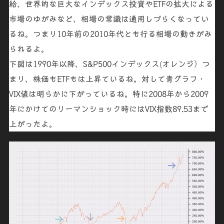
給
、世界的な
巨大なインデックス投資
や
ETF
の拡大による
市場のゆがみなど、相場の常識は通用しづらくなってい
るね。つまり10年前の2010年代とも行る相場の動きがみ
られるよ。
下図は1990年以降、
S&P500インデックス(オレンジ）
つ
まり、株価もETFもは上昇ているね。対して
青グラフ
・
VIX値は明らかに下がっているね
。特に2008年から2009
年にかけてのリーマンショック時には
VIX指数89.53
まで
上がったよ。