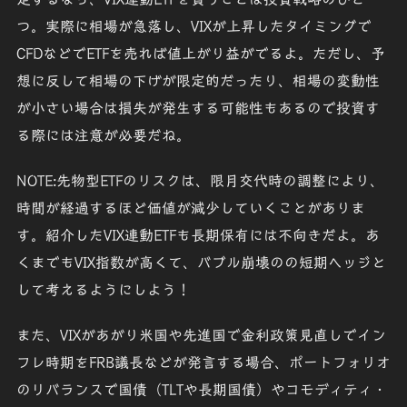
つ。実際に相場が急落し、VIXが上昇したタイミングで
CFDなどで
ETFを売れば
値上がり益がでるよ。ただし、予
想に反して相場の下げが限定的だったり、相場の変動性
が小さい場合は損失が発生する可能性もあるので投資す
る際には注意が必要だね。
NOTE:先物型ETFのリスクは、限月交代時の調整により、
時間が経過するほど価値が減少していくことがありま
す。紹介したVIX連動ETFも長期保有には不向き
だよ。あ
くまでもVIX指数が高くて、
バブル崩壊のの短期ヘッジ
と
して考えるようにしよう！
また、VIXがあがり米国や先進国で金利政策見直しでイン
フレ時期をFRB議長などが発言する場合、ポートフォリオ
のリバランスで
国債（TLTや長期国債）
や
コモディティ・