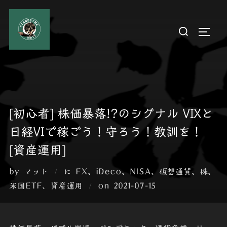
コ
ン
検
サイド
テ
索
ン
対
ツ
象:
へ
ス
キ
[初心者] 株価暴落!?のシグナル VIXと
ッ
日経VIで稼ごう！守ろう！教訓を！
プ
[資産運用]
by
マット
に
FX
、
iDeco
、
NISA
、
仮想通貨
、
株
、
投
米国ETF
、
資産運用
on
2021-07-15
稿
日: