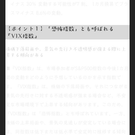
イナス 30％ 変動する可能性が7 割。 1カ月換算でプラ
スマイナス 8.6%の変動。
【ポイント１】「恐怖指数」とも呼ばれる
『VIX指数』
株価下落局面や、景気の先行き不透明感が強まる際に上
昇する傾向がある
■『VIX指数』は、市場参加者がS&P500指数の今後1カ月
間の変動をどのように予想しているのかを示す指数で
す。『VIX指数』は、株価の下落局面や、それにつながる
景気の先行きに対する不透明感が強まる場合など、不安
定な市場環境下で上昇する傾向があります。このため、
『VIX指数』は「恐怖指数」とも呼ばれています。一方、
株価の上昇局面や、景気の見通しが安定している場合に
は、同指数は低下または低水準で安定的に推移する傾向