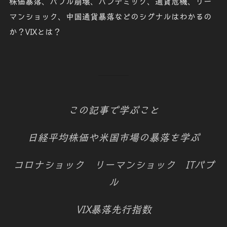
株価暴落
、
バブル崩壊
、
パンデミック
、
通貨危機
、
リー
マンショック
、
中国通貨暴落
などのシグナルはわかるの
か？VIXとは？
この記事で学ぶこと
日経平均株価や米国市場の暴落を学ぶ
コロナショック リーマンショック ITバブ
ル
VIX暴落先行指数