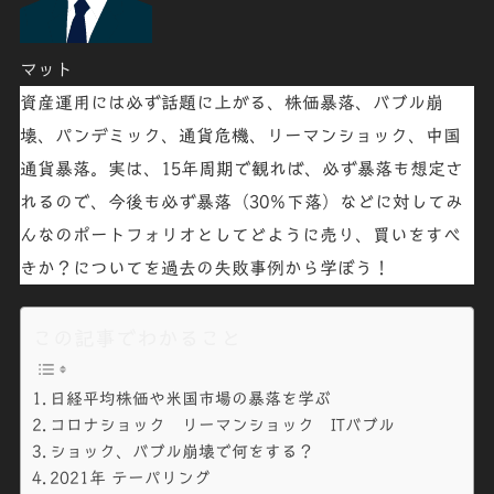
マット
資産運用には必ず話題に上がる、
株価暴落
、
バブル崩
壊
、
パンデミック
、
通貨危機
、
リーマンショック
、
中国
通貨暴落
。実は、15年周期で観れば、必ず
暴落も想定さ
れるので、今後も必ず暴落（30％下落）などに対してみ
んなのポートフォリオとしてどように売り、買いをすべ
きか？
についてを過去の
失敗事例から学ぼう
！
この記事でわかること
日経平均株価や米国市場の暴落を学ぶ
コロナショック リーマンショック ITバブル
ショック、バブル崩壊で何をする？
2021年 テーパリング