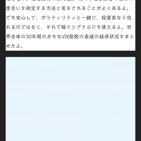
度合いを測定する方法と見なされることがよくあるよ。
でも安心して、ボラティリティと一緒に、投資家なら
恐
れるのではなく
、それで
稼ぐシグナルにも使えるよ
。
世
界全体の30年間
のおもな
VIX指数
の高値の経済状況をまと
めたよ。
VIX指数高
時期
経済状況
値
1997年10
アジア通貨危機
48.64
月
2001年9月
アメリカ同時多発テロ
49.35
2002年7月
エンロン不正会計事件
48.46