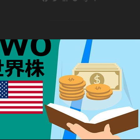
a
w
i
o
v
有
c
i
n
c
e
e
t
k
k
r
b
t
e
e
n
o
e
d
t
o
o
r
I
t
k
n
e