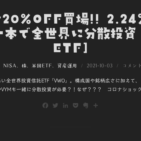
今20%OFF買場!! 2.2
一本で全世界に分散投資
ETF]
投
、
NISA
、
株
、
米国ETF
、
資産運用
2021-10-03
コメン
稿
高い全世界投資信託ETF「VWO」。構成国や銘柄広さに加えて
日:
DやVYMも一緒に分散投資が必要？！なぜ？？？ コロナショッ
F
T
L
P
E
共
a
w
i
o
v
有
c
i
n
c
e
e
t
k
k
r
b
t
e
e
n