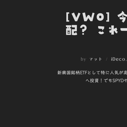
[VWO] 
配？ これ
by
マット
iDeco
新興国銘柄ETFとして特に人気が
へ投資！でもSPY