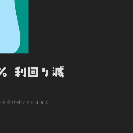
3％ 利回り減
]
トを受け付けていません
]