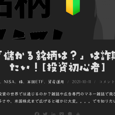
「儲かる銘柄は？」は詐
たい！[投資初心者]
投
、
NISA
、
株
、
米国ETF
、
資産運用
2021-10-11
コメント
稿
投資の世界では通じるのか？雑誌や広告専門のマネー雑誌で飛
日:
多さや、米国株式まで広げると確かに大変。。。。でも知りた
F
T
L
P
E
共