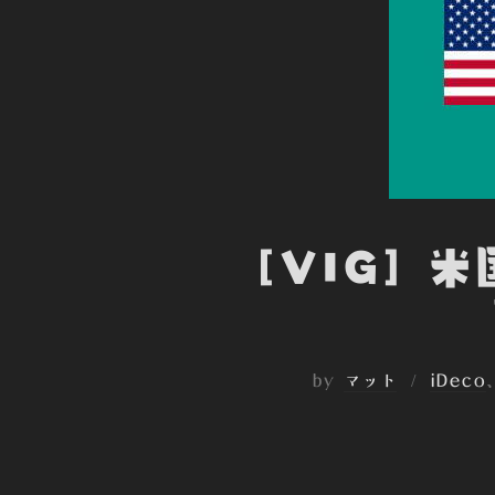
[VIG] 
by
マット
iDeco