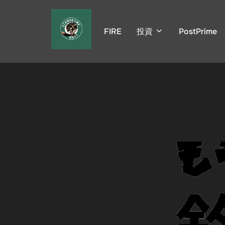
コ
ン
FIRE
投資
PostPrime
テ
ン
ツ
へ
ス
キ
ッ
プ