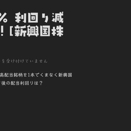
4％ 利回り減
！[新興国株
トを受け付けていません
、高配当銘柄を1本でくまなく新興国
ク後の配当利回りは？