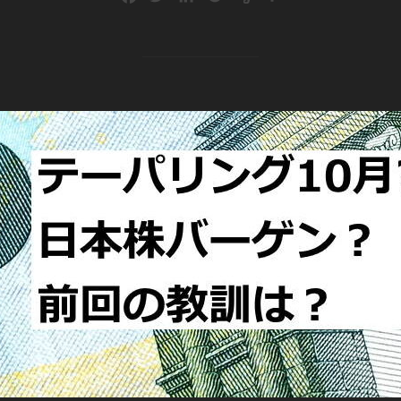
a
w
i
o
v
有
c
i
n
c
e
e
t
k
k
r
b
t
e
e
n
o
e
d
t
o
o
r
I
t
k
n
e