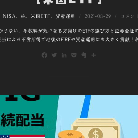
投
、
NISA
、
株
、
米国ETF
、
資産運用
2021-08-29
コメン
稿
からない、手数料が気になる方向けのETFの選び方と証券会社の
日:
配当による不労所得で老後のFIREや資産運用にも大きく貢献
F
T
L
P
E
共
a
w
i
o
v
有
c
i
n
c
e
e
t
k
k
r
b
t
e
e
n
o
e
d
t
o
o
r
I
t
k
n
e