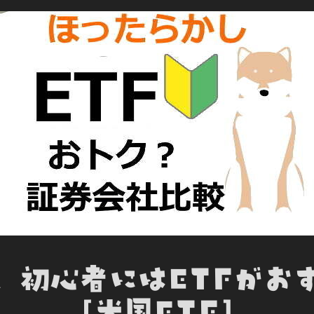
o
e
d
t
o
o
r
I
t
k
n
e
、初心者にはETFがお
[米国ETF]