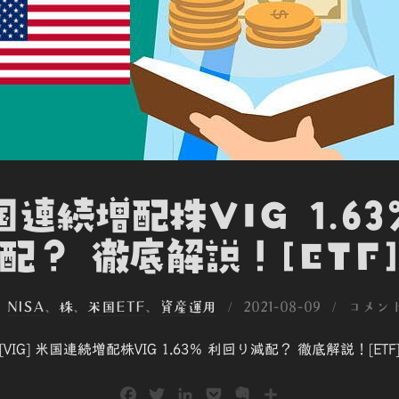
米国連続増配株VIG 1.6
配？ 徹底解説！[ETF
投
、
NISA
、
株
、
米国ETF
、
資産運用
2021-08-09
コメン
稿
[VIG] 米国連続増配株VIG 1.63％ 利回り減配？ 徹底解説！[ETF
日:
F
T
L
P
E
共