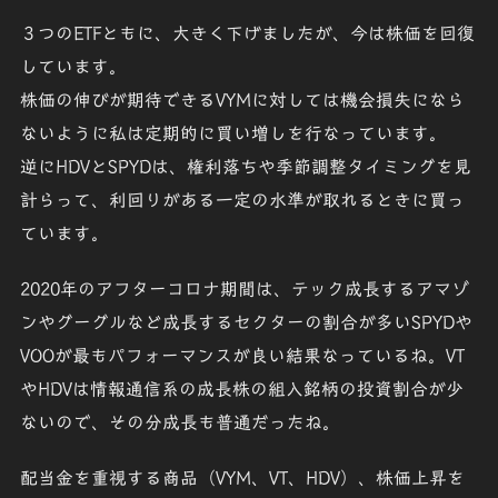
３つのETFともに、大きく下げましたが、今は株価を回復
しています。
株価の伸びが期待できる
VYM
に対しては機会損失になら
ないように私は定期的に買い増しを行なっています。
逆に
HDV
と
SPYD
は、
権利落ちや季節調整タイミング
を見
計らって、利回りがある一定の水準が取れるときに買っ
ています。
2020年のアフターコロナ期間は、テック成長するアマゾ
ンやグーグルなど成長するセクターの割合が多い
SPYD
や
VOO
が最もパフォーマンスが良い結果なっているね。VT
やHDVは情報通信系の成長株の組入銘柄の投資割合が少
ないので、その分成長も普通だったね。
配当金を重視する商品（VYM、VT、HDV）
、
株価上昇を