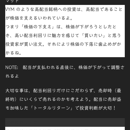
マット
VYM
のような高配当銘柄への投資は、高配当であること
が
株価を支え
るいわれているよ。
つまり「
株価の下支え
」は、株価が下がろうとしたと
き、高い配当利回りに魅力を感じて「
買いたい
」と思う
投資家が買い注文。それにより
株価の下落に歯止め
がか
かるね。
NOTE: 配当が支払われる直後に、株価が下がって調整さ
れるよ
大切な事は、配当利回りだけに
こだわらず
、
売却時
（最
終的）にいくらで売れるのかも考えよう。配当に売却益
も加味した「
トータルリターン
」で投資判断が大切！
配当利回りとは