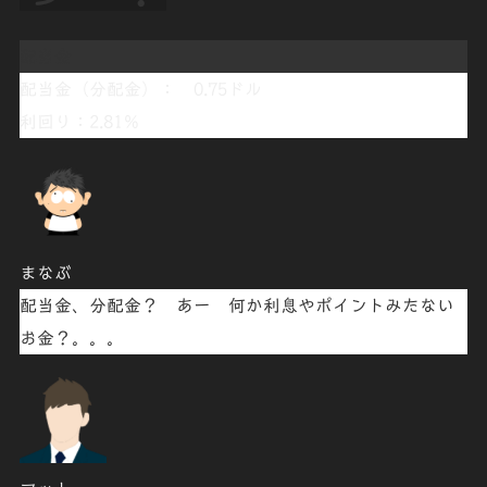
配当金
配当金（分配金）：
0.75ドル
利回り
：
2.81％
まなぶ
配当金、分配金？
あー 何か
利息
や
ポイント
みたない
お金？。。。