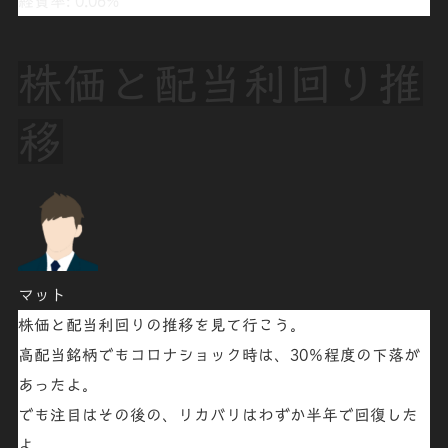
経費率: 0.06%
株価と配当利回り推
移
マット
株価と配当利回りの推移を見て行こう。
高配当銘柄でもコロナショック時は、
30％程度
の下落が
あったよ。
でも注目はその後の、リカバリはわずか
半年で回復
した
よ。