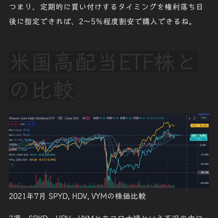
つまり、定期的に買い付けするタイミングを
権利落ち日
後
に指定できれば、
2～5％程度割安で購入
できるね。
米国高配当ETF株と
の比較
2021年7月 SPYD, HDV, VYMの株価比較