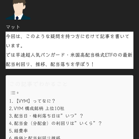
マット
今回は、このような疑問を持つ方にむけて記事を書いて
います。
では早速超人気
バンガード・米国高配当株式
ETFのの最新
配当利回り、推移、配当落ちを
学ぼう
！
この記事でわかること
【VYM】ってなに？
VYM 構成銘柄 上位10社
配当日・権利落ち日は”いつ”？
配当金（分配金）の利回りは”いくら”？
経費率
株価と配当利回り推移