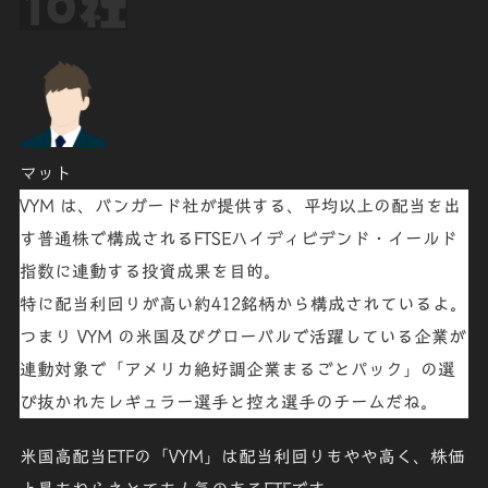
10社
マット
VYM
は、
バンガード
社が提供する、
平均以上の配当を出
す普通株で構成されるFTSEハイディビデンド・イールド
指数に連動
する投資成果を目的。
特に配当利回りが高い約412銘柄
から構成されているよ。
つまり
VYM
の米国及びグローバルで活躍している企業が
連動対象で「
アメリカ絶好調企業まるごとパック
」の選
び抜かれた
レギュラー選手と控え選手のチームだね
。
米国高配当ETFの「VYM」は配当利回りもやや高く、株価