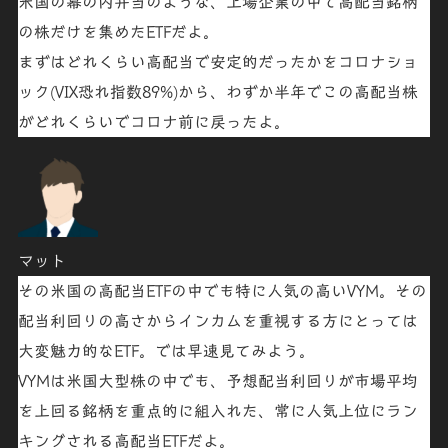
米国の幕の内弁当のような、上場企業の中で高配当銘柄
の株だけを集めたETFだよ。
まずはどれくらい高配当で安定的だったかを
コロナショ
ック
(
VIX恐れ指数89%
)
から、わずか半年でこの高配当株
がどれくらいでコロナ前に戻ったよ。
マット
その米国の高配当ETFの中でも特に人気の高い
VYM
。その
配当利回りの高さからインカムを重視する方にとっては
大変魅力的なETF。では早速見てみよう。
VYM
は米国
大型株の中でも、予想配当利回りが市場平均
を上回る銘柄を重点的に組入れ
た、常に人気上位にラン
キングされる高配当ETFだよ。