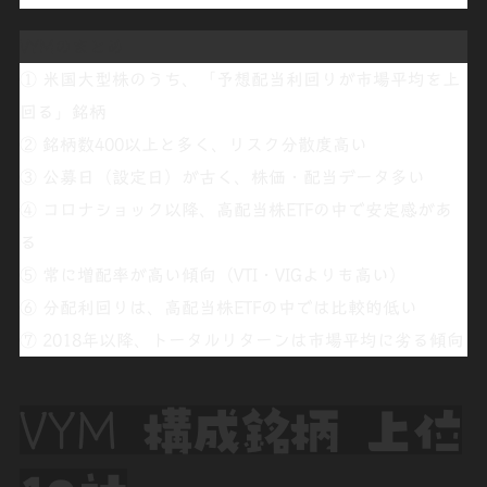
VYMのまとめ
① 米国大型株のうち、「予想配当利回りが市場平均を上
回る」銘柄
② 銘柄数400以上と多く、リスク分散度高い
③ 公募日（設定日）が古く、株価・配当データ多い
④ コロナショック以降、高配当株ETFの中で安定感があ
る
⑤ 常に増配率が高い傾向（VTI・VIGよりも高い）
⑥ 分配利回りは、高配当株ETFの中では比較的低い
⑦ 2018年以降、トータルリターンは市場平均に劣る傾向
VYM
構成銘柄 上位