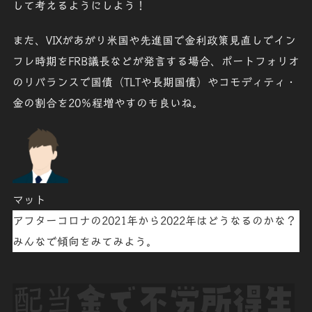
して考えるようにしよう！
また、VIXがあがり米国や先進国で金利政策見直しでイン
フレ時期をFRB議長などが発言する場合、ポートフォリオ
のリバランスで
国債（TLTや長期国債）
や
コモディティ・
金
の割合を
20％程増やす
のも良いね。
マット
アフターコロナ
の
2021年
から
2022年
はどうなるのかな？
みんなで傾向をみてみよう。
配当
金で不労所得生