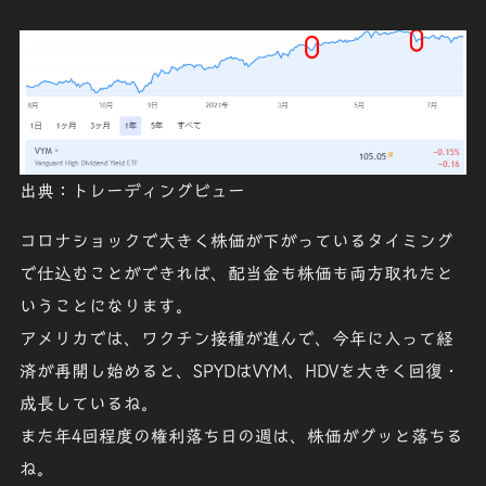
出典：トレーディングビュー
コロナショックで大きく株価が下がっている
タイミング
で仕込むことができれば、
配当金
も
株価
も両方取れたと
いうことになります。
アメリカでは、ワクチン接種が進んで、今年に入って経
済が再開し始めると、
SPYD
は
VYM
、
HDV
を大きく回復・
成長しているね。
また年4回程度の権利落ち日の週は、株価がグッと落ちる
ね。