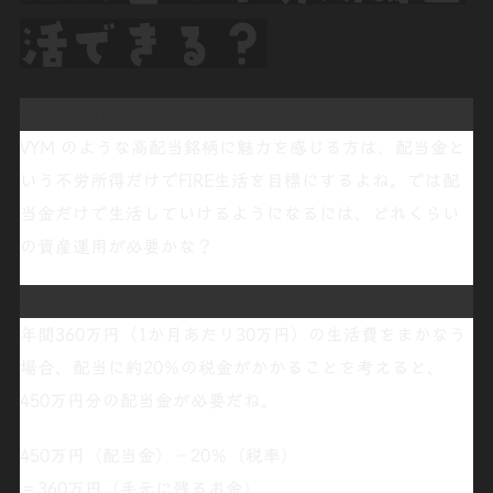
活できる？
FIRE! 不労所得で！
VYM
のような高配当銘柄に魅力を感じる方は、配当金と
いう
不労所得
だけでFIRE生活を目標にするよね。では
配
当金だけ
で生活していけるようになるには
、
どれくらい
の資産運用が必要
かな？
月30万円の配当金生活するには
？
年間360万円（1か月あたり30万円）の生活費をまかなう
場合、配当に約20％の税金がかかることを考えると、
450万円分の配当金が必要だね。
450万円（配当金）－20％（税率）
＝
360万円（手元に残るお金）