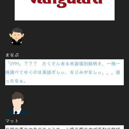
まなぶ
「
VYM
」？？？ たくさんある米国個別銘柄を、一株一
株調べてゆくのは英語だしぃ、なじみがなしぃ。。。困
ったなぁ。
マット