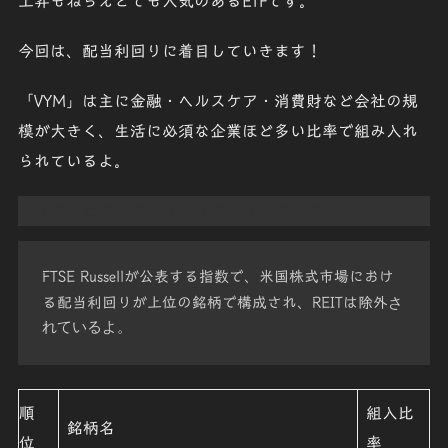
上昇もねらえとても人気のあるETFです。
今回は、
配当利回り
に着目していきます！
「
VYM
」は主に金融・ヘルスケア・消費財など会社の規
模が大きく、生活に必須な企業ほど多い比率で組み入れ
られているよ。
ハイディビデンド・イールド・インデックスとは
FTSE Russellが公表する指数で、米国株式市場におけ
る配当利回りが上位の銘柄で構成され、REITは除外
さ
れているよ。
順
組入比
銘柄名
位
率