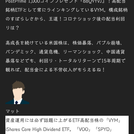
PostPrime 1,000コインプレゼント『8BQ9YVJ』！
高配当
銘柄ETFとして常にラインキングしているVYM。構成銘柄
のすばらしさから、王道！コロナショック後の配当利回
りは？
高成長を続けている米国株は、
株価暴落
、
バブル崩壊
、
パンデミック
、
通貨危機
、
リーマンショック
、
中国通貨
暴落
などでも、利回り・トータルリターンで15年周期で
観れば、配当金による不労収入がもらえるね
！
マット
資産運用には必ず話題に上がるETF高配当株の「
VYM
」
iShares Core High Dividend ETF。「
VOO
」「
SPYD
」