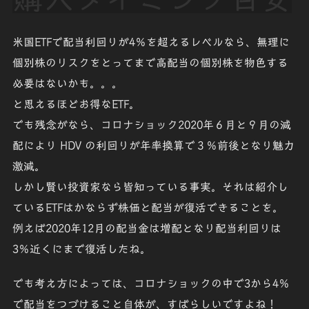
米国ETFで配当利回りが
4％を超えるレベル
なら、無理に
個別株のリスクをとってまで高配当の個別株を物色する
必要はないかも。。。
と思えるほどお得なETF。
でも残念がなら、コロナショック2020年６月と９月の減
配により
HDV
の利回りが年率換算で
３％前後となり魅力
激減
。
しかし賢い投資家なら皆知っている事実。それは紹介し
ているETFはかならず株価と配当が復活できることを。
例えば2020年12月の配当金は増配となり
配当利回りは
3％近く
にまで
復活
したね。
でも考え方によっては、コロナショックの中で
3から4％
で配当をつづけること自体が、すばらしいですよね！