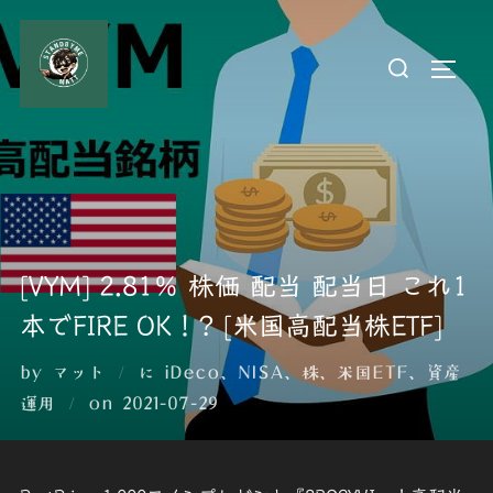
コ
ン
検
サイド
テ
索
ン
対
ツ
象:
へ
ス
キ
ッ
[VYM] 2.81％ 株価 配当 配当日 これ1
プ
本でFIRE OK！? [米国高配当株ETF]
by
マット
に
iDeco
、
NISA
、
株
、
米国ETF
、
資産
投
運用
on
2021-07-29
稿
日: