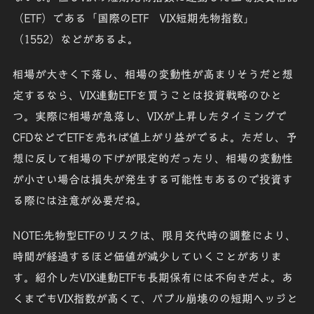
（ETF）である「
国際のETF VIX短期先物指数
」
（1552）などがあるよ。
相場が大きく下落し、相場の変動性が高まりそうだと想
定するなら、VIX連動ETFを買うことは投資戦略のひと
つ。実際に相場が急落し、VIXが上昇したタイミングで
CFDなどで
ETFを売れば
値上がり益がでるよ。ただし、予
想に反して相場の下げが限定的だったり、相場の変動性
が小さい場合は損失が発生する可能性もあるので投資す
る際には注意が必要だね。
NOTE:先物型ETFのリスクは、限月交代時の調整により、
時間が経過するほど価値が減少していくことがありま
す。紹介したVIX連動ETFも長期保有には不向き
だよ。あ
くまでもVIX指数が高くて、
バブル崩壊のの短期ヘッジ
と