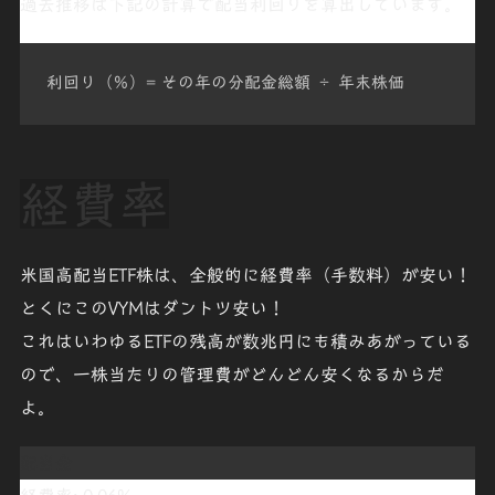
過去推移は下記の計算で配当利回りを算出しています。
利回り（％）= その年の分配金総額 ÷ 年末株価
経費率
米国高配当ETF株は、全般的に
経費率（手数料）
が安い！
とくにこの
VYMはダントツ安い
！
これはいわゆるETFの残高が数兆円にも積みあがっている
ので、一株当たりの
管理費がどんどん安く
なるからだ
よ。
配当金