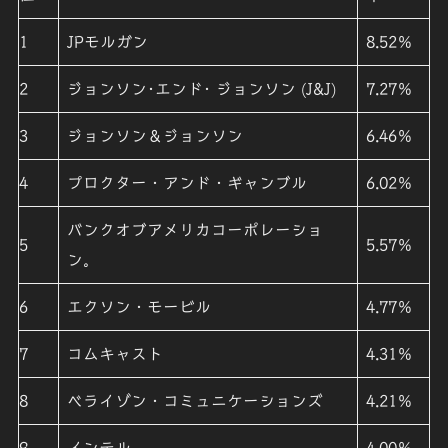
1
JPモルガン
8.52％
2
ジョンソン･エンド･ ジョンソン (J&J)
7.27％
3
ジョンソン＆ジョンソン
6.46％
4
プロクター・アンド・ギャンブル
6.02％
バンクオブアメリカコーポレーショ
5
5.57％
ン。
6
エクソン・モービル
4.77％
7
コムキャスト
4.31％
8
ベライゾン・コミュニケーションズ
4.21％
9
インテル
4.00％