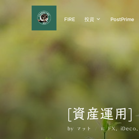
コ
ン
FIRE
投資
PostPrime
テ
ン
ツ
へ
ス
キ
ッ
プ
[資産運用]
by
マット
に
FX
、
iDeco