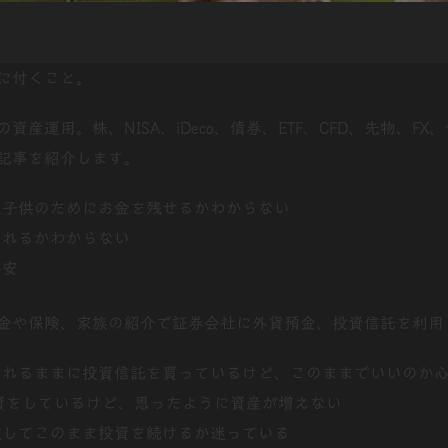
に付くこと。
産運用。株、NISA、iDeco、債券、ETF、CFD、先物、F
記事を紹介します。
来子供のためにお金を残せるかわからない
られるかわからない
不安
金や保険、家族の紹介で証券会社に外貨預金、投資信託を利用
われるままに投資信託を買っているけど、このままでいいのか
投資をしているけど、思ったように資産が増えない
敗してこのまま投資を続けるか迷っている