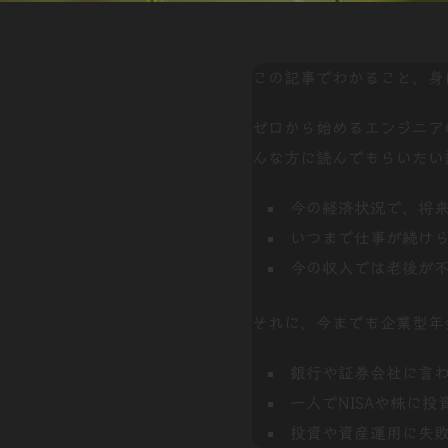
この記事でわかること、身
ゼロから始めるエンジニアの資
んな方に読んでもらいたい
今の経済状況で、将
いつまで仕事が続け
今の収入では老後が
それに、今までも企業型年
銀行や証券会社に言
一人でNISAや株に
投資や資産運用に失