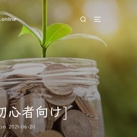
検
.online
サイドバーとナ
索
対
象:
初心者向け]
投
on
2021-06-20
稿