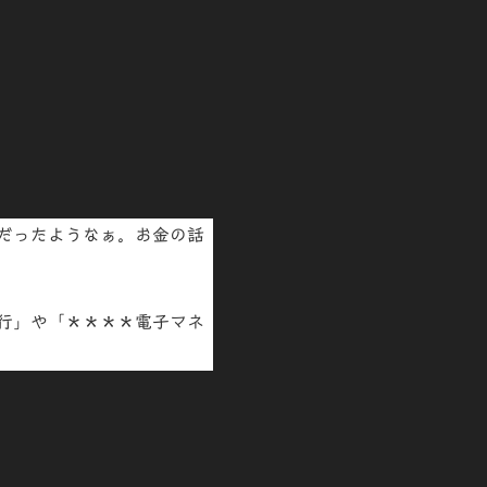
だったようなぁ。お金の話
行
」や「
＊＊＊＊電子マネ