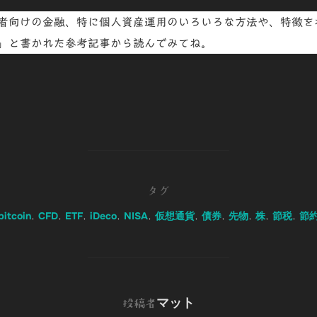
者向けの金融、特に個人資産運用のいろいろな方法や、特徴を
」と書かれた参考記事から読んでみてね。
共
有
タグ
bitcoin
CFD
ETF
iDeco
NISA
仮想通貨
債券
先物
株
節税
節
,
,
,
,
,
,
,
,
,
,
投稿者
マット
投稿者