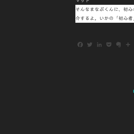
マット
そんなまなぶくんに、初心
介するよ。いかの「初心者
F
T
L
P
E
a
w
i
o
v
c
i
n
c
e
e
t
k
k
r
b
t
e
e
n
o
e
d
t
o
o
r
I
t
k
n
e