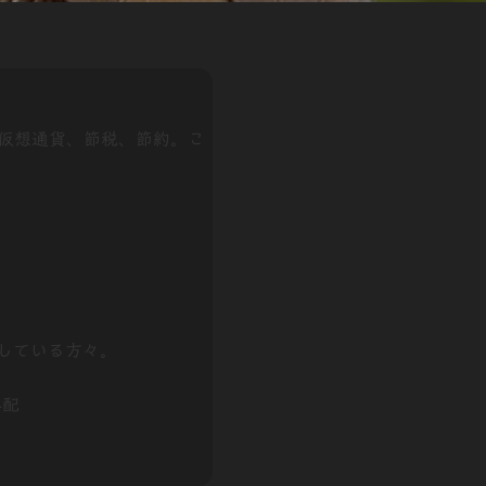
日:
X、仮想通貨、節税、節約。こ
している方々。
心配