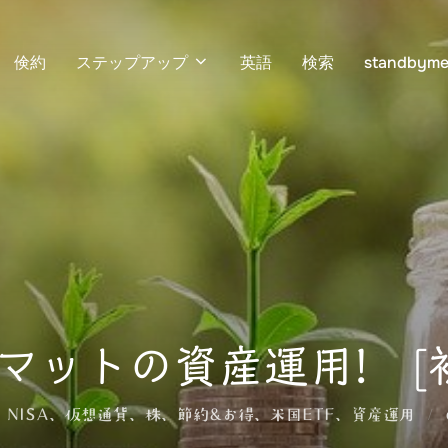
倹約
ステップアップ
英語
検索
standbyme
 マットの資産運用! [
、
NISA
、
仮想通貨
、
株
、
節約&お得
、
米国ETF
、
資産運用