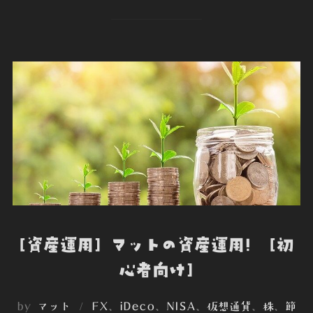
c
i
n
c
e
e
t
k
k
r
b
t
e
e
n
o
e
d
t
o
o
r
I
t
k
n
e
[資産運用] マットの資産運用! [初
心者向け]
by
マット
FX
、
iDeco
、
NISA
、
仮想通貨
、
株
、
節