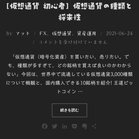
[仮想通貨 初心者] 仮想通貨の種類と
将来性
投
by
マット
FX
、
仮想通貨
、
資産運用
2021-06-24
稿
コメントを受け付けていません
日:
「仮想通貨（暗号化資産）を買いたい、売りたい。で
も、種類が多すぎて、どの銘柄を買えば良いのかわから
ない」今回は、世界中で流通している仮想通貨3,000種類
について概観と、国内購入できる10銘柄を紹介! 王道ビッ
トコイン …
“[仮想通貨 初心者] 仮想通貨の種類
続きを読む
F
T
L
P
E
共
a
w
i
o
v
有