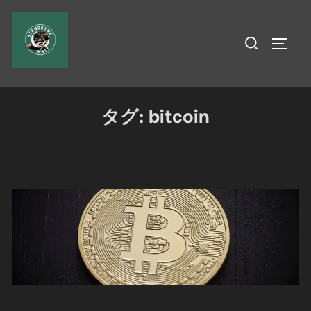
コ
ン
検
サイド
テ
索
ン
対
ツ
象:
へ
タグ:
bitcoin
ス
キ
ッ
プ