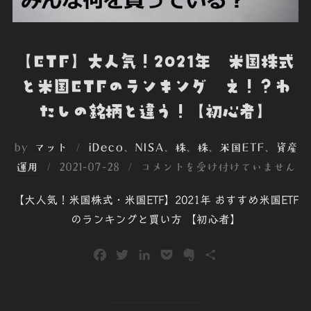
【ETF】大人気！2021年 米国株式
と米国ETFのランキング え！？わ
たしの銘柄と違う！【初心者】
by
マット
iDeco
、
NISA
、
株
、
株
、
米国ETF
、
資産
投
運用
2021-07-28
コメントを受け付けていません
稿
【大人気！米国株式・米国ETF】2021年 おすすめ米国ETF
日:
のランキングと買い方 【初心者】
F
T
L
P
E
共
a
w
i
o
v
有
c
i
n
c
e
e
t
k
k
r