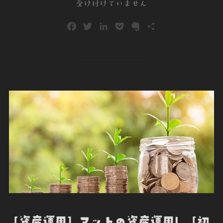
稿
受け付けていません
日:
F
T
L
P
E
共
a
w
i
o
v
有
c
i
n
c
e
e
t
k
k
r
b
t
e
e
n
o
e
d
t
o
o
r
I
t
k
n
e
[資産運用] マットの資産運用! [初