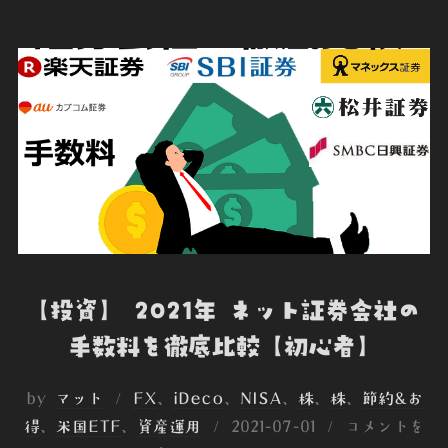
b
t
e
e
n
o
e
d
t
o
o
r
I
t
k
n
e
【投資】 2021年 ネット証券会社の
手数料を徹底比較【初心者】
by
マット
FX
、
iDeco
、
NISA
、
株
、
株
、
節約&お
投
得
、
米国ETF
、
資産運用
2021-07-01
コメントを