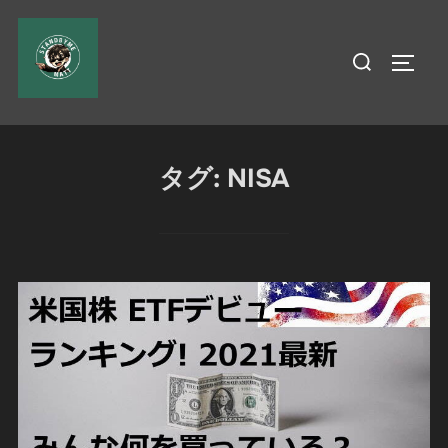
コ
ン
検
サイド
テ
索
ン
対
ツ
象:
へ
タグ:
NISA
ス
キ
ッ
プ