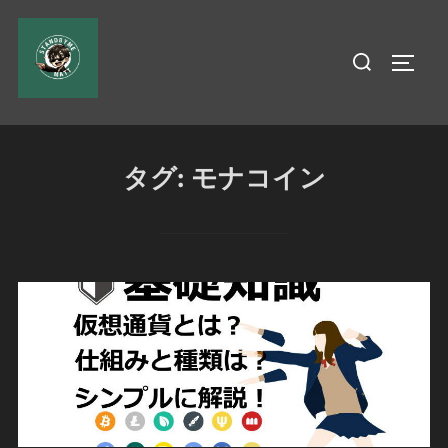
コ
ン
検
サイド
テ
索
ン
対
ツ
象:
へ
タグ:
モナコイン
ス
キ
ッ
プ