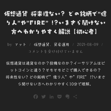
仮想通貨 将来性ない? どの銘柄で”億
り人”や”FIRE” !?いまさら聞けない
方へわかりやすく解説【初心者】
投
by
マット
仮想通貨
、
資産運用
2021-08-09
稿
コメントを受け付けていません
日:
仮想通貨は通貨なのか？投機なのか？イーサリアムはビ
ットコインと違う？そもそもどこで購入できるの？
将来性ない? どの銘柄で”億り人”や”FIRE” !?いまさ
ら聞けない方へわかりやすく10分で理解。
F
T
L
P
E
共
a
w
i
o
v
有
c
i
n
c
e