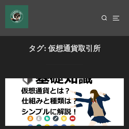
コ
ン
検
サイド
テ
索
ン
対
ツ
象:
へ
タグ:
仮想通貨取引所
ス
キ
ッ
プ