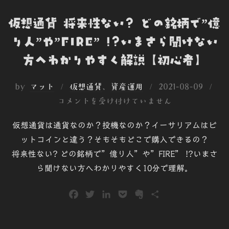
仮想通貨 将来性ない? どの銘柄で”億
り人”や”FIRE” !?いまさら聞けない
方へわかりやすく解説【初心者】
投
by
マット
仮想通貨
、
資産運用
2021-08-09
稿
コメントを受け付けていません
日:
仮想通貨は通貨なのか？投機なのか？イーサリアムはビ
ットコインと違う？そもそもどこで購入できるの？
将来性ない? どの銘柄で”億り人”や”FIRE” !?いまさ
ら聞けない方へわかりやすく10分で理解。
F
T
L
P
E
共
a
w
i
o
v
有
c
i
n
c
e