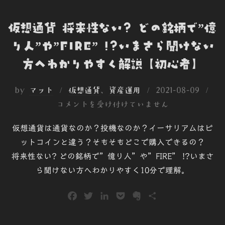
仮想通貨 将来性ない? どの銘柄で”億
り人”や”FIRE” !?いまさら聞けない
方へわかりやすく解説【初心者】
投
by
マット
仮想通貨
、
資産運用
2021-08-09
稿
コメントを受け付けていません
日:
仮想通貨は通貨なのか？投機なのか？イーサリアムはビ
ットコインと違う？そもそもどこで購入できるの？
将来性ない? どの銘柄で”億り人”や”FIRE” !?いまさ
ら聞けない方へわかりやすく10分で理解。
F
T
L
P
E
共
a
w
i
o
v
有
c
i
n
c
e