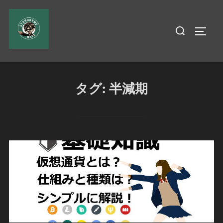
コ
ン
検
サイド
テ
索
ン
対
ツ
象:
へ
タグ:
半減期
ス
キ
ッ
プ