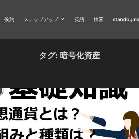
倹約
ステップアップ
英語
検索
standbyme
タグ:
暗号化資産