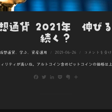
仮想通貨 2021年 伸び
続く？
投
仮想通貨
、
学ぶ
、
資産運用
2021-06-26
コメントを受け
稿
ラティリティが高いね。アルトコイン含めビットコインの価格は
日:
F
T
L
P
E
共
a
w
i
o
v
有
c
i
n
c
e
e
t
k
k
r
b
t
e
e
n
o
e
d
t
o