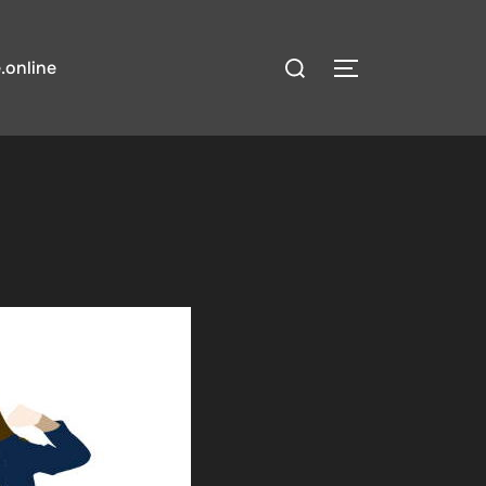
検
.online
サイドバーとナ
索
対
象: