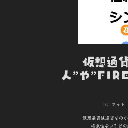
仮想通貨
人”や”FI
by
マット
仮想通貨は通貨なのか
将来性ない? どの