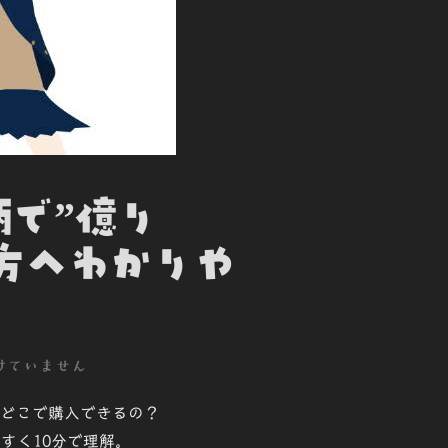
柄で”億り
い方へわかりや
けていません
どこで購入できるの？
やすく10分で理解。