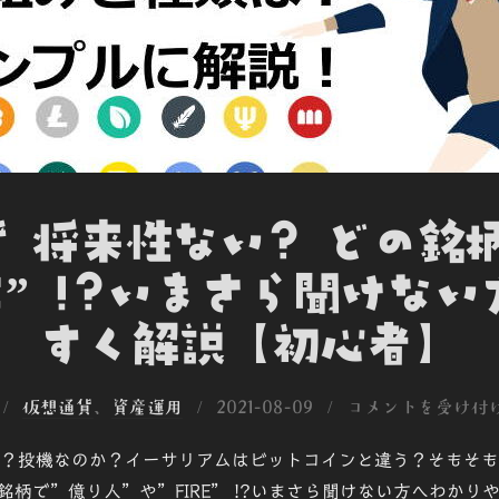
 将来性ない? どの銘
RE” !?いまさら聞けな
すく解説【初心者】
投
仮想通貨
、
資産運用
2021-08-09
コメントを受け付
稿
？投機なのか？イーサリアムはビットコインと違う？そもそも
日:
銘柄で”億り人”や”FIRE” !?いまさら聞けない方へわかり