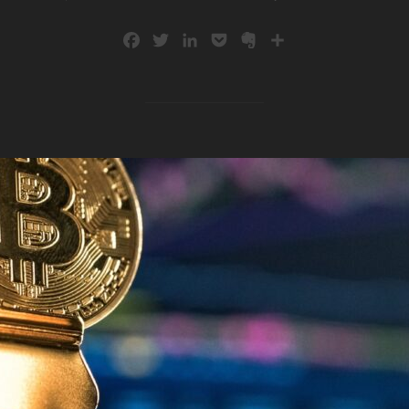
F
T
L
P
E
共
a
w
i
o
v
有
c
i
n
c
e
e
t
k
k
r
b
t
e
e
n
o
e
d
t
o
o
r
I
t
k
n
e