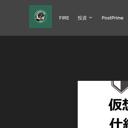
コ
ン
FIRE
投資
PostPrime
テ
ン
ツ
へ
ス
キ
ッ
プ