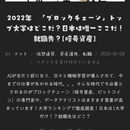
2022年 「ブロックチェーン」トッ
プ大学はどこだ？日本は唯一ここだ！
就職先？[暗号資産]
投
by
マット
仮想通貨
、
資産運用
、
転職
2021-10-08
稿
コメントを受け付けていません
日:
AIが当たり前になり、次々と機械学習が導入されて、今
までの仕事が失われる時代。。。そんな時代でも必要と
されるのがブロックチェーン（暗号資産、ビットコイ
ン）の専門家や、データアナリストはますます需要が高
まっています！大学ランキングで徹底調査！日本は1大学
だけ！？就職先はどこ？