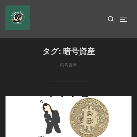
コ
ン
検
サイド
テ
索
ン
対
ツ
象:
へ
タグ:
暗号資産
ス
キ
暗号資産
ッ
プ