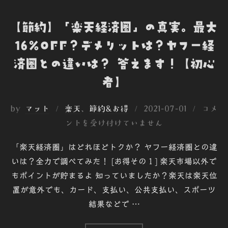
【節約】「楽天経済圏」の真実。最大
16%OFF？デメリットは？ヤフー経
済圏との違いは？ 答えます！【初心
者】
投
by
マット
楽天
、
節約&お得
2021-07-01
コメ
稿
ントを受け付けていません
日:
「楽天経済圏」はどれほどトクか？ ヤフー経済圏との違
いは？全力で調べてみた！ [お得その１] 楽天市場以外で
もポイントが貯まるよ 知っていましたか？楽天は楽天位
置が意外でも、カード、支払い、公共支払い、スポーツ
結果などで …