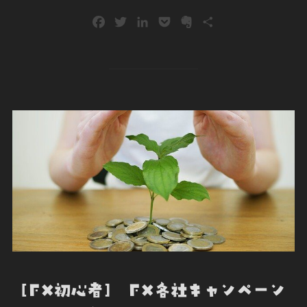
F
T
L
P
E
共
a
w
i
o
v
有
c
i
n
c
e
e
t
k
k
r
b
t
e
e
n
o
e
d
t
o
o
r
I
t
k
n
e
[FX初心者] FX各社キャンペーン