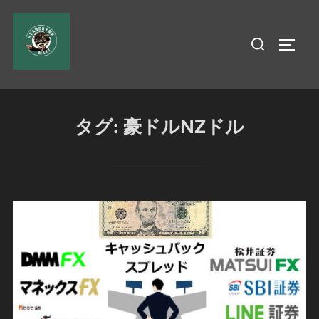
コ
ン
検
サイド
テ
索
ン
対
ツ
象:
へ
タグ:
豪ドルNZドル
ス
キ
ッ
プ