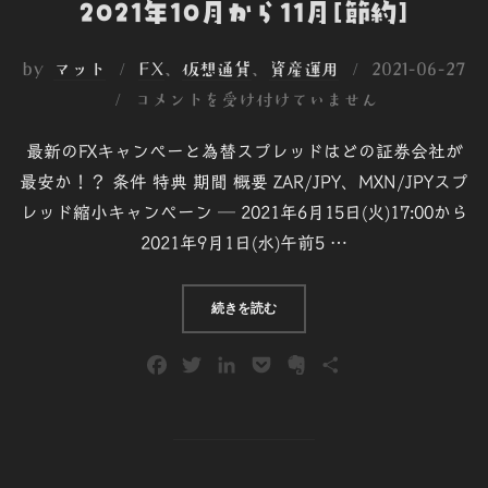
2021年10月から11月[節約]
投
by
マット
FX
、
仮想通貨
、
資産運用
2021-06-27
稿
コメントを受け付けていません
日:
最新のFXキャンぺーと為替スプレッドはどの証券会社が
最安か！？ 条件 特典 期間 概要 ZAR/JPY、MXN/JPYスプ
レッド縮小キャンペーン ─ 2021年6月15日(火)17:00から
2021年9月1日(水)午前5 …
“[FX初心者] FX各社キャンペーン 2
続きを読む
F
T
L
P
E
共
a
w
i
o
v
有
c
i
n
c
e
e
t
k
k
r
b
t
e
e
n