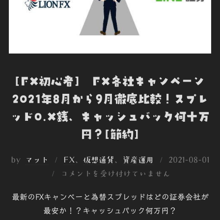
[FX初心者] FX各社キャンペーン
2021年8月から9月徹底比較！スプレ
ッド0.X銭、キャッシュバック何十万
円？[節約]
投
by
マット
FX
、
仮想通貨
、
資産運用
2021-08-01
稿
コメントを受け付けていません
日:
最新のFXキャンぺーと為替スプレッドはどの証券会社が
最安か！？キャッシュバック何万円？