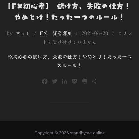
[FX初心者] 儲け方、失敗の仕方！
やめとけ！たった一つのルール！
投
by
マット
FX
、
資産運用
2021-06-20
コメン
稿
トを受け付けていません
日:
FX初心者の儲け方、失敗の仕方！やめとけ！たった一つ
のルール！
F
T
L
P
E
共
a
w
i
o
v
有
c
i
n
c
e
e
t
k
k
r
b
t
e
e
n
o
e
d
t
o
o
r
I
t
Copyright © 2026 standbyme.online
k
n
e