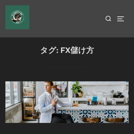
コ
ン
検
サイド
テ
索
ン
対
ツ
象:
へ
タグ:
FX儲け方
ス
キ
ッ
プ