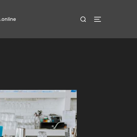
検
.online
サイドバーとナ
索
対
象: