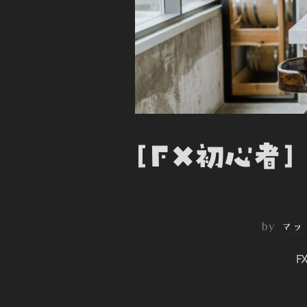
[FX初心者
by
マッ
F