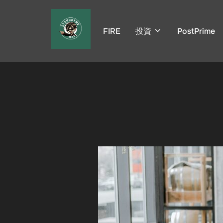
コ
ン
FIRE
投資
PostPrime
テ
ン
ツ
へ
ス
キ
ッ
プ