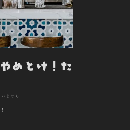
！やめとけ！た
ていません
ル！