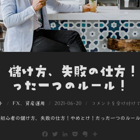
] 儲け方、失敗の仕方
った一つのルール！
投
ト
FX
、
資産運用
2021-06-20
コメントを受け付け
稿
X初心者の儲け方、失敗の仕方！やめとけ！たった一つのルー
日:
F
T
L
P
E
共