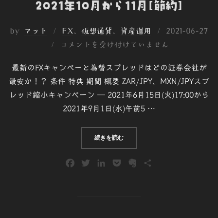
2021年10月から11月[節約]
投
by
マット
FX
、
仮想通貨
、
資産運用
2021-06-27
稿
コメントを受け付けていません
日:
最新のFXキャンぺーと為替スプレッドはどの証券会社が
最安か！？ 条件 特典 期間 概要 ZAR/JPY、MXN/JPYスプ
レッド縮小キャンペーン ─ 2021年6月15日(火)17:00から
2021年9月1日(水)午前5 …
“[FX初心者] FX各社キャンペーン 2
続きを読む
F
T
L
P
E
共
a
w
i
o
v
有
c
i
n
c
e
e
t
k
k
r
b
t
e
e
n