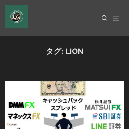
コ
ン
検
サイド
テ
索
ン
対
ツ
象:
へ
タグ:
LION
ス
キ
ッ
プ