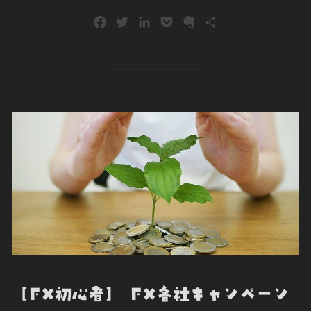
F
T
L
P
E
共
a
w
i
o
v
有
c
i
n
c
e
e
t
k
k
r
b
t
e
e
n
o
e
d
t
o
o
r
I
t
k
n
e
[FX初心者] FX各社キャンペーン