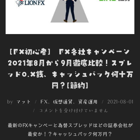
[FX初心者] FX各社キャンペーン
2021年8月から9月徹底比較！スプレ
ッド0.X銭、キャッシュバック何十万
円？[節約]
投
by
マット
FX
、
仮想通貨
、
資産運用
2021-08-01
稿
コメントを受け付けていません
日:
最新のFXキャンぺーと為替スプレッドはどの証券会社が
最安か！？キャッシュバック何万円？