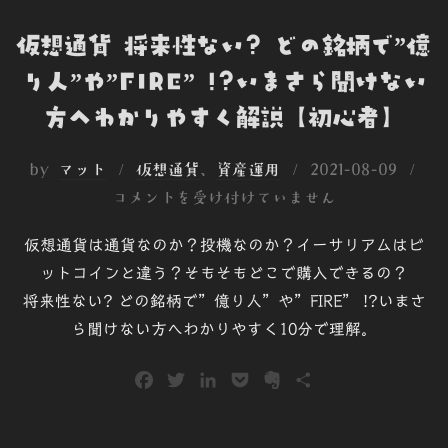
仮想通貨 将来性ない? どの銘柄で”億
り人”や”FIRE” !?いまさら聞けない
方へわかりやすく解説【初心者】
投
by
マット
仮想通貨
、
資産運用
2021-08-09
稿
コメントを受け付けていません
日:
仮想通貨は通貨なのか？投機なのか？イーサリアムはビ
ットコインと違う？そもそもどこで購入できるの？
将来性ない? どの銘柄で”億り人”や”FIRE” !?いまさ
ら聞けない方へわかりやすく10分で理解。
F
T
L
P
E
共
a
w
i
o
v
有
c
i
n
c
e