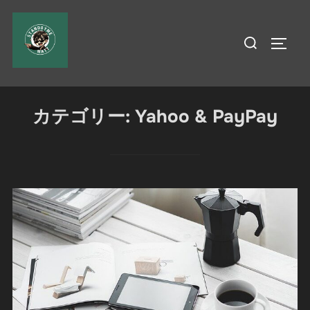
コ
ン
検
サイド
テ
索
ン
対
ツ
象:
へ
カテゴリー:
Yahoo & PayPay
ス
キ
ッ
プ