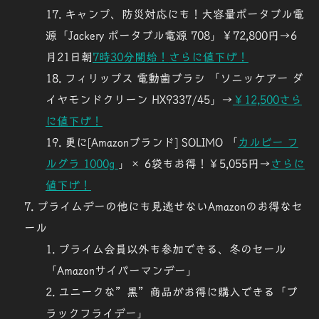
キャンプ、防災対応にも！大容量ポータブル電
源「
Jackery ポータブル電源 708
」￥72,800円→6
月21日朝
7時30分開始！
さらに値下げ！
フィリップス 電動歯ブラシ 「ソニッケアー ダ
イヤモンドクリーン HX9337/45」→
￥12,500さら
に値下げ！
更に[Amazonブランド] SOLIMO 「
カルビー フ
ルグラ 1000g
」× 6袋もお得！￥5,055円→
さらに
値下げ！
プライムデーの他にも見逃せない
Amazonのお得なセ
ール
プライム
会員以外
も参加できる、冬のセール
「
Amazonサイバーマンデー
」
ユニークな”黒”商品がお得に購入できる「
ブ
ラックフライデー
」