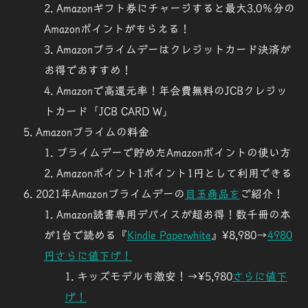
Amazonギフト券にチャージすると最大3.0％分の
Amazonポイントがもらえる！
Amazonプライムデーはクレジットカード決済が
お得でおすすめ！
Amazonで高還元率！年会費無料のJCBクレジッ
トカード「JCB CARD W」
Amazonプライム
の料金
プライムデーで貯めたAmazonポイントの使い方
Amazonポイント1ポイント1円として利用できる
2021年Amazonプライムデーの
目玉商品を
ご紹介！
Amazon読書専用デバイスが超お得！数千冊の本
が1台で読める『
Kindle Paperwhite
』¥8,980→
4980
円
さらに値下げ！
キッズモデルも激安！→¥5,980
さらに値下
げ！