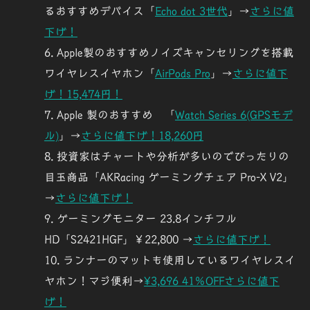
るおすすめデバイス「
Echo dot 3世代
」→
さらに値
下げ！
Apple製のおすすめノイズキャンセリングを搭載
ワイヤレスイヤホン「
AirPods Pro
」→
さらに値下
げ！15,474円！
Apple 製のおすすめ 「
Watch Series 6(GPSモデ
ル)
」→
さらに値下げ！18,260円
投資家はチャートや分析が多いのでぴったりの
目玉商品「AKRacing ゲーミングチェア Pro-X V2」
→
さらに値下
げ！
ゲーミングモニター 23.8インチフル
HD「
S2421HGF
」￥22,800 →
さらに値下げ！
ランナーのマットも使用しているワイヤレスイ
ヤホン！マジ便利→
¥3,696 41％OFFさらに値下
げ！