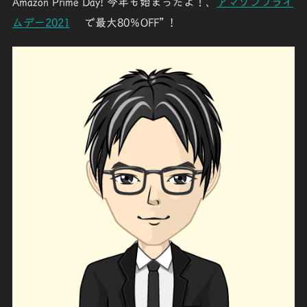
Amazon Prime Day! 今年も始まったよ！、
アマゾンプライ
ム
デー
2021
で最大80％OFF”!