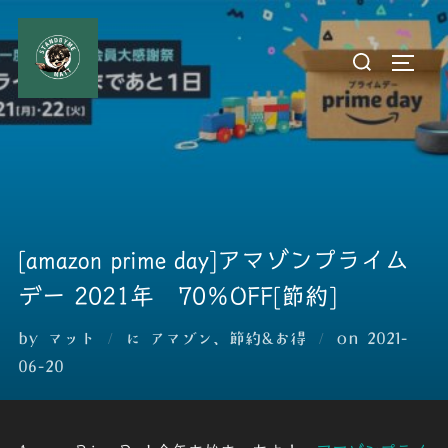
コ
ン
検
サイド
テ
索
ン
対
ツ
象:
へ
ス
キ
ッ
[amazon prime day]アマゾンプライム
プ
デー 2021年 70％OFF[節約]
投
by
マット
に
アマゾン
、
節約&お得
on
2021-
稿
06-20
日: