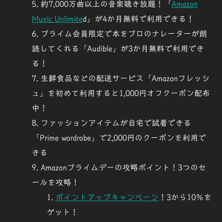
約7,000万曲以上の音楽聴き放題！「
Amazon
Music Unlimite
d」が
4か月無料で利用
できる！
プライム会員限定で本をプロのナレーターが朗
読してくれる「Audible」が
3か月無料
で利用でき
る！
生鮮食品などの配送サービス「Amazonフレッシ
ュ」を初めて利用すると
1,000円オフクーポン配布
中
！
ファッションアイテムが自宅で試着できる
「Prime wordrobe」で
2,000円のクーポン
を利用で
きる
Amazonプライムデーの攻略ポイント！
3つのセ
ール
を攻略！
ポイントアップキャンペーン
！3から10％を
ゲット！