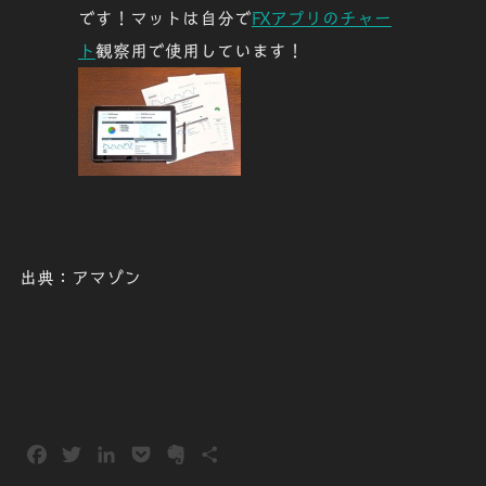
です！マットは自分で
FXアプリのチャー
ト
観察用で使用しています！
出典：アマゾン
F
T
L
P
E
共
a
w
i
o
v
有