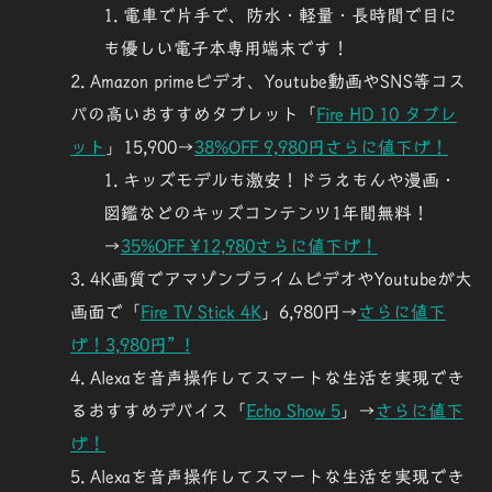
電車で片手で、防水・軽量・長時間で目に
も優しい電子本専用端末です！
Amazon primeビデオ、Youtube動画やSNS等コス
パの高いおすすめタブレット「
Fire HD 10 タブレ
ット
」15,900→
38%OFF 9,980円さらに値下げ！
キッズモデルも激安！ドラえもんや漫画・
図鑑などのキッズコンテンツ1年間無料！
→
35%OFF ¥12,980さらに値下げ！
4K画質でアマゾンプライムビデオやYoutubeが大
画面で「
Fire TV Stick 4K
」6,980円→
さらに値下
げ！3,980円”!
Alexaを音声操作してスマートな生活を実現でき
るおすすめデバイス「
Echo Show 5
」→
さらに値下
げ！
Alexaを音声操作してスマートな生活を実現でき