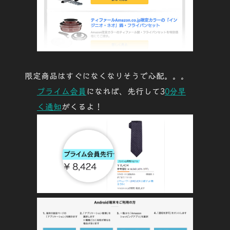
限定商品はすぐになくなりそうで心配。。。
プライム会員
になれば、先行して
3
0分早
く通知
がくるよ！