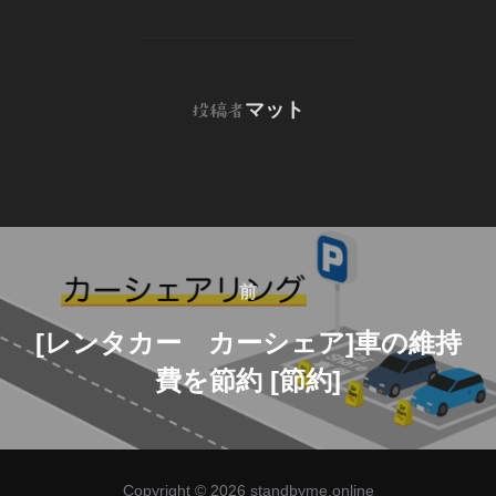
c
i
n
c
e
e
t
k
k
r
b
t
e
e
n
o
e
d
t
o
投稿者
マット
投稿者
o
r
I
t
k
n
e
投
稿
前
前
ナ
[レンタカー カーシェア]車の維持
ビ
費を節約 [節約]
ゲ
ー
シ
Copyright © 2026 standbyme.online