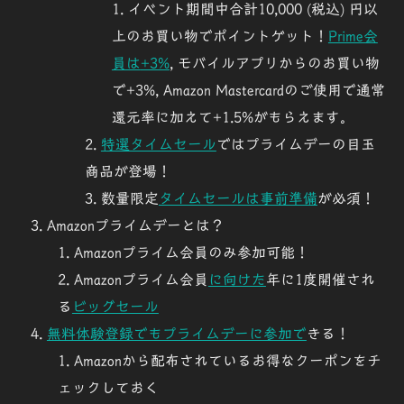
イベント期間中合計10,000 (税込) 円以
上のお買い物でポイントゲット！
Prime会
員は
+3%
, モバイルアプリからのお買い物
で
+3%
, Amazon Mastercardのご使用で通常
還元率に加えて
+1.5%
がもらえます。
特選タイムセール
ではプライムデーの目玉
商品が登場！
数量限定
タイムセールは事前準備
が必須！
Amazonプライムデーとは？
Amazonプライム会員のみ参加可能！
Amazonプライム会員
に向けた
年に1度開催され
る
ビッグセール
無料体験登録でもプライムデーに参加で
きる！
Amazonから配布されているお得なクーポンをチ
ェックしておく