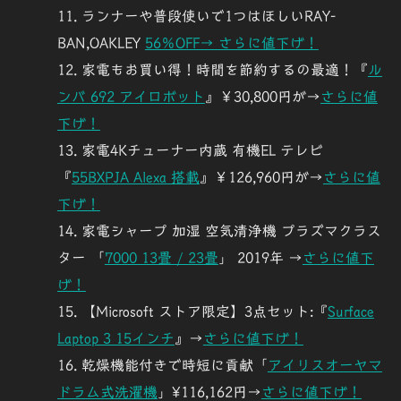
ランナーや普段使いで1つはほしいRAY-
BAN,OAKLEY
56％OFF→ さらに値下げ！
家電もお買い得！時間を節約するの最適！『
ル
ンバ 692 アイロボット
』￥30,800円が→
さらに値
下げ！
家電4Kチューナー内蔵 有機EL テレビ
『
55BXPJA Alexa 搭載
』￥126,960円が→
さらに値
下げ！
家電シャープ 加湿 空気清浄機 プラズマクラス
ター 「
7000 13畳 / 23畳
」 2019年 →
さらに値下
げ！
【
Microsoft ストア限定
】3点セット:『
Surface
Laptop 3 15インチ
』→
さらに値下げ！
乾燥機能付きで時短に貢献「
アイリスオーヤマ
ドラム式洗濯機
」¥116,162円→
さらに値下げ！