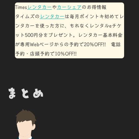
Times
レンタカー
や
カー
シェア
のお得情報
タイムズの
レンタカー
は毎月ポイントキ
初めてレ
ンタカーを使った方に、もれなくレンタルeチケ
ット
500円分
をプレゼント
。
レンタカー基本料金
が専用Webページからの予約で
20％OFF
!!
電話
予約・店頭予約で
10％OFF
!!
まとめ