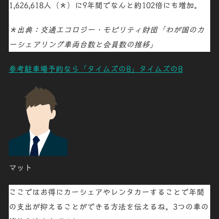
1,626,618人（＊）に9年間でなんと
約102倍
にも増加
。
＊出典：交通エコロジー・モビリティ財団「わが国のカ
ーシェアリング車両台数と会員数の推移」
参考
駐車場予約なら「タイムズのB」
タイムズのB
マット
ここではお得にカーシェアやレンタカーすることで年間
の支出が抑えることができる方法を伝えるね。3つの車の