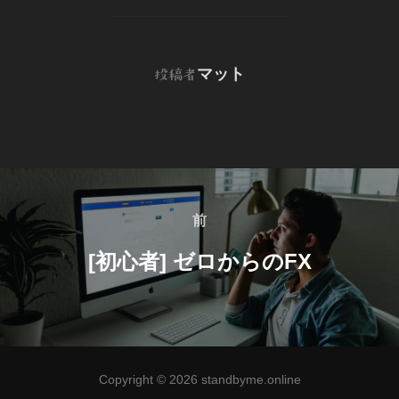
投稿者
マット
投稿者
投
稿
前
前
ナ
[初心者] ゼロからのFX
ビ
ゲ
ー
シ
Copyright © 2026 standbyme.online
ョ