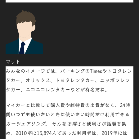
マット
みんなのイメージでは、パーキングのTimesやトヨタレン
タカー、オリックス、トヨタレンタカー、ニッポンレン
タカー、ニコニコレンタカーなどが有名だね。
マイカー
と比較して購入費や維持費の
出費がなく
、24時
間いつでも使いたいときに使いたい時間だけ利用できる
カーシェアリング
。 そんな
お得
さと便利さが話題を集
め、2010
年
に15,894人であった利用者は、2019年には