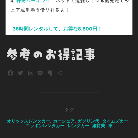
軒先パーキング
：ネットで混雑している観光地でシ
ェア駐車場も借りれるよ！
36時間レンタルして、お得な8,800円！
参考のお得記事
F
T
L
P
E
共
a
w
i
o
v
有
c
i
n
c
e
e
t
k
k
r
b
t
e
e
n
o
e
d
t
o
タグ
o
r
I
t
オリックスレンタカー
カーシェア
ガソリン代
タイムズカー
,
,
,
,
k
n
e
ニッポンレンタカー
レンタカー
維持費
車
,
,
,