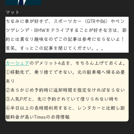
マット
ちなみに車が好きで、スポーツカー（GTRや86）やベン
ツゲレンデ・BMWをドライブすることが好きな方は、節
約とは異なり趣味なのでこの
記事は参考にならないよ！
苦笑
。すっとこの記事を閉じてください。。。
カーシェア
のデメリット4点を、もちろん上げておくよ
。
①移動先で、乗り捨てできない。元の駐車場へ帰る必要
あり
②あらかじめ予約時に返却時間を指定なければならない
③人気Pだと、先に予約されていて借りられない時も
④半日以上の長時間利用すると、レンタカーと比較し距
離料金が高い
Timesのお得情報