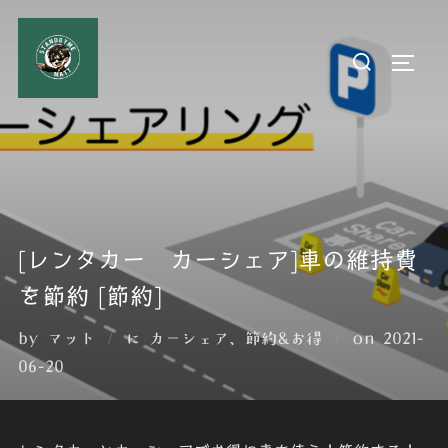
コ
ン
検
サイド
テ
索
ン
対
ツ
象:
へ
ス
キ
ッ
[レンタカー カーシェア]車の維持費
プ
を節約 [節約]
投
by
マット
に
カーシェア
、
節約&お得
on
2021-
稿
06-20
日: