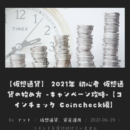
【仮想通貨】 2021年 初心者 仮想通
貨の始め方 -キャンペーン攻略-【コ
インチェック Coincheck編】
投
by
マット
仮想通貨
、
資産運用
2021-06-29
稿
コメントを受け付けていません