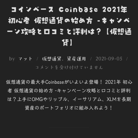
コインベース Coinbase 2021年
初心者 仮想通貨の始め方 -キャンペ
ーン攻略と口コミと評判は？【仮想通
貨】
投
by
マット
仮想通貨
、
資産運用
2021-09-05
稿
コメントを受け付けていません
日:
仮想通貨の最大手Coinbaseがいよいよ登場！ 2021年 初心
者 仮想通貨の始め方 -キャンペーン攻略と口コミと評判
は？上手にOMGやリップル、イーサリアム、XLMを長期
資産のポートフォリオに組み入れよう！