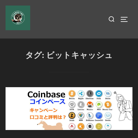
コ
ン
検
サイド
テ
索
ン
対
ツ
象:
へ
タグ:
ビットキャッシュ
ス
キ
ッ
プ