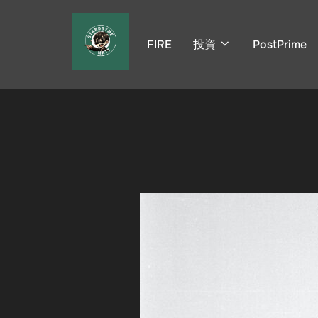
コ
ン
FIRE
投資
PostPrime
テ
ン
ツ
へ
ス
キ
ッ
プ