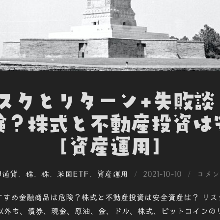
リスクとリターン+失敗
険？株式と不動産投資
[資産運用]
投
想通貨
、
株
、
株
、
米国ETF
、
資産運用
2021-10-10
コメン
稿
すすめ金融商品は危険？株式と不動産投資は安全資産は？ リス
日:
以外も、債券、現金、原油、金、ドル、株式、ビットコインの