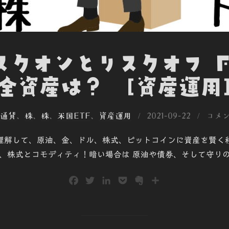
リスクオンとリスクオフ 
全資産は？ [資産運用
投
通貨
、
株
、
株
、
米国ETF
、
資産運用
2021-09-22
コメ
稿
理解して、原油、金、ドル、株式、ビットコインに資産を賢く
日:
、株式とコモディティ！暗い場合は 原油や債券、そして守り
F
T
L
P
E
共
a
w
i
o
v
有
c
i
n
c
e
e
t
k
k
r