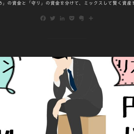
め」の資金と「守り」の資金を分けて、ミックスして賢く資産
F
T
L
P
E
共
a
w
i
o
v
有
c
i
n
c
e
e
t
k
k
r
b
t
e
e
n
o
e
d
t
o
o
r
I
t
k
n
e