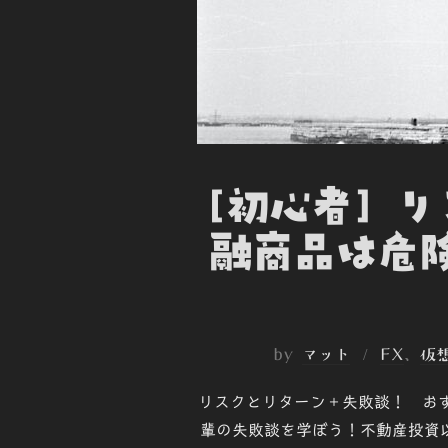
[初心者] 
融商品は危
by
マット
FX
、
仮
リスクとリターン＋失敗談！ お
輩の失敗談を学ぼう！不動産投資