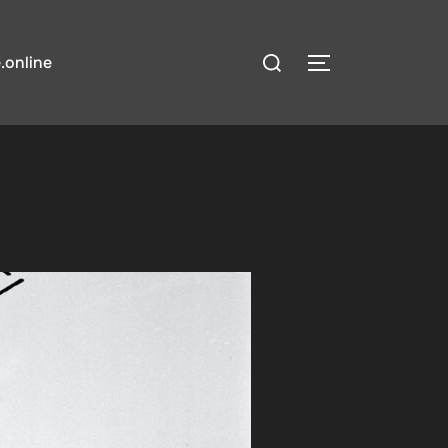
検
.online
サイドバーとナ
索
対
象: