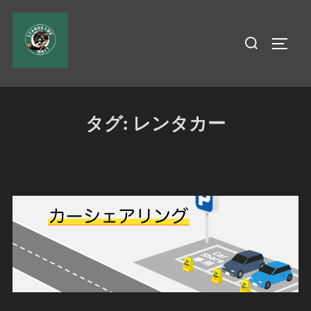
コ
ン
検
サイド
テ
索
ン
対
ツ
象:
へ
タグ:
レンタカー
ス
キ
ッ
プ