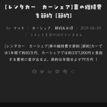
[レンタカー カーシェア]車の維持費
を節約 [節約]
投
by
マット
カーシェア
、
節約&お得
2021-06-20
稿
コメントを受け付けていません
日:
[レンタカー カーシェア]車の維持費を節約 [節約]カーで
は1年間で約83万円、カーシェアでは約3万7,000円と負担
する費用に差が出るよ。節約は年間およそ79万円 ！
F
T
L
P
E
共
a
w
i
o
v
有
c
i
n
c
e
e
t
k
k
r
b
t
e
e
n
o
e
d
t
o
o
r
I
t