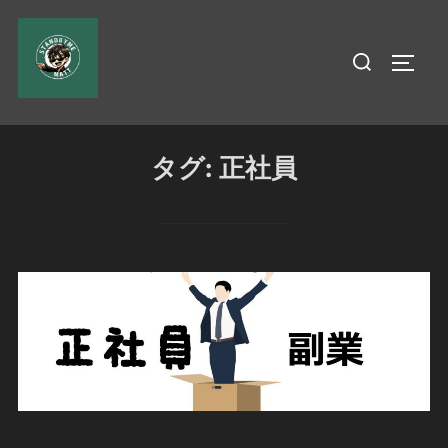
コ
ン
検
サイド
テ
索
ン
対
ツ
象:
へ
タグ:
正社員
ス
キ
ッ
プ