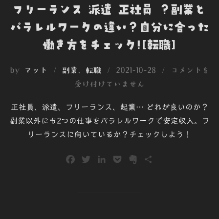
フリーランス 派遣 正社員 ？副業と
パラレルワークの違い？自分に合った
働き方をチェック![転職]
投
by
マット
副業
、
転職
2021-10-28
コメントを
稿
受け付けていません
日:
正社員、派遣、フリーランス、起業… どれが良いのか？
副業以外にも2つの仕事をパラレルワークで安定収入。フ
リーランスに向いているか？チェックしよう！
F
T
L
P
E
共
a
w
i
o
v
有
c
i
n
c
e
e
t
k
k
r
b
t
e
e
n
o
e
d
t
o