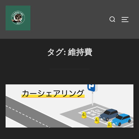
コ
ン
検
サイド
テ
索
ン
対
ツ
象:
へ
タグ:
維持費
ス
キ
ッ
プ