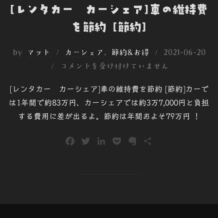
[レンタカー カーシェア]車の維持費
を節約 [節約]
投
by
マット
カーシェア
、
節約&お得
2021-06-20
稿
コメントを受け付けていません
日:
[レンタカー カーシェア]車の維持費を節約 [節約]カーで
は1年間で約83万円、カーシェアでは約3万7,000円と負担
する費用に差が出るよ。節約は年間およそ79万円 ！
F
T
L
P
E
共
a
w
i
o
v
有
c
i
n
c
e
e
t
k
k
r
b
t
e
e
n
o
e
d
t
o
o
r
I
t