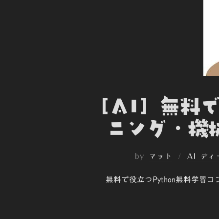
[AI] 無
ニング・機械
by
マット
AI デ
無料で役立つPython無料学