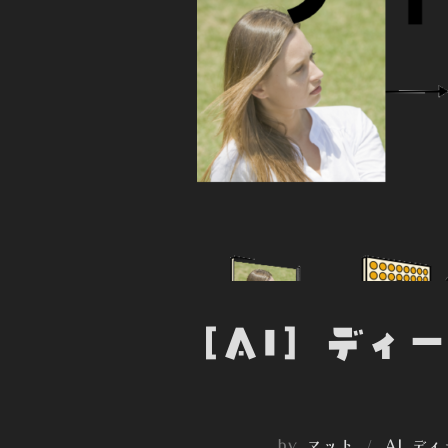
[AI] ディ
by
マット
AI デ