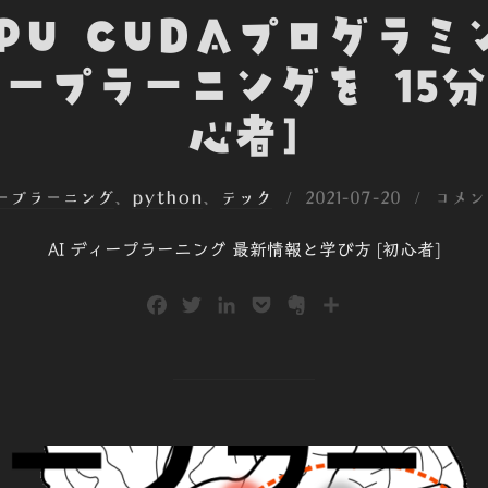
PGPU CUDAプログラミ
ープラーニングを 15分
心者]
投
ィープラーニング
、
python
、
テック
2021-07-20
コメン
稿
AI ディープラーニング 最新情報と学び方 [初心者]
日:
F
T
L
P
E
共
a
w
i
o
v
有
c
i
n
c
e
e
t
k
k
r
b
t
e
e
n
o
e
d
t
o
o
r
I
t
k
n
e