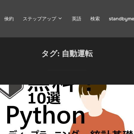
倹約
ステップアップ
英語
検索
standbyme
タグ:
自動運転