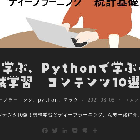
料で学ぶ、Pythonで学
学習 コンテンツ10選
投
ィープラーニング
、
python
、
テック
2021-08-05
コメン
稿
習コンテンツ10選！機械学習とディープラーニング、AIも一緒に
日:
F
T
L
P
E
共
a
w
i
o
v
有