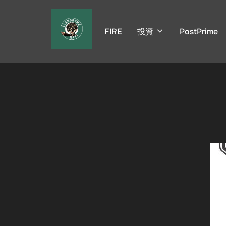
コ
ン
FIRE
投資
PostPrime
テ
ン
ツ
へ
ス
キ
ッ
プ