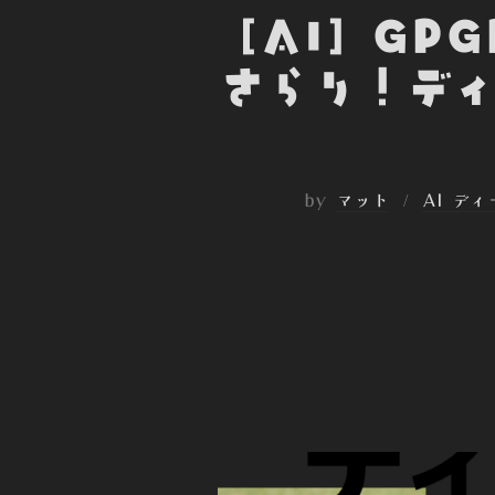
[AI] G
さらり！ディ
by
マット
AI デ