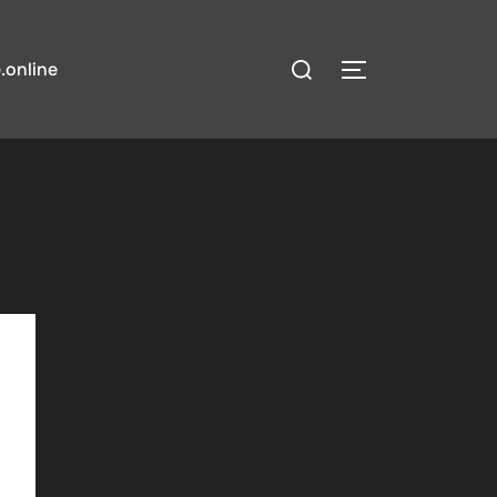
検
.online
サイドバーとナ
索
対
象: