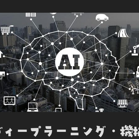
b
t
e
e
n
o
e
d
t
o
o
r
I
t
k
n
e
I ディープラーニング・