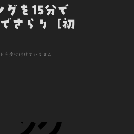
ングを15分で
でさらり [初
トを受け付けていません