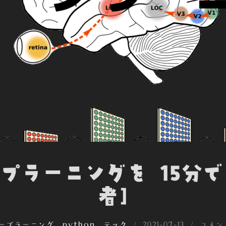
ープラーニングを 15分
者]
投
ィープラーニング
、
python
、
テック
2021-07-13
コメン