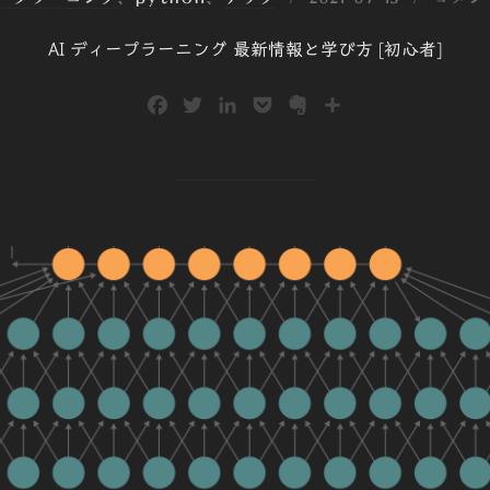
稿
AI ディープラーニング 最新情報と学び方 [初心者]
日:
F
T
L
P
E
共
a
w
i
o
v
有
c
i
n
c
e
e
t
k
k
r
b
t
e
e
n
o
e
d
t
o
o
r
I
t
k
n
e