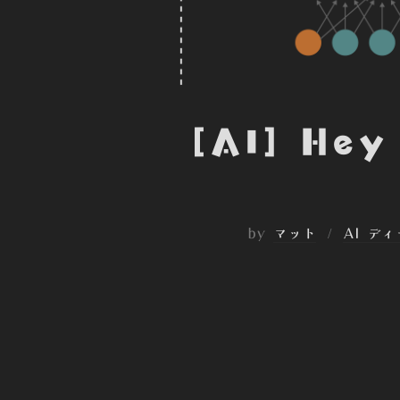
[AI] He
by
マット
AI デ