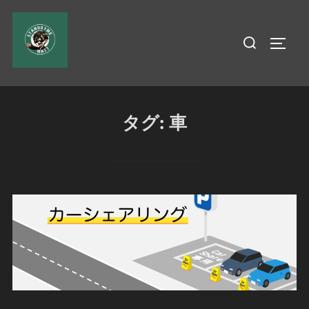
コ
ン
検
サイド
テ
索
ン
対
ツ
象:
へ
タグ:
車
ス
キ
ッ
プ