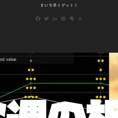
をいち早くゲット！
F
T
L
P
E
共
a
w
i
o
v
有
c
i
n
c
e
e
t
k
k
r
b
t
e
e
n
o
e
d
t
o
o
r
I
t
k
n
e