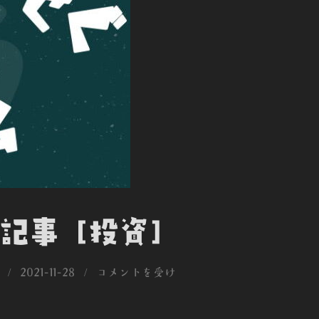
記事 [投資]
投
2021-11-28
コメントを受け
稿
日: