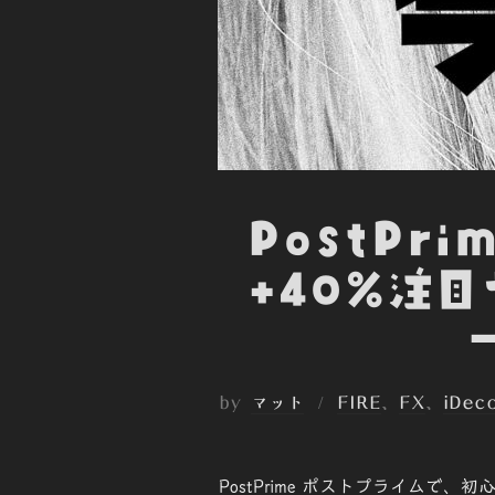
PostPr
+40%注目
by
マット
FIRE
、
FX
、
iDec
PostPrime ポストプライム