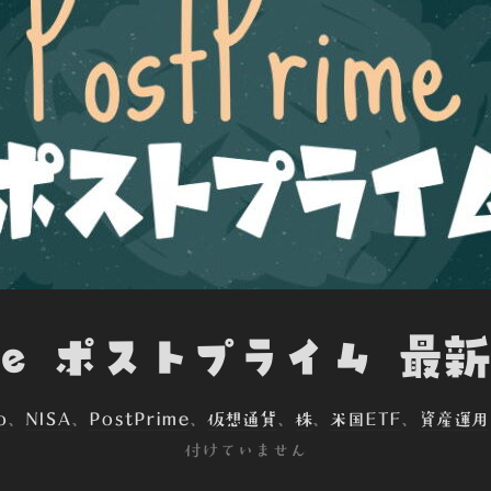
ime ポストプライム 最新
o
、
NISA
、
PostPrime
、
仮想通貨
、
株
、
米国ETF
、
資産運用
付けていません