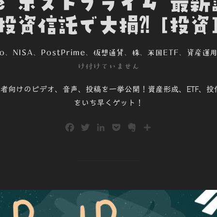
ime ポストプライム 最
投資信託で大損⁈ [投資
o
、
NISA
、
PostPrime
、
仮想通貨
、
株
、
米国ETF
、
資産運
け付けていません
で、初心者向けのビデオ、音声、投稿を一挙公開！資産形成、ETF
をいち早くゲット！
F
T
L
P
E
共
a
w
i
o
v
有
c
i
n
c
e
e
t
k
k
r
b
t
e
e
n
o
e
d
t
o
o
r
I
t
k
n
e