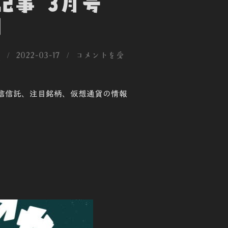
新記事 3月号
]
投
用
2022-03-17
コメントを受
稿
日:
、投信信託、注目銘柄、仮想通貨の情報