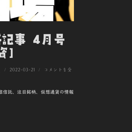
新記事 4月号
資]
投
用
2022-03-21
コメントを受
稿
日:
、投信信託、注目銘柄、仮想通貨の情報