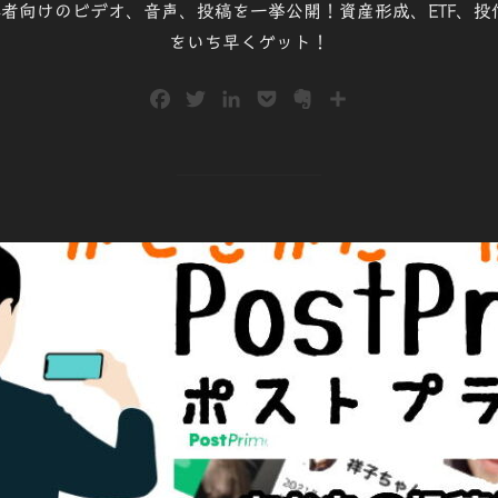
で、初心者向けのビデオ、音声、投稿を一挙公開！資産形成、ETF
をいち早くゲット！
F
T
L
P
E
共
a
w
i
o
v
有
c
i
n
c
e
e
t
k
k
r
b
t
e
e
n
o
e
d
t
o
o
r
I
t
k
n
e