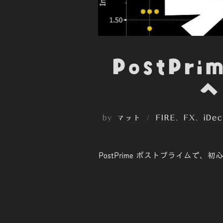
PostPr
へ
by
マット
FIRE
、
FX
、
iDe
PostPrime ポストプライム