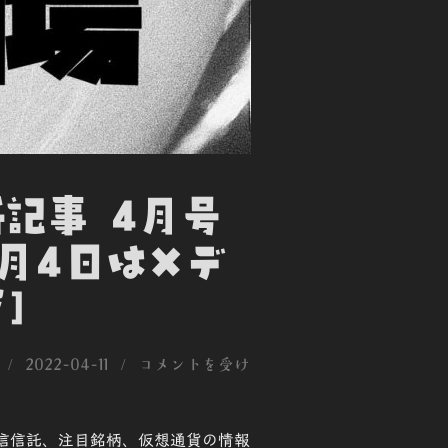
新記事 4月号
5月4日はXデ
]
投
2022-04-11
コメントを受け
稿
日:
、投信信託、注目銘柄、仮想通貨の情報