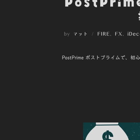
PostPr
by
マット
FIRE
、
FX
、
iDec
PostPrime ポストプライム