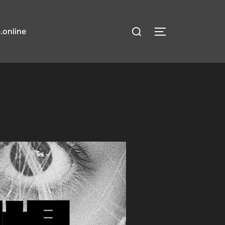
検
.online
サイドバーとナ
索
対
象: