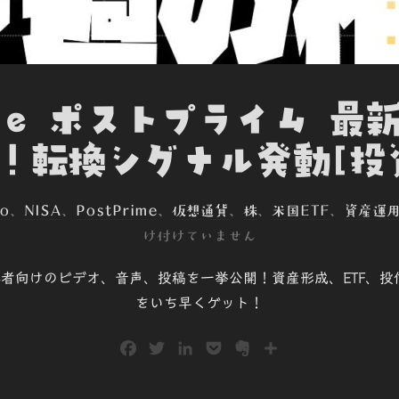
ime ポストプライム 最
！転換シグナル発動[投
co
、
NISA
、
PostPrime
、
仮想通貨
、
株
、
米国ETF
、
資産運
け付けていません
で、初心者向けのビデオ、音声、投稿を一挙公開！資産形成、ETF
をいち早くゲット！
F
T
L
P
E
共
a
w
i
o
v
有
c
i
n
c
e