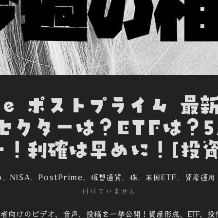
ime ポストプライム 最
セクターは？ETFは？
ー！利確は早めに！[投資
o
、
NISA
、
PostPrime
、
仮想通貨
、
株
、
米国ETF
、
資産運用
付けていません
で、初心者向けのビデオ、音声、投稿を一挙公開！資産形成、ETF