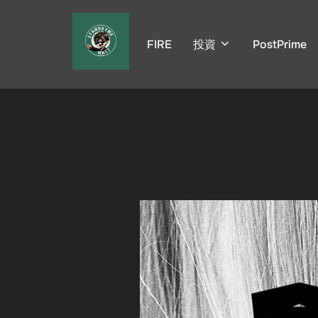
コ
ン
FIRE
投資
PostPrime
テ
ン
ツ
へ
ス
キ
ッ
プ