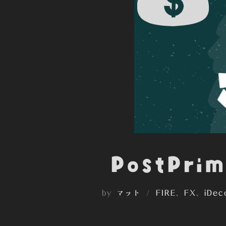
PostPr
by
マット
FIRE
、
FX
、
iDec