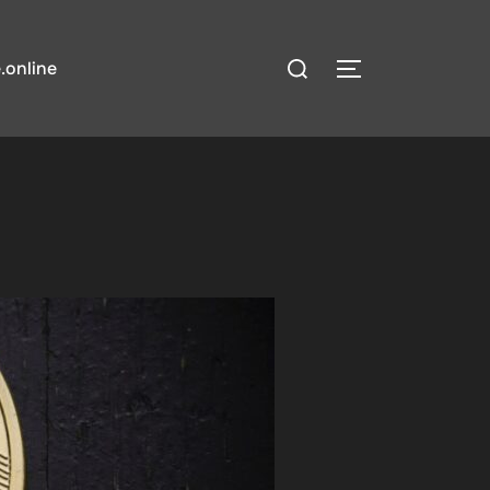
検
.online
サイドバーとナ
索
対
象: