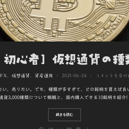
 初心者] 仮想通貨の
投
FX
、
仮想通貨
、
資産運用
2021-06-24
コメントを受け
稿
たい、売りたい。でも、種類が多すぎて、どの銘柄を買えば良
日:
貨3,000種類について概観と、国内購入できる10銘柄を紹介!
“[仮想通貨 初心者] 仮想通貨の種類
続きを読む