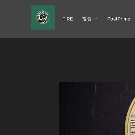
コ
ン
FIRE
投資
PostPrime
テ
ン
ツ
へ
ス
キ
ッ
プ