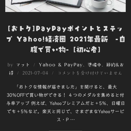
[おトク]PayPayポイントとステッ
プ Yahoo!経済圏 2021年最新 -自
腹で買い物- [初心者]
by
マット
Yahoo & PayPay
、
準備中
、
節約&お
投
得
2021-07-04
コメントを受け付けていません
稿
「おトクな情報が届きました」を開けると、最大
日:
30％OFFで買い物ができる！ ４つのメダルを集めると付
与率アップ 例えば、Yahooプレミアムだと＋5％、日曜日
でも＋5％など。楽天と同じで、さまざまなYahooサービ
ス・P …