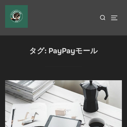
コ
ン
検
サイド
テ
索
ン
対
ツ
象:
へ
タグ:
PayPayモール
ス
キ
ッ
プ