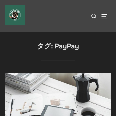
コ
ン
検
サイド
テ
索
ン
対
ツ
象:
へ
タグ:
PayPay
ス
キ
ッ
プ