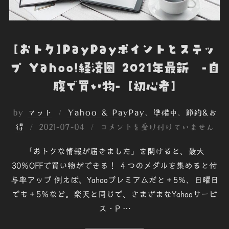
[おトク]PayPayポイントとステッ
プ Yahoo!経済圏 2021年最新 -自
腹で買い物- [初心者]
by
マット
Yahoo & PayPay
、
準備中
、
節約&お
投
得
2021-07-04
コメントを受け付けていません
稿
「おトクな情報が届きました」を開けると、最大
日:
30％OFFで買い物ができる！ ４つのメダルを集めると付
与率アップ 例えば、Yahooプレミアムだと＋5％、日曜日
でも＋5％など。楽天と同じで、さまざまなYahooサービ
ス・P …