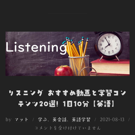
a
w
i
o
v
有
c
i
n
c
e
e
t
k
k
r
b
t
e
e
n
o
e
d
t
o
o
r
I
t
k
n
e
リスニング おすすめ動画と学習コン
テンツ20選! 1日10分【英語】
投
by
マット
学ぶ
、
英会話
、
英語学習
2021-08-13
稿
コメントを受け付けていません