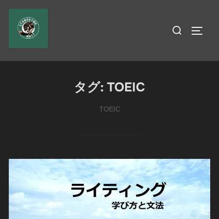
コ
ン
検
サイド
テ
索
ン
対
ツ
象:
へ
タグ:
TOEIC
ス
キ
TOEIC
ッ
プ