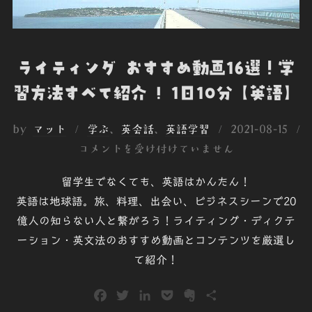
ライティング おすすめ動画16選！学
習方法すべて紹介 ! 1日10分【英語】
投
by
マット
学ぶ
、
英会話
、
英語学習
2021-08-15
稿
コメントを受け付けていません
日:
留学生でなくても、英語はかんたん！
英語は地球語。旅、料理、出会い、ビジネスシーンで20
億人の知らない人と繋がろう！ライティング・ディクテ
ーション・英文法のおすすめ動画とコンテンツを厳選し
て紹介！
F
T
L
P
E
共